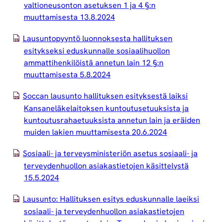
valtioneusonton asetuksen 1 ja 4 §:n
muuttamisesta 13.8.2024
Lausuntopyyntö luonnoksesta hallituksen
esitykseksi eduskunnalle sosiaalihuollon
ammattihenkilöistä annetun lain 12 §:n
muuttamisesta 5.8.2024
Soccan lausunto hallituksen esityksestä laiksi
Kansaneläkelaitoksen kuntoutusetuuksista ja
kuntoutusrahaetuuksista annetun lain ja eräiden
muiden lakien muuttamisesta 20.6.2024
Sosiaali- ja terveysministeriön asetus sosiaali- ja
terveydenhuollon asiakastietojen käsittelystä
15.5.2024
Lausunto: Hallituksen esitys eduskunnalle laeiksi
sosiaali- ja terveydenhuollon asiakastietojen