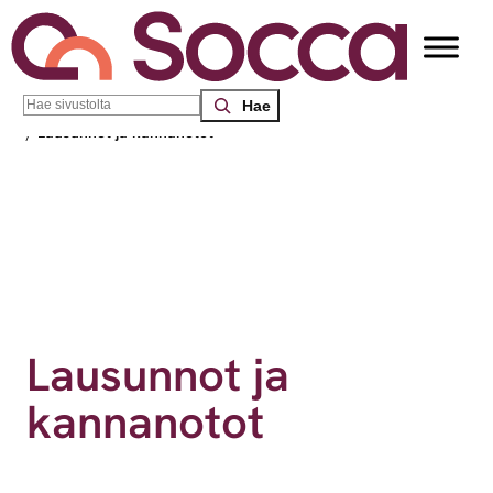
Siirry sisältöön
Search
Socca – Etelä-Suomen sosiaalialan osaamiskeskus
/
Toiminta
/
Lausunnot ja kannanotot
Lausunnot ja
kannanotot