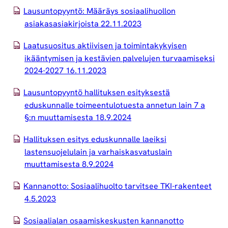
Lausuntopyyntö: Määräys sosiaalihuollon
asiakasasiakirjoista 22.11.2023
Laatusuositus aktiivisen ja toimintakykyisen
ikääntymisen ja kestävien palvelujen turvaamiseksi
2024-2027 16.11.2023
Lausuntopyyntö hallituksen esityksestä
eduskunnalle toimeentulotuesta annetun lain 7 a
§:n muuttamisesta 18.9.2024
Hallituksen esitys eduskunnalle laeiksi
lastensuojelulain ja varhaiskasvatuslain
muuttamisesta 8.9.2024
Kannanotto: Sosiaalihuolto tarvitsee TKI-rakenteet
4.5.2023
Sosiaalialan osaamiskeskusten kannanotto