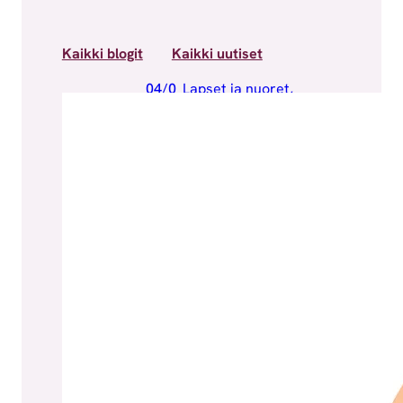
Kaikki blogit
Kaikki uutiset
04/0
Lapset ja nuoret
, 
8/20
Lausunnot ja
26
kannanotot
, 
Uutiset
Lausunto: Socca ei
kannata alle 15-
vuotiaiden
poliisisäilöönoton
laajentamista