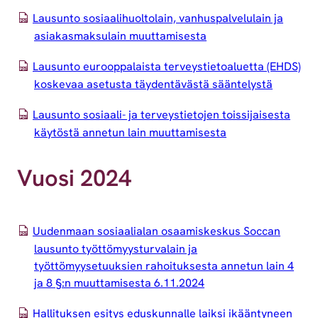
Lausunto sosiaalihuoltolain, vanhuspalvelulain ja
asiakasmaksulain muuttamisesta
Lausunto eurooppalaista terveystietoaluetta (EHDS)
koskevaa asetusta täydentävästä sääntelystä
Lausunto sosiaali- ja terveystietojen toissijaisesta
käytöstä annetun lain muuttamisesta
Vuosi 2024
Uudenmaan sosiaalialan osaamiskeskus Soccan
lausunto työttömyysturvalain ja
työttömyysetuuksien rahoituksesta annetun lain 4
ja 8 §:n muuttamisesta 6.11.2024
Hallituksen esitys eduskunnalle laiksi ikääntyneen