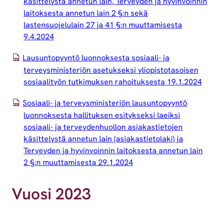
käsittelystä annetun lain, Terveyden ja hyvinvoinnin
laitoksesta annetun lain 2 §:n sekä
lastensuojelulain 27 ja 41 §:n muuttamisesta
9.4.2024
Lausuntopyyntö luonnoksesta sosiaali- ja
terveysministeriön asetukseksi yliopistotasoisen
sosiaalityön tutkimuksen rahoituksesta 19.1.2024
Sosiaali- ja terveysministeriön lausuntopyyntö
luonnoksesta hallituksen esitykseksi laeiksi
sosiaali- ja terveydenhuollon asiakastietojen
käsittelystä annetun lain (asiakastietolaki) ja
Terveyden ja hyvinvoinnin laitoksesta annetun lain
2 §:n muuttamisesta 29.1.2024
Vuosi 2023