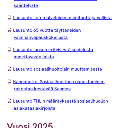
sääntelystä
Lausunto sote-palveluiden monituottajamallista
Lausunto 65 vuotta täyttäneiden
valinnanvapauskokeilusta
Lausunto lapsen erityisestä suojelusta
annettavasta laista
Lausunto sosiaalihuoltolain muuttamisesta
Kannanotto: Sosiaalihuoltoon panostaminen
rakentaa kestävää Suomea
Lausunto THL:n määräyksestä sosiaalihuollon
asiakasasiakirjoista
Vuosi 2025