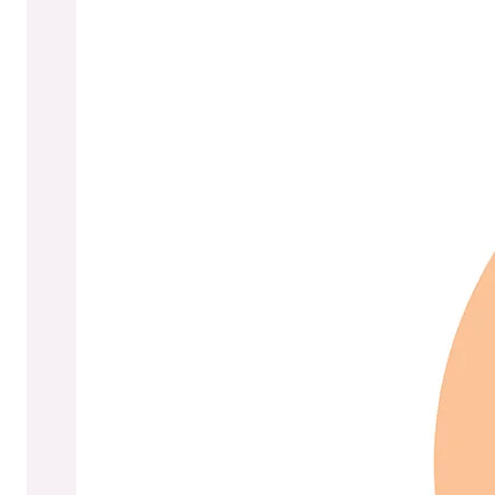
Socca lausui EHDS-
asetuksen
toissijaista käyttöä
ja asetuksen
seuraamuksia
täydentävästä
sääntelystä