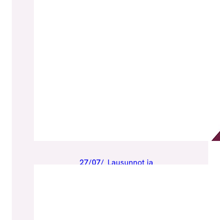
27/07/
Lausunnot ja
2026
kannanotot
, 
Uutiset
Lausunto: Sote-
järjestöjen
valtionavustuksissa