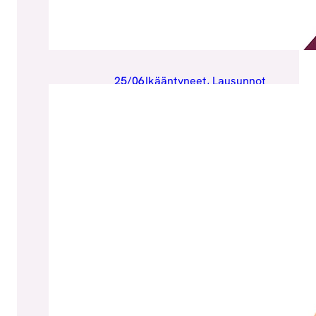
25/06
Ikääntyneet
, 
Lausunnot
/2026
ja kannanotot
, 
Uutiset
Socca lausui sote-
palveluiden
monituottajamallist
a ja yli 65-
vuotiaiden
valinnanvapauskok
eilusta