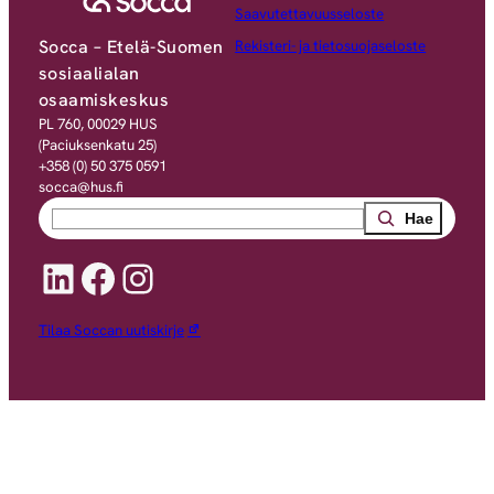
Saavutettavuusseloste
Socca – Etelä-Suomen
Rekisteri- ja tietosuojaseloste
sosiaalialan
osaamiskeskus
PL 760, 00029 HUS
(Paciuksenkatu 25)
+358 (0) 50 375 0591
socca@hus.fi
Search
LinkedIn
Facebook
Instagram
Tilaa Soccan uutiskirje