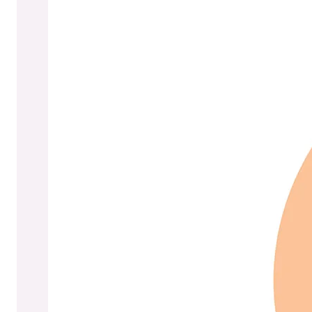
tulee tunnistaa
sosiaalisen
hyvinvoinnin
merkitys ja turvata
järjestöjen
pitkäjänteinen
toiminta