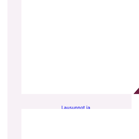
Lausunnot ja
25/0
kannanotot
, 
6/20
Tiedonhallinta
, 
26
Tutkimus
, 
Uutiset