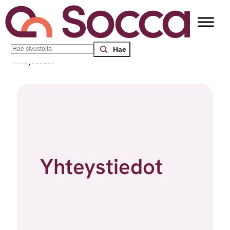
Siirry sisältöön
Search
Socca – Etelä-Suomen sosiaalialan osaamiskeskus
/
Yhteystiedot
Yhteystiedot