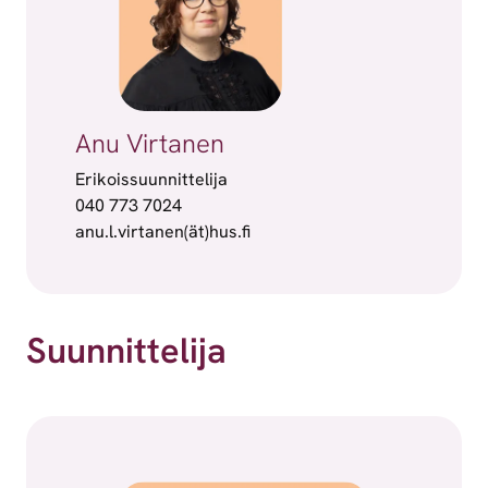
Anu Virtanen
Erikoissuunnittelija
040 773 7024
anu.l.virtanen(ät)hus.fi
Suunnittelija