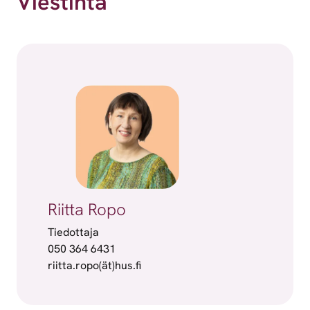
Viestintä
Riitta Ropo
Tiedottaja
050 364 6431
riitta.ropo(ät)hus.fi