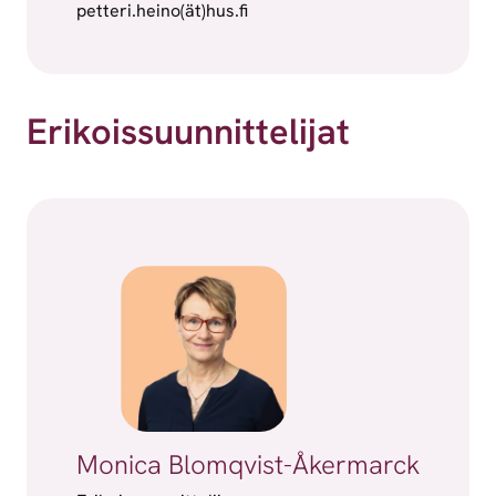
petteri.heino(ät)hus.fi
Erikoissuunnittelijat
Monica Blomqvist-Åkermarck