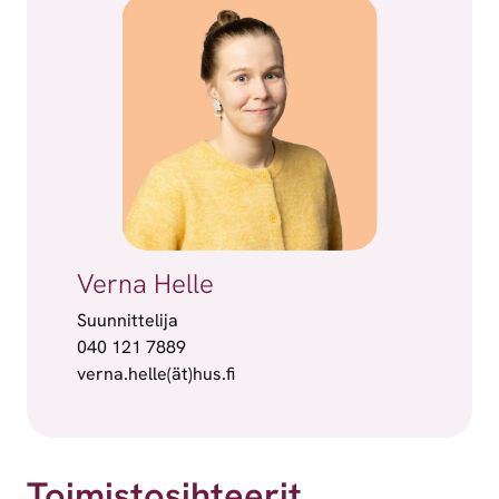
Verna Helle
Suunnittelija
040 121 7889
verna.helle(ät)hus.fi
Toimistosihteerit