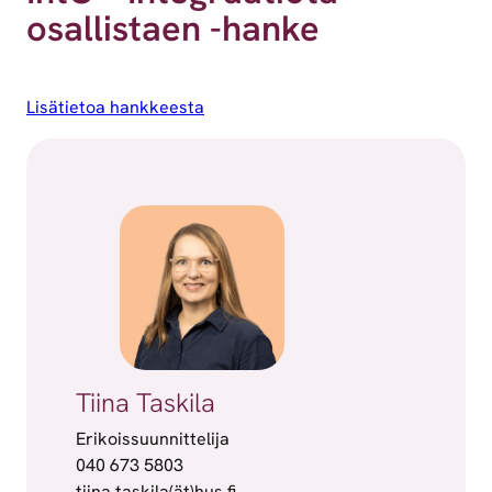
osallistaen -hanke
Lisätietoa hankkeesta
Tiina Taskila
Erikoissuunnittelija
040 673 5803
tiina.taskila(ät)hus.fi