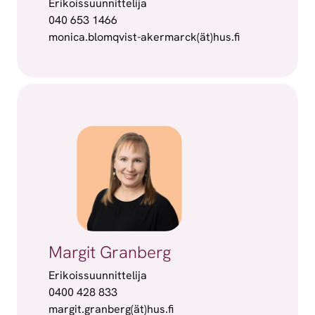
Erikoissuunnittelija
040 653 1466
monica.blomqvist-akermarck(ät)hus.fi
Margit Granberg
Erikoissuunnittelija
0400 428 833
margit.granberg(ät)hus.fi