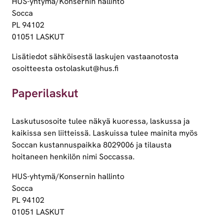
HUS-yhtymä/Konsernin hallinto
Socca
PL 94102
01051 LASKUT
Lisätiedot sähköisestä laskujen vastaanotosta
osoitteesta ostolaskut@hus.fi
Paperilaskut
Laskutusosoite tulee näkyä kuoressa, laskussa ja
kaikissa sen liitteissä. Laskuissa tulee mainita myös
Soccan kustannuspaikka 8029006 ja tilausta
hoitaneen henkilön nimi Soccassa.
HUS-yhtymä/Konsernin hallinto
Socca
PL 94102
01051 LASKUT