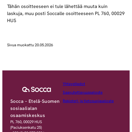
Tähän osoitteeseen ei tule lähettää muuta kuin
laskuja, muu posti Soccalle osoitteeseen PL 760, 00029
HUS
Sivua muokattu 20.05.2026
Yhteystiedot
Saavutettavuusseloste
Socca – Etelä-Suomen
Rekisteri- ja tietosuojaseloste
sosiaalialan
osaamiskeskus
PL 760, 00029 HUS
(Paciuksenkatu 25)