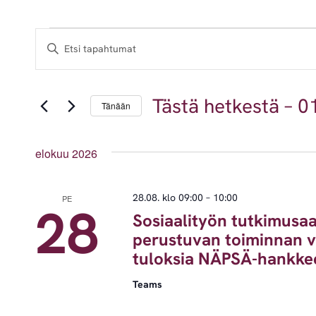
Tapahtumat
Tapahtumat
Syötä
hakusana.
Etsi
Etsi
aja
Tapahtumat
hakusanalla.
Tästä hetkestä
 – 
01
Tänään
Näkymät
Valitse
navigointi
päivä.
elokuu 2026
28.08. klo 09:00
–
10:00
PE
28
Sosiaalityön tutkimusa
perustuvan toiminnan v
tuloksia NÄPSÄ-hankke
Teams