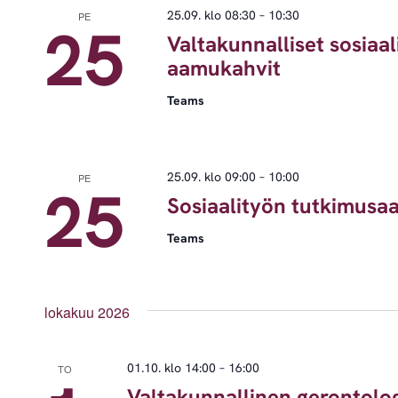
25.09. klo 08:30
–
10:30
PE
25
Valtakunnalliset sosiaa
aamukahvit
Teams
25.09. klo 09:00
–
10:00
PE
25
Sosiaalityön tutkimusa
Teams
lokakuu 2026
01.10. klo 14:00
–
16:00
TO
Valtakunnallinen gerontolog