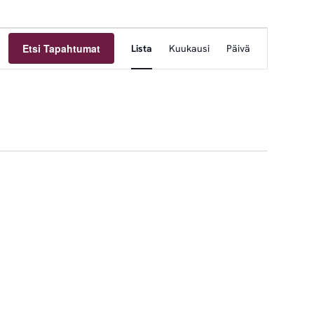
Tapahtuma
Etsi Tapahtumat
Lista
Kuukausi
Päivä
Views
Navigation