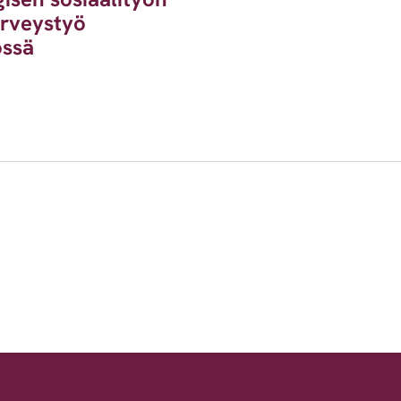
erveystyö
össä