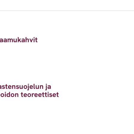
n aamukahvit
astensuojelun ja
hoidon teoreettiset