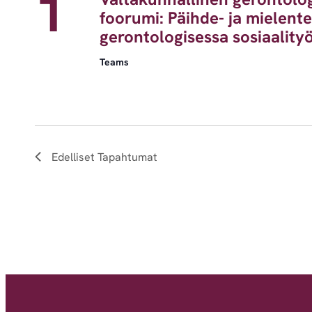
1
foorumi: Päihde- ja mielent
gerontologisessa sosiaality
Teams
Edelliset
Tapahtumat