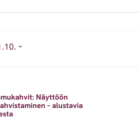
.10.
amukahvit: Näyttöön
ahvistaminen – alustavia
esta