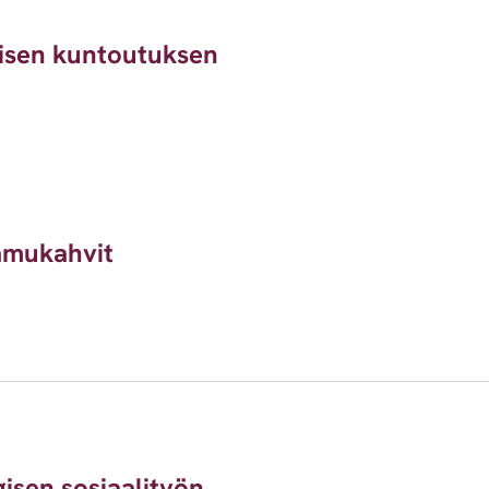
lisen kuntoutuksen
amukahvit
isen sosiaalityön