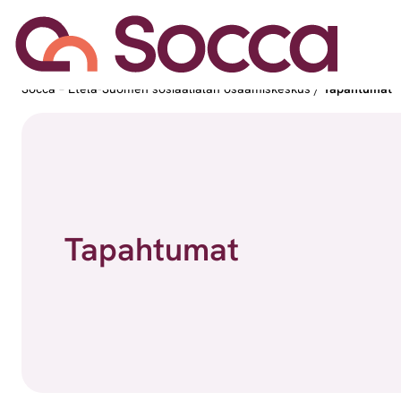
Socca – Etelä-Suomen sosiaalialan osaamiskeskus
/
Tapahtumat
Tapahtumat