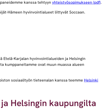
paneidemme kanssa tehtyyn
yhteistyösopimukseen (pdf)
.
ijät-Hämeen hyvinvointialueet liittyvät Soccaan.
telä-Karjalan hyvinvointialueiden ja Helsingin
 Muita kumppaneitamme ovat muun muassa alueen
piston sosiaalityön tieteenalan kanssa teemme
Helsinki
 ja Helsingin kaupungilta