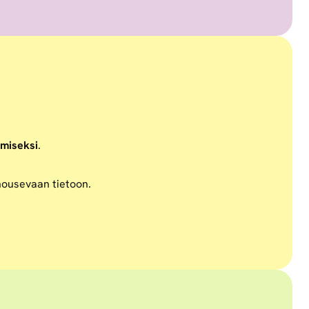
amiseksi
.
 nousevaan tietoon.