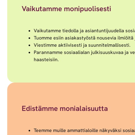
Vaikutamme monipuolisesti
Vaikutamme tiedolla ja asiantuntijuudella so
Tuomme esiin asiakastyöstä nousevia ilmiöitä j
Viestimme aktiivisesti ja suunnitelmallisesti.
Parannamme sosiaalialan julkisuuskuvaa ja veto
haasteisiin.
Edistämme monialaisuutta
Teemme muille ammattialoille näkyväksi sosiaa