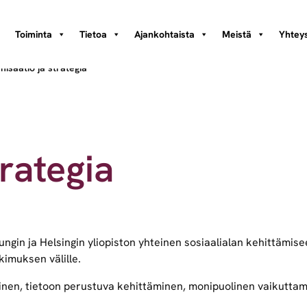
Toiminta
Tietoa
Ajankohtaista
Meistä
Yhteys
nisaatio ja strategia
trategia
gin ja Helsingin yliopiston yhteinen sosiaalialan kehittämise
kimuksen välille.
en, tietoon perustuva kehittäminen, monipuolinen vaikuttam