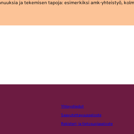
uuksia ja tekemisen tapoja: esimerkiksi amk-yhteistyö, kolm
Yhteystiedot
Saavutettavuusseloste
Rekisteri- ja tietosuojaseloste