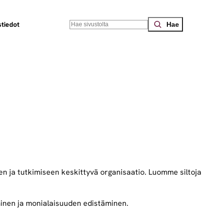
Search
tiedot
en ja tutkimiseen keskittyvä organisaatio. Luomme siltoja
inen ja monialaisuuden edistäminen.