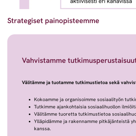
Strategiset painopisteemme
Vahvistamme tutkimusperustaisuutt
Välitämme ja tuotamme tutkimustietoa sekä vahvist
Kokoamme ja organisoimme sosiaalityön tutkimu
Tutkimme ajankohtaisia sosiaalihuollon ilmiöi
Välitämme tuoretta tutkimustietoa sosiaalihuo
Ylläpidämme ja rakennamme pitkäjänteistä yhte
kanssa.