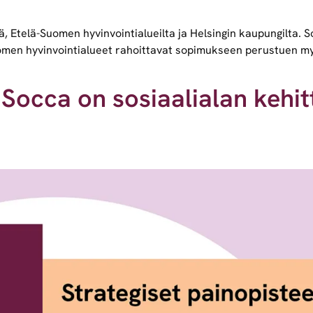
 Etelä-Suomen hyvinvointialueilta ja Helsingin kaupungilta. S
Suomen hyvinvointialueet rahoittavat sopimukseen perustuen 
occa on sosiaalialan kehitt