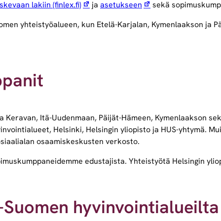
evaan lakiin (finlex.fi)
ja
asetukseen
sekä sopimuskump
omen yhteistyöalueen, kun Etelä-Karjalan, Kymenlaakson ja Pä
panit
Keravan, Itä-Uudenmaan, Päijät-Hämeen, Kymenlaakson sekä E
vointialueet, Helsinki, Helsingin yliopisto ja HUS-yhtymä.
osiaalialan osaamiskeskusten verkosto.
pimuskumppaneidemme edustajista. Yhteistyötä Helsingin ylio
ä-Suomen hyvinvointialueilta