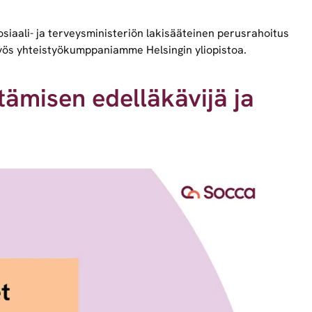
osiaali- ja terveysministeriön lakisääteinen perusrahoitus
myös yhteistyökumppaniamme Helsingin yliopistoa.
ämisen edelläkävijä ja