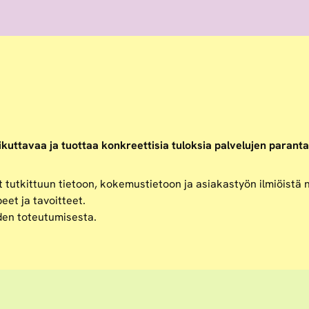
kuttavaa ja tuottaa konkreettisia tuloksia palvelujen parant
t tutkittuun tietoon, kokemustietoon ja asiakastyön ilmiöistä
eet ja tavoitteet.
iden toteutumisesta.