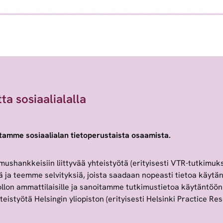
a sosiaalialalla
amme sosiaalialan tietoperustaista osaamista.
shankkeisiin liittyvää yhteistyötä (erityisesti VTR-tutkimuk
tä ja teemme selvityksiä, joista saadaan nopeasti tietoa käy
llon ammattilaisille ja sanoitamme tutkimustietoa käytäntöön
istyötä Helsingin yliopiston (erityisesti Helsinki Practice 