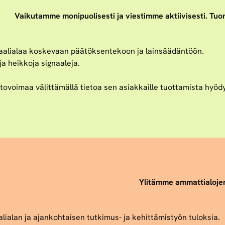
Vaikutamme monipuolisesti ja viestimme aktiivisesti. Tuo
siaalialaa koskevaan päätöksentekoon ja lainsäädäntöön.
a heikkoja signaaleja.
voimaa välittämällä tietoa sen asiakkaille tuottamista hyödyi
Ylitämme ammattialojen 
lialan ja ajankohtaisen tutkimus- ja kehittämistyön tuloksia.