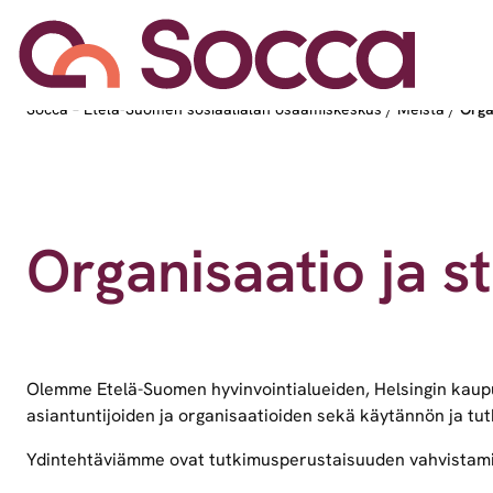
Siirry sisältöön
Socca – Etelä-Suomen sosiaalialan osaamiskeskus
/
Meistä
/
Orga
Organisaatio ja s
Olemme Etelä-Suomen hyvinvointialueiden, Helsingin kaupun
asiantuntijoiden ja organisaatioiden sekä käytännön ja tut
Ydintehtäviämme ovat tutkimusperustaisuuden vahvistamin