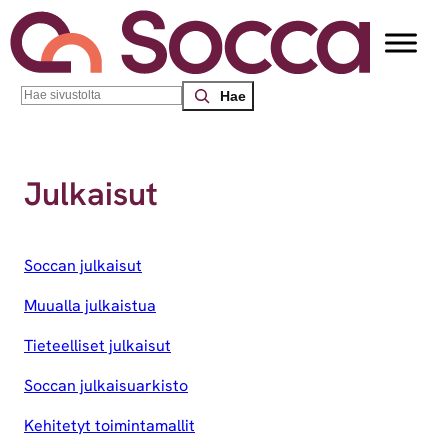
Siirry sisältöön
Search
Socca – Etelä-Suomen sosiaalialan osaamiskeskus
/
Tietoa
Julkaisut
Soccan julkaisut
Muualla julkaistua
Tieteelliset julkaisut
Soccan julkaisuarkisto
Kehitetyt toimintamallit