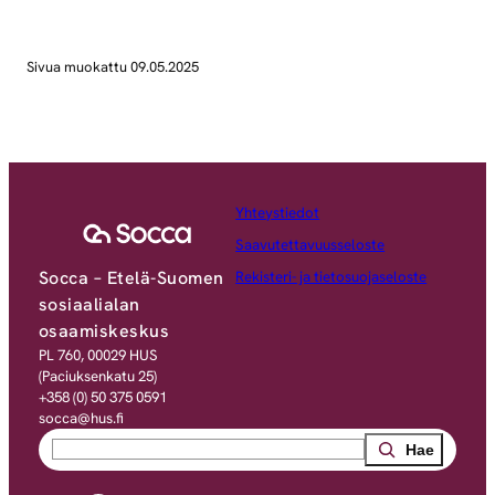
Sivua muokattu 09.05.2025
Yhteystiedot
Saavutettavuusseloste
Socca – Etelä-Suomen
Rekisteri- ja tietosuojaseloste
sosiaalialan
osaamiskeskus
PL 760, 00029 HUS
(Paciuksenkatu 25)
+358 (0) 50 375 0591
socca@hus.fi
Search