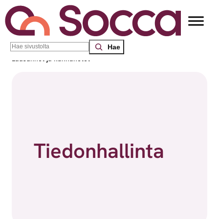
Search
Socca – Etelä-Suomen sosiaalialan osaamiskeskus
/
Lausunnot ja kannanotot
Tiedonhallinta