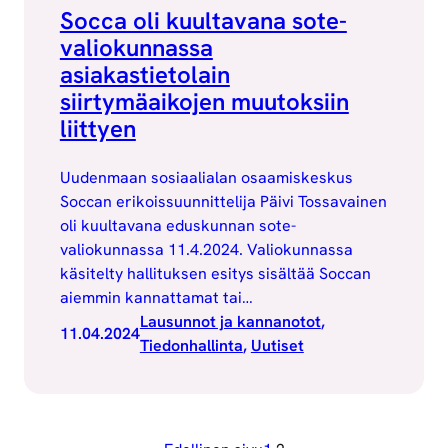
Socca oli kuultavana sote-
valiokunnassa
asiakastietolain
siirtymäaikojen muutoksiin
liittyen
Uudenmaan sosiaalialan osaamiskeskus
Soccan erikoissuunnittelija Päivi Tossavainen
oli kuultavana eduskunnan sote-
valiokunnassa 11.4.2024. Valiokunnassa
käsitelty hallituksen esitys sisältää Soccan
aiemmin kannattamat tai…
Lausunnot ja kannanotot
, 
11.04.2024
Tiedonhallinta
, 
Uutiset