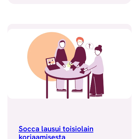
Socca lausui toisiolain
korjaamisesta