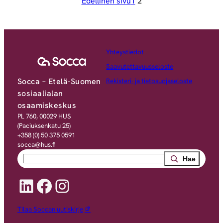
Edellinen sivu
1
2
Yhteystiedot
Saavutettavuusseloste
Socca – Etelä-Suomen
Rekisteri- ja tietosuojaseloste
sosiaalialan
osaamiskeskus
PL 760, 00029 HUS
(Paciuksenkatu 25)
+358 (0) 50 375 0591
socca@hus.fi
Search
LinkedIn
Facebook
Instagram
Tilaa Soccan uutiskirje