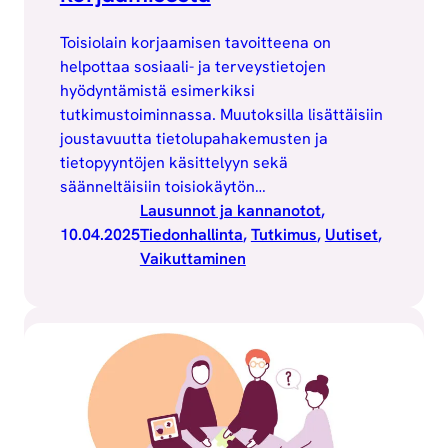
Toisiolain korjaamisen tavoitteena on
helpottaa sosiaali- ja terveystietojen
hyödyntämistä esimerkiksi
tutkimustoiminnassa. Muutoksilla lisättäisiin
joustavuutta tietolupahakemusten ja
tietopyyntöjen käsittelyyn sekä
säänneltäisiin toisiokäytön…
Lausunnot ja kannanotot
, 
10.04.2025
Tiedonhallinta
, 
Tutkimus
, 
Uutiset
, 
Vaikuttaminen