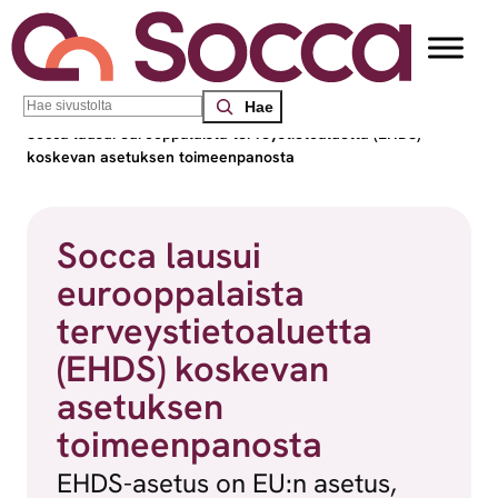
Siirry sisältöön
Search
Socca – Etelä-Suomen sosiaalialan osaamiskeskus
/
Uutiset
/
Socca lausui eurooppalaista terveystietoaluetta (EHDS)
koskevan asetuksen toimeenpanosta
Socca lausui
eurooppalaista
terveystietoaluetta
(EHDS) koskevan
asetuksen
toimeenpanosta
EHDS-asetus on EU:n asetus,