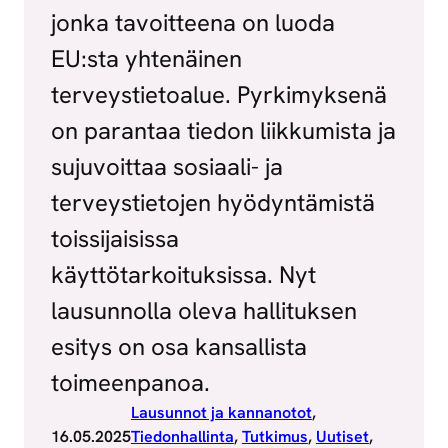
jonka tavoitteena on luoda
EU:sta yhtenäinen
terveystietoalue. Pyrkimyksenä
on parantaa tiedon liikkumista ja
sujuvoittaa sosiaali- ja
terveystietojen hyödyntämistä
toissijaisissa
käyttötarkoituksissa. Nyt
lausunnolla oleva hallituksen
esitys on osa kansallista
toimeenpanoa.
Lausunnot ja kannanotot
, 
16.05.2025
Tiedonhallinta
, 
Tutkimus
, 
Uutiset
, 