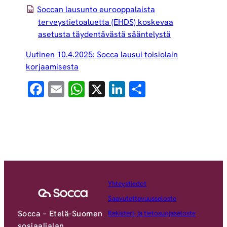
Soccan lausunto eurooppalaista
terveystietoaluetta (EHDS) koskevaa
asetusta täydentävästä sääntelystä
Uutinen 10.4.2025: Socca lausui toisiolain
korjaamisesta
Facebook
Email
WhatsApp
X
LinkedIn
Share
Yhteystiedot
Saavutettavuusseloste
Socca – Etelä-Suomen
Rekisteri- ja tietosuojaseloste
sosiaalialan