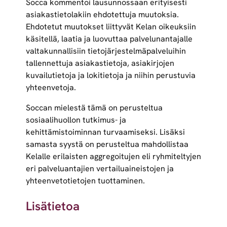
Socca kommentoi lausunnossaan erityisesti
asiakastietolakiin ehdotettuja muutoksia.
Ehdotetut muutokset liittyvät Kelan oikeuksiin
käsitellä, laatia ja luovuttaa palvelunantajalle
valtakunnallisiin tietojärjestelmäpalveluihin
tallennettuja asiakastietoja, asiakirjojen
kuvailutietoja ja lokitietoja ja niihin perustuvia
yhteenvetoja.
Soccan mielestä tämä on perusteltua
sosiaalihuollon tutkimus- ja
kehittämistoiminnan turvaamiseksi. Lisäksi
samasta syystä on perusteltua mahdollistaa
Kelalle erilaisten aggregoitujen eli ryhmiteltyjen
eri palveluantajien vertailuaineistojen ja
yhteenvetotietojen tuottaminen.
Lisätietoa