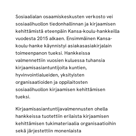
Sosiaalialan osaamiskeskusten verkosto vei
sosiaalihuollon tiedonhallinnan ja kirjaamisen
kehittämistä eteenpäin Kansa-koulu-hankkeilla
vuodesta 2015 alkaen. Ensimmäinen Kansa-
koulu-hanke käynnistyi asiakasasiakirjalain
toimeenpanon tueksi. Hankkeissa
valmennettiin vuosien kuluessa tuhansia
kirjaamisasiantuntijoita kuntien,
hyvinvointialueiden, yksityisten
organisaatioiden ja oppilaitosten
sosiaalihuollon kirjaamisen kehittämisen
tueksi.
Kirjaamisasiantuntijavalmennusten ohella
hankkeissa tuotettiin erilaista kirjaamisen
kehittämisen tukimateriaalia organisaatioihin
sekä järjestettiin monenlaista