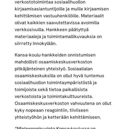
verkostotoimintaa sosiaalihuollon
kirjaamisasiantuntijoille ja muille kirjaamisen
kehittämisen vastuuhenkilöille. Materiaalit
olivat kaikkien saavutettavissa avoimilla
verkkosivuilla. Hankkeen päätyttyä
materiaaleja ja toimintamallikuvauksia on
siirretty Innokylään.
Kansa-koulu-hankkeiden onnistumisen
mahdollisti osaamiskeskusverkoston
pitkäjänteinen yhteistyö. Sosiaalialan
osaamiskeskuksilla on ollut hyvä tuntemus
sosiaalihuollon toimintaympäristöstä ja
toimijoista sekä tietoa paikallisista
verkostoista ja toimintakulttuureista.
Osaamiskeskusverkoston vahvuutena on ollut
kyky nopeaan reagointiin, tiiviiseen
yhteistyöhön ja ketterään kehittämiseen.
”Mieleenpainuvinta Kansa-koulussa on