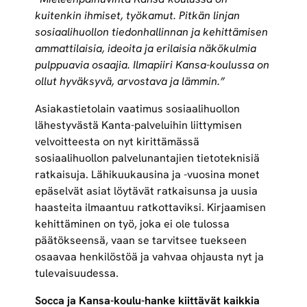
kuitenkin ihmiset, työkamut. Pitkän linjan
sosiaalihuollon tiedonhallinnan ja kehittämisen
ammattilaisia, ideoita ja erilaisia näkökulmia
pulppuavia osaajia. Ilmapiiri Kansa-koulussa on
ollut hyväksyvä, arvostava ja lämmin.”
Asiakastietolain vaatimus sosiaalihuollon
lähestyvästä Kanta-palveluihin liittymisen
velvoitteesta on nyt kirittämässä
sosiaalihuollon palvelunantajien tietoteknisiä
ratkaisuja. Lähikuukausina ja -vuosina monet
epäselvät asiat löytävät ratkaisunsa ja uusia
haasteita ilmaantuu ratkottaviksi. Kirjaamisen
kehittäminen on työ, joka ei ole tulossa
päätökseensä, vaan se tarvitsee tuekseen
osaavaa henkilöstöä ja vahvaa ohjausta nyt ja
tulevaisuudessa.
Socca ja Kansa-koulu-hanke kiittävät kaikkia