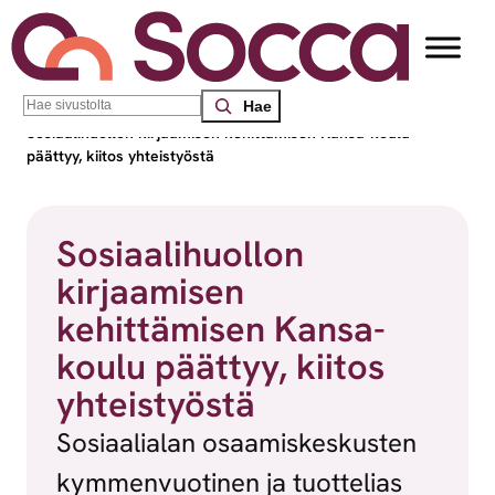
Siirry sisältöön
Search
Socca – Etelä-Suomen sosiaalialan osaamiskeskus
/
Uutiset
/
Sosiaalihuollon kirjaamisen kehittämisen Kansa-koulu
päättyy, kiitos yhteistyöstä
Sosiaalihuollon
kirjaamisen
kehittämisen Kansa-
koulu päättyy, kiitos
yhteistyöstä
Sosiaalialan osaamiskeskusten
kymmenvuotinen ja tuottelias