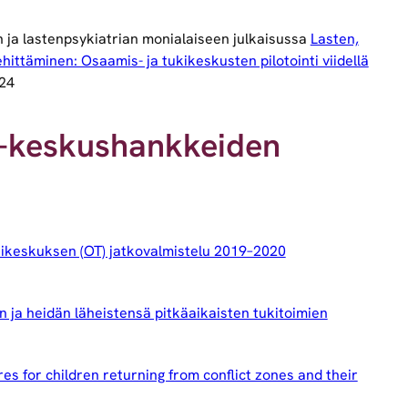
un ja lastenpsykiatrian monialaiseen julkaisussa
Lasten,
ittäminen: Osaamis- ja tukikeskusten pilotointi viidellä
024
-keskushankkeiden
kikeskuksen (OT) jatkovalmistelu 2019–2020
en ja heidän läheistensä pitkäaikaisten tukitoimien
s for children returning from conflict zones and their