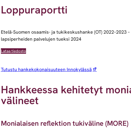
Loppuraportti
Etelä-Suomen osaamis- ja tukikeskushanke (OT) 2022–2023 – K
lapsiperheiden palvelujen tueksi 2024
Lataa tiedosto
Tutustu hankekokonaisuuteen Innokylässä
Hankkeessa kehitetyt monia
välineet
Monialaisen reflektion tukiväline (MORE