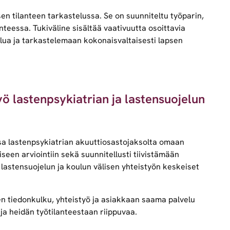
n tilanteen tarkastelussa. Se on suunniteltu työparin,
nteessa. Tukiväline sisältää vaativuutta osoittavia
lua ja tarkastelemaan kokonaisvaltaisesti lapsen
ö lastenpsykiatrian ja lastensuojelun
ssa lastenpsykiatrian akuuttiosastojaksolta omaan
een arviointiin sekä suunnitellusti tiivistämään
 lastensuojelun ja koulun välisen yhteistyön keskeiset
nen tiedonkulku, yhteistyö ja asiakkaan saama palvelu
 ja heidän työtilanteestaan riippuvaa.