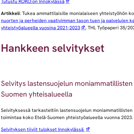
Tutustu KOKO:on Innokylässä
Artikkeli
: Tukea ammattilaisille monialaiseen yhteistyöhön k
nuorten ja perheiden vaativimman tason tuen ja palvelujen keh
yhteistyöalueella vuosina 2021-2023
, THL Työpaperi 35/2
Hankkeen selvitykset
Selvitys lastensuojelun moniammatillisten
Suomen yhteisalueella
Selvityksessä tarkasteltiin lastensuojelun moniammatillisten 
toimintaa koko Etelä-Suomen yhteistyöalueella vuonna 2023. 
Selvityksen tiiviit tulokset Innokylässä