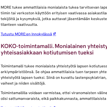
MORE tukee ammattilaisia monialaista tukea tarvitsevan lapse
tiimin tai verkoston käyttöön erityisen vaativassa asiakastila
tekijöitä ja kysymyksiä, jotka auttavat jäsentämään keskuste
tilanteen vaativuutta.
Tutustu MORE:en Innokylässä
KOKO-toimintamalli. Monialainen yhteisty
yhteisasiakkaan kotiutumisen tueksi
Toimintamalli tukee monialaista yhteistyötä lapsen kotiutue
arkiympäristöönsä. Se ohjaa ammattilaisia tuen tarpeen yhteis
yhteistyötä lapsen tueksi. Siinä on kuvattu lastenpsykiatrian,
vaiheet ja niiden sisältöjä.
Toimintamallilla voidaan varmistaa, ettei viranomaisten väli
olisi sattumanvaraista, eikä paikkakunnasta, ammattilaisista