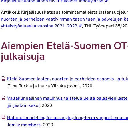
Kirjallisuuskatsauksen tiiviit tulokset Innokylässä
Artikkeli
: Kirjallisuuskatsaus toimintamalleista lastensuojel
nuorten ja perheiden vaativimman tason tuen ja palvelujen keh
yhteistyöalueella vuosina 2021–2023
, THL Työpaperi 35/2
Aiempien Etelä-Suomen OT
julkaisuja
Etelä-Suomen lasten, nuorten ja perheiden osaamis- ja tu
Tiina Turkia ja Laura Yliruka (toim.), 2020
Valtakunnallinen mallinnus taistelualueilta palaavien last
järjestämiseksi
, 2020
National modelling for arranging long-term support measure
family members
, 2020