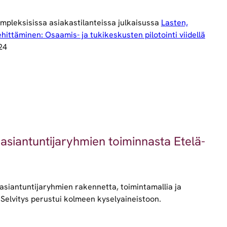
ompleksisissa asiakastilanteissa julkaisussa
Lasten,
ittäminen: Osaamis- ja tukikeskusten pilotointi viidellä
024
 asiantuntijaryhmien toiminnasta Etelä-
asiantuntijaryhmien rakennetta, toimintamallia ja
Selvitys perustui kolmeen kyselyaineistoon.