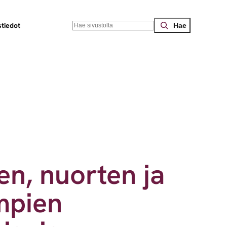
Search
tiedot
en, nuorten ja
mpien