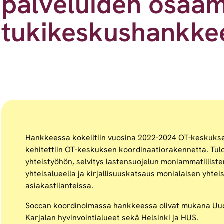
palveluiden osaami
tukikeskushankkee
Hankkeessa kokeiltiin vuosina 2022-2024 OT-keskuksen 
kehitettiin OT-keskuksen koordinaatiorakennetta. Tulo
yhteistyöhön, selvitys lastensuojelun moniammatillist
yhteisalueella ja kirjallisuuskatsaus monialaisen yhtei
asiakastilanteissa.
Soccan koordinoimassa hankkeessa olivat mukana Uu
Karjalan hyvinvointialueet sekä Helsinki ja HUS.