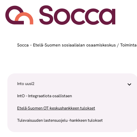
Siirry sisältöön
Socca – Etelä-Suomen sosiaalialan osaamiskeskus
/
Toiminta
Into uusi2
IntO – Integraatiota osallistaen
Etelä-Suomen OT-keskushankkeen tulokset
Tulevaisuuden lastensuojelu -hankkeen tulokset