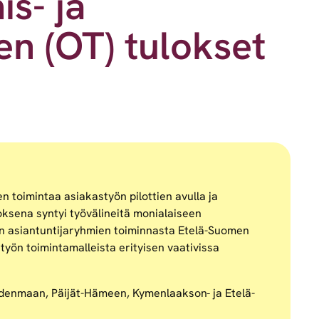
s- ja
n (OT) tulokset
toimintaa asiakastyön pilottien avulla ja
ksena syntyi työvälineitä monialaiseen
en asiantuntijaryhmien toiminnasta Etelä-Suomen
styön toimintamalleista erityisen vaativissa
denmaan, Päijät-Hämeen, Kymenlaakson
ja Etelä-