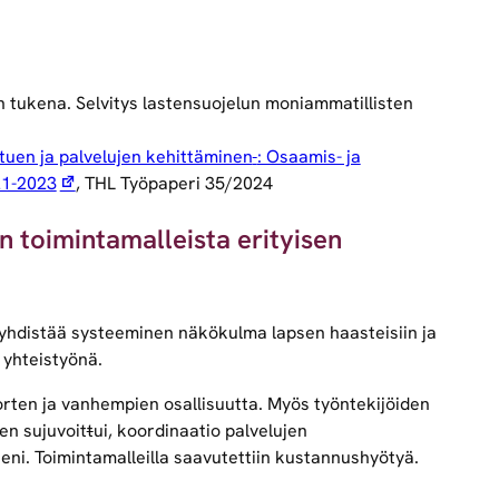
n tukena. Selvitys lastensuojelun moniammatillisten
tuen ja palvelujen kehittäminen
: Osaamis- ja
021-2023
, THL Työpaperi 35/2024
n toimintamalleista erityisen
a yhdistää systeeminen näkökulma lapsen haasteisiin ja
n yhteistyönä.
orten ja vanhempien osallisuutta. Myös työntekijöiden
en sujuvoit
t
ui, koordinaatio palvelujen
eni. Toimintamalleilla saavutettiin kustannushyötyä.