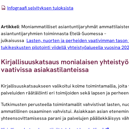
Infograafi selvityksen tuloksista
Artikkeli
: Moniammatilliset asiantuntijaryhmät ammattilaiste
asiantuntijaryhmien toiminnasta Etelä-Suomessa –
julkaisussa
Lasten, nuorten ja perheiden vaativimman tason 
tukikeskusten pilotointi viidellä yhteistyöalueella vuosina 2
Kirjallisuuskatsaus monialaisen yhteistyö
vaativissa asiakastilanteissa
Kirjallisuuskatsaukseen valikoitui kolme toimintamallia, joit
palveluiden räätälöinti eri toimijoiden sekä lapsen ja perhee
Tutkimusten perusteella toimintamallit vahvistivat lasten, nu
ammatillinen osaaminen vahvistui. Asiakkaan asian etenemin
yhteensovittamisessa parani ja palvelujen päällekkäisyys väh