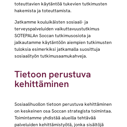
toteuttavien käytäntöä tukevien tutkimusten
hakemista ja toteuttamista.
Jatkamme kouluikäisten sosiaali- ja
terveyspalveluiden vaikuttavuustutkimus
SOTEPALAn Soccan tutkimusosiota ja
jalkautamme käytäntöön aiempien tutkimusten
tuloksia esimerkiksi jatkamalla suosittuja
sosiaalityön tutkimusaamukahveja.
Tietoon perustuva
kehittäminen
Sosiaalihuollon tietoon perustuva kehittäminen
on keskeinen osa Soccan strategista toimintaa.
Toimintamme yhdistää alueilla tehtävää
palveluiden kehittämistyötä, jonka sisältöjä