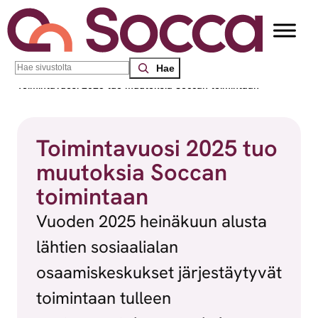
Siirry sisältöön
Search
Socca – Etelä-Suomen sosiaalialan osaamiskeskus
/
Uutiset
/
Toimintavuosi 2025 tuo muutoksia Soccan toimintaan
Toimintavuosi 2025 tuo
muutoksia Soccan
toimintaan
Vuoden 2025 heinäkuun alusta
lähtien sosiaalialan
osaamiskeskukset järjestäytyvät
toimintaan tulleen