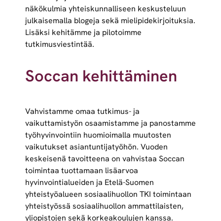
näkökulmia yhteiskunnalliseen keskusteluun
julkaisemalla blogeja sekä mielipidekirjoituksia.
Lisäksi kehitämme ja pilotoimme
tutkimusviestintää.
Soccan kehittäminen
Vahvistamme omaa tutkimus- ja
vaikuttamistyön osaamistamme ja panostamme
työhyvinvointiin huomioimalla muutosten
vaikutukset asiantuntijatyöhön. Vuoden
keskeisenä tavoitteena on vahvistaa Soccan
toimintaa tuottamaan lisäarvoa
hyvinvointialueiden ja Etelä-Suomen
yhteistyöalueen sosiaalihuollon TKI toimintaan
yhteistyössä sosiaalihuollon ammattilaisten,
yliopistojen sekä korkeakoulujen kanssa.