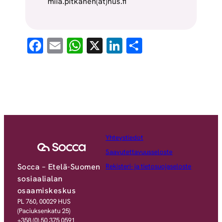
miia.pitkanen(ät)hus.fi
Facebook
Email
WhatsApp
X
LinkedIn
Share
Yhteystiedot
Saavutettavuusseloste
Socca – Etelä-Suomen
Rekisteri- ja tietosuojaseloste
sosiaalialan
osaamiskeskus
PL 760, 00029 HUS
(Paciuksenkatu 25)
+358 (0) 50 375 0591