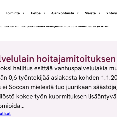
Toiminta
Tietoa
Ajankohtaista
Meistä
Yhteys
a lausui vanhuspalvelulain hoitajamitoituksen muutosesityksestä
velulain hoitajamitoitukse
ksi hallitus esittää vanhuspalvelulakia muu
ntään 0,6 työntekijää asiakasta kohden 1.1.
 ei Soccan mielestä tuo juurikaan säästöjä, 
ilöstö kokee työn kuormituksen lisääntyvän 
uomioida…
utiset