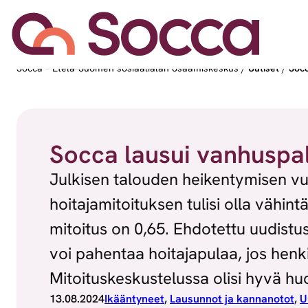
Siirry sisältöön
Socca – Etelä-Suomen sosiaalialan osaamiskeskus
/
Uutiset
/
Socc
Socca lausui vanhuspal
Julkisen talouden heikentymisen vuo
hoitajamitoituksen tulisi olla vähi
mitoitus on 0,65. Ehdotettu uudistus
voi pahentaa hoitajapulaa, jos henk
Mitoituskeskustelussa olisi hyvä h
13.08.2024
Ikääntyneet
, 
Lausunnot ja kannanotot
, 
U