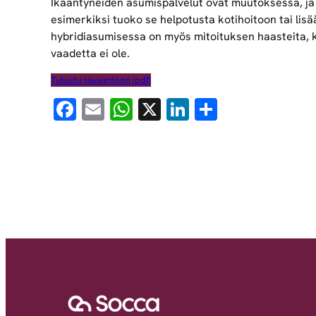
Ikääntyneiden asumispalvelut ovat muutoksessa, ja 
esimerkiksi tuoko se helpotusta kotihoitoon tai li
hybridiasumisessa on myös mitoituksen haasteita, 
vaadetta ei ole.
Tutustu lausuntoon (pdf)
Facebook
Email
WhatsApp
X
LinkedIn
Share