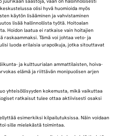
juurikaan säästöjä, vaan on hallinnollisesti
uskeskustelussa olisi hyvä huomioida myös
isten käytön lisääminen ja vahvistaminen
tos lisää hallinnollista työtä. Hoitoalan
a. Hoidon laatua ei ratkaise vain hoitajien
hä raskaammaksi. Tämä voi johtaa veto- ja
isi luoda erilaisia urapolkuja, jotka sitouttavat
iikunta- ja kulttuurialan ammattilaisten, hoiva-
arvokas elämä ja riittävän monipuolisen arjen
luo yhteisöllisyyden kokemusta, mikä vaikuttaa
giset ratkaisut tulee ottaa aktiivisesti osaksi
llyttää esimerkiksi kilpailutuksissa. Näin voidaan
oi-sille mielekästä toimintaa.