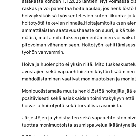
asiakasta kohden 1.1.2025 lähtien. Nyt voimassa olev
raskas ja voi pahentaa hoitajapulaa, jos henkilöstö
hoivayksiköissä työskentelevien kuten liikunta- ja 
hoitotyötä tekevien rinnalla.Hoitajamitoituksen alen
ammattilaisten saatavuushaaste on suuri, eikä tule 
määrä, mutta mitoituksen pienentäminen voi vaikutt
pitovoiman vähenemiseen. Hoitotyön kehittämisessä on
työhön vahvemmin.
Hoiva ja huolenpito ei yksin riitä. Mitoituskeskuste
avustajien sekä vapaaehtois-ten käytön lisääminen j
mahdollistaminen vaativat monimuotoisen ja monial
Monipuolistamalla muuta henkilöstöä hoitajille jää
positiivisesti sekä asiakkaiden toimintakykyyn että 
hoiva- ja hoitotyötä sekä turvallista asumista.
Järjestöjen ja yhdistysten sekä vapaaehtoisten nivo
tuottaa monimuotoista asumispalvelua ikääntyneille,