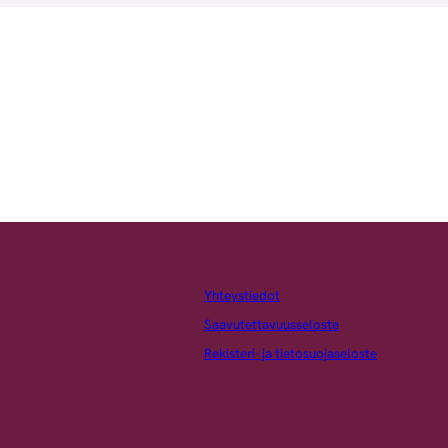
Yhteystiedot
Saavutettavuusseloste
Rekisteri- ja tietosuojaseloste