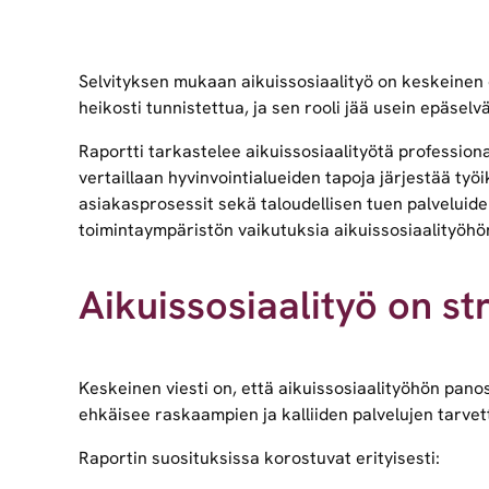
Selvityksen mukaan aikuissosiaalityö on keskeinen o
heikosti tunnistettua, ja sen rooli jää usein epäsel
Raportti tarkastelee aikuissosiaalityötä professiona
vertaillaan hyvinvointialueiden tapoja järjestää ty
asiakasprosessit sekä taloudellisen tuen palveluide
toimintaympäristön vaikutuksia aikuissosiaalityöhö
Aikuissosiaalityö on st
Keskeinen viesti on, että aikuissosiaalityöhön pano
ehkäisee raskaampien ja kalliiden palvelujen tarvett
Raportin suosituksissa korostuvat erityisesti: