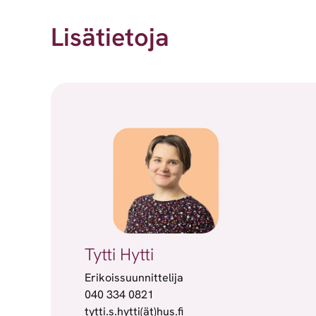
Lisätietoja
Tytti Hytti
Erikoissuunnittelija
040 334 0821
tytti.s.hytti(ät)hus.fi