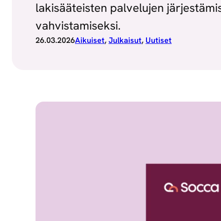
lakisääteisten palvelujen järjestäm
vahvistamiseksi.
26.03.2026
Aikuiset
, 
Julkaisut
, 
Uutiset