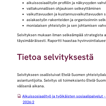
aikuissosiaalityön profiilin ja näkyvyyden vah
valtakunnallisen ohjauksen selkeyttäminen
vaikuttavuuden ja kustannusvaikuttavuuden s
asiakastyön rakenteiden ja organisoinnin sel
monialaisen yhteistyön ja sen johtamisen vah
Selvityksen mukaan ilman selkeämpää strategista as
täysimääräisesti. Raportti haastaa hyvinvointialueet
Tietoa selvityksestä
Selvitykseen osallistuivat Etelä-Suomen yhteistyöal
asiantuntijoita. Selvitys oli toimeksianto Etelä-Suo
välisenä aikana.
Aikuissosiaalityö ja työikäisten sosiaalipalvelut 
2026:2