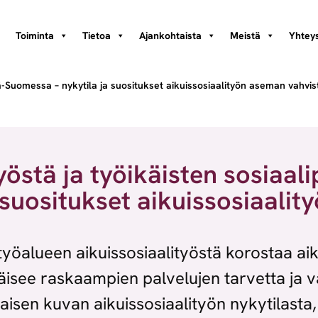
Toiminta
Tietoa
Ajankohtaista
Meistä
Yhteys
telä-Suomessa – nykytila ja suositukset aikuissosiaalityön aseman vahvi
yöstä ja työikäisten sosiaali
 suositukset aikuissosiaali
yöalueen aikuissosiaalityöstä korostaa aik
hkäisee raskaampien palvelujen tarvetta ja
laisen kuvan aikuissosiaalityön nykytilasta