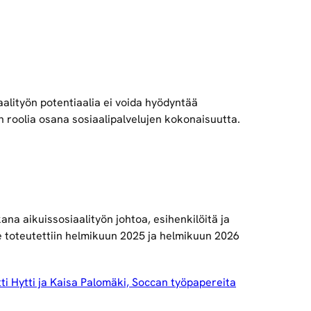
alityön potentiaalia ei voida hyödyntää
n roolia osana sosiaalipalvelujen kokonaisuutta.
na aikuissosiaalityön johtoa, esihenkilöitä ja
se toteutettiin helmikuun 2025 ja helmikuun 2026
ytti Hytti ja Kaisa Palomäki, Soccan työpapereita