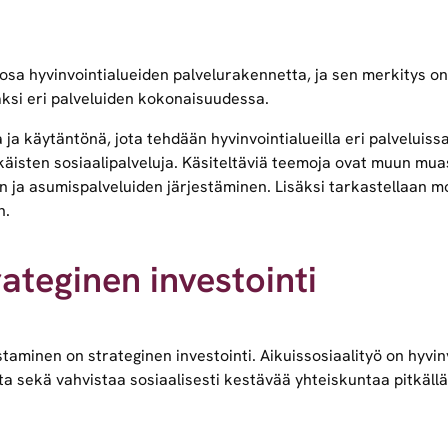
sa hyvinvointialueiden palvelurakennetta, ja sen merkitys on 
väksi eri palveluiden kokonaisuudessa.
 ja käytäntönä, jota tehdään hyvinvointialueilla eri palveluissa
öikäisten sosiaalipalveluja. Käsiteltäviä teemoja ovat muun mu
n ja asumispalveluiden järjestäminen. Lisäksi tarkastellaan 
n.
rateginen investointi
staminen on strateginen investointi. Aikuissosiaalityö on hyvi
a sekä vahvistaa sosiaalisesti kestävää yhteiskuntaa pitkällä 