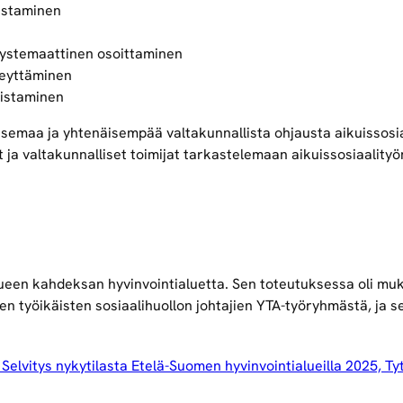
vistaminen
ystemaattinen osoittaminen
keyttäminen
vistaminen
emaa ja yhtenäisempää valtakunnallista ohjausta aikuissosia
 ja valtakunnalliset toimijat tarkastelemaan aikuissosiaalityö
ueen kahdeksan hyvinvointialuetta. Sen toteutuksessa oli muka
men työikäisten sosiaalihuollon johtajien YTA-työryhmästä, ja 
– Selvitys nykytilasta Etelä-Suomen hyvinvointialueilla 2025, T