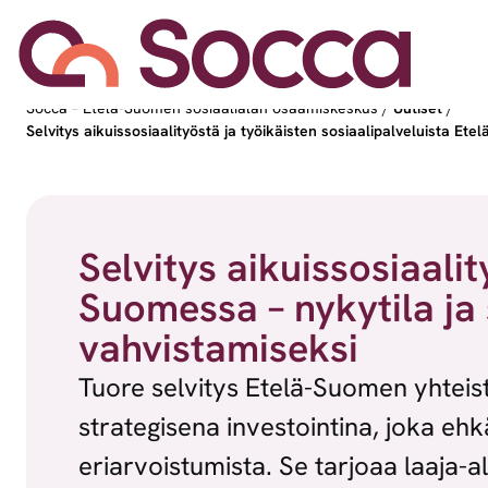
Siirry sisältöön
Socca – Etelä-Suomen sosiaalialan osaamiskeskus
/
Uutiset
/
Selvitys aikuissosiaalityöstä ja työikäisten sosiaalipalveluista E
Selvitys aikuissosiaalit
Suomessa – nykytila ja
vahvistamiseksi
Tuore selvitys Etelä-Suomen yhteist
strategisena investointina, joka e
eriarvoistumista. Se tarjoaa laaja-a