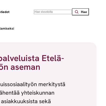
Search
tiedot
stamiseksi
palveluista Etelä-
työn aseman
uissosiaalityön merkitystä
 vähentää yhteiskunnan
, asiakkuuksista sekä