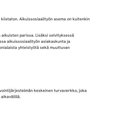
kiistaton. Aikuissosiaalityön asema on kuitenkin
 aikuisten parissa. Lisäksi selvityksessä
assa aikuissosiaalityön asiakaskunta ja
monialaista yhteistyötä sekä muuttuvan
nvointijärjestelmän keskeinen turvaverkko, joka
aikavälillä.