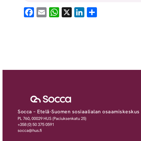
Facebook
Email
WhatsApp
X
LinkedIn
Share
Socca – Etelä-Suomen sosiaalialan osaamiskeskus
PL 760, 00029 HUS (Paciuksenkatu 25)
+358 (0) 50 375 0591
socca@hus.fi