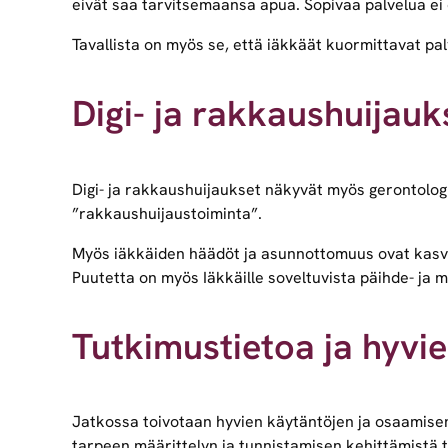
eivät saa tarvitsemaansa apua. Sopivaa palvelua ei o
Tavallista on myös se, että iäkkäät kuormittavat pa
Digi- ja rakkaushuijau
Digi- ja rakkaushuijaukset näkyvät myös gerontologise
”rakkaushuijaustoiminta”.
Myös iäkkäiden häädöt ja asunnottomuus ovat kasvuss
Puutetta on myös Iäkkäille soveltuvista päihde- ja m
Tutkimustietoa ja hyvi
Jatkossa toivotaan hyvien käytäntöjen ja osaamisen
tarpeen määrittelyn ja tunnistamisen kehittämistä t