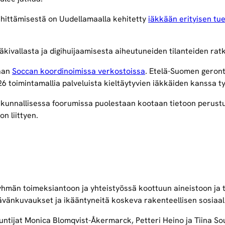
hittämisestä on Uudellamaalla kehitetty
iäkkään erityisen tu
kivallasta ja digihuijaamisesta aiheutuneiden tilanteiden rat
taan
Soccan koordinoimissa verkostoissa
. Etelä-Suomen geront
6 toimintamallia palveluista kieltäytyvien iäkkäiden kanssa t
takunnallisessa foorumissa puolestaan kootaan tietoon perustu
n liittyen.
hmän toimeksiantoon ja yhteistyössä koottuun aineistoon ja t
tävänkuvaukset ja ikääntyneitä koskeva rakenteellisen sosiaali
ntijat Monica Blomqvist-Åkermarck, Petteri Heino ja Tiina Sou