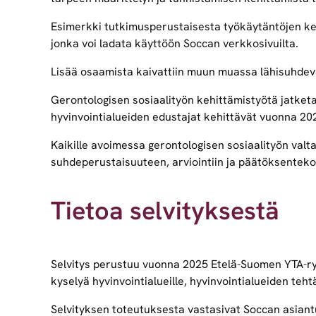
Esimerkki tutkimusperustaisesta työkäytäntöjen ke
jonka voi ladata käyttöön Soccan verkkosivuilta.
Lisää osaamista kaivattiin muun muassa lähisuhdevä
Gerontologisen sosiaalityön kehittämistyötä jatke
hyvinvointialueiden edustajat kehittävät vuonna 202
Kaikille avoimessa gerontologisen sosiaalityön val
suhdeperustaisuuteen, arviointiin ja päätöksentekoo
Tietoa selvityksestä
Selvitys perustuu vuonna 2025 Etelä-Suomen YTA-ry
kyselyä hyvinvointialueille, hyvinvointialueiden teh
Selvityksen toteutuksesta vastasivat Soccan asiantu