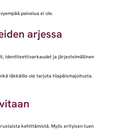
evyempää palvelua ei ole.
eiden arjessa
t, identiteettivarkaudet ja järjestelmällinen
ä iäkkäille ole tarjota tilapäismajoitusta.
vitaan
ustaista kehittämistä. Myös erityisen tuen