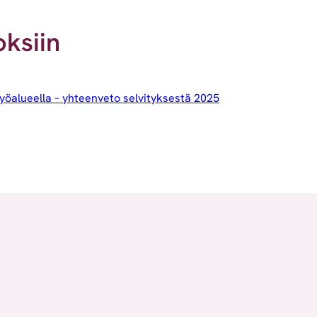
oksiin
yöalueella – yhteenveto selvityksestä 2025