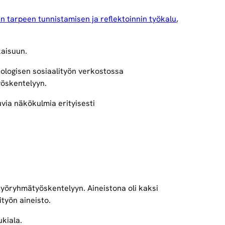
en tarpeen tunnistamisen ja reflektoinnin työkalu
,
kaisuun.
ologisen sosiaalityön verkostossa
yöskentelyyn.
via näkökulmia erityisesti
yöryhmätyöskentelyyn. Aineistona oli kaksi
työn aineisto.
kiala.