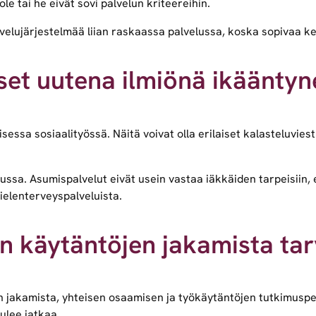
le tai he eivät sovi palvelun kriteereihin.
lvelujärjestelmää liian raskaassa palvelussa, koska sopivaa k
kset uutena ilmiönä ikääntyn
ssa sosiaalityössä. Näitä voivat olla erilaiset kalasteluviesti
a. Asumispalvelut eivät usein vastaa iäkkäiden tarpeisiin, eik
ielenterveyspalveluista.
en käytäntöjen jakamista tar
 jakamista, yhteisen osaamisen ja työkäytäntöjen tutkimusper
ulee jatkaa.