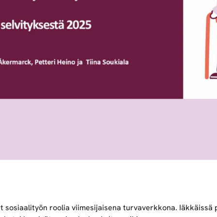
 sosiaalityön roolia viimesijaisena turvaverkkona. Iäkkäissä p