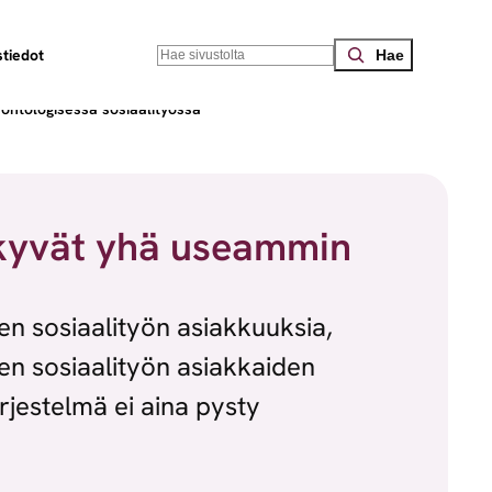
Search
tiedot
ontologisessa sosiaalityössä
äkyvät yhä useammin
n sosiaalityön asiakkuuksia,
sen sosiaalityön asiakkaiden
rjestelmä ei aina pysty