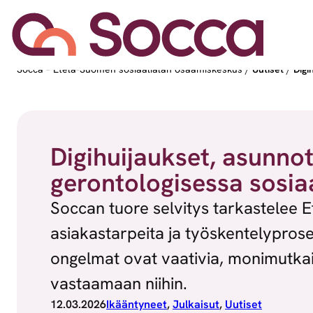
Siirry sisältöön
Socca – Etelä-Suomen sosiaalialan osaamiskeskus
/
Uutiset
/
Digi
Digihuijaukset, asunno
gerontologisessa sosia
Soccan tuore selvitys tarkastelee 
asiakastarpeita ja työskentelyprose
ongelmat ovat vaativia, monimutkais
vastaamaan niihin.
12.03.2026
Ikääntyneet
, 
Julkaisut
, 
Uutiset