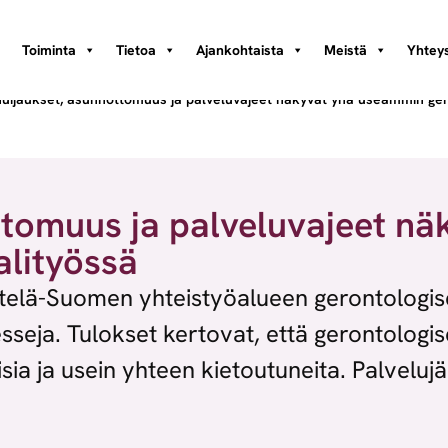
Toiminta
Tietoa
Ajankohtaista
Meistä
Yhteys
huijaukset, asunnottomuus ja palveluvajeet näkyvät yhä useammin ger
ttomuus ja palveluvajeet n
alityössä
Etelä-Suomen yhteistyöalueen gerontologise
sseja. Tulokset kertovat, että gerontologi
ia ja usein yhteen kietoutuneita. Palvelujä