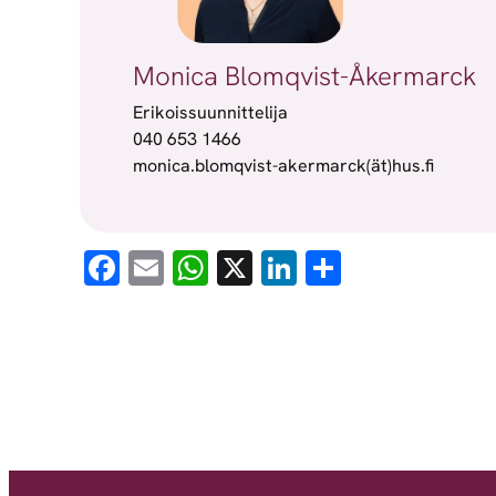
Monica Blomqvist-Åkermarck
Erikoissuunnittelija
040 653 1466
monica.blomqvist-akermarck(ät)hus.fi
Facebook
Email
WhatsApp
X
LinkedIn
Share