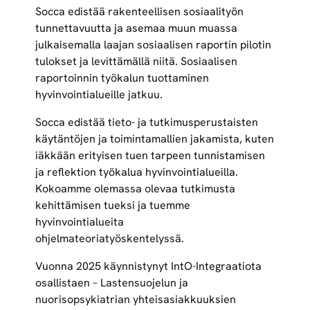
Socca edistää rakenteellisen sosiaalityön
tunnettavuutta ja asemaa muun muassa
julkaisemalla laajan sosiaalisen raportin pilotin
tulokset ja levittämällä niitä. Sosiaalisen
raportoinnin työkalun tuottaminen
hyvinvointialueille jatkuu.
Socca edistää tieto- ja tutkimusperustaisten
käytäntöjen ja toimintamallien jakamista, kuten
iäkkään erityisen tuen tarpeen tunnistamisen
ja reflektion työkalua hyvinvointialueilla.
Kokoamme olemassa olevaa tutkimusta
kehittämisen tueksi ja tuemme
hyvinvointialueita
ohjelmateoriatyöskentelyssä.
Vuonna 2025 käynnistynyt IntO-Integraatiota
osallistaen – Lastensuojelun ja
nuorisopsykiatrian yhteisasiakkuuksien