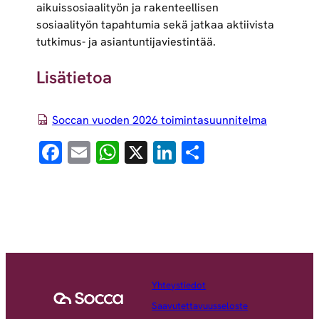
aikuissosiaalityön ja rakenteellisen
sosiaalityön tapahtumia sekä jatkaa aktiivista
tutkimus- ja asiantuntijaviestintää.
Lisätietoa
Soccan vuoden 2026 toimintasuunnitelma
Facebook
Email
WhatsApp
X
LinkedIn
Share
Yhteystiedot
Saavutettavuusseloste