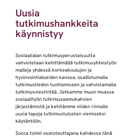
Uusia
tutkimushankkeita
käynnistyy
Sosiaalialan tutkimusperustaisuutta
vahvistetaan kehittämällä tutkimusyhteistyön
malleja yhdessä korkeakoulujen ja
hyvinvointialueiden kanssa, osallistumalla
tutkimustiedon tuottamiseen ja vahvistamalla
tutkimusviestintää. Jatkamme muun muassa
sosiaalityön tutkimusaamukahvien
järjestämistä ja kehitämme niiden rinnalle
uusia tapoja tutkimustulosten viemiseksi
käytäntöön.
Socca toimii osatoteuttajana kahdessa tänä