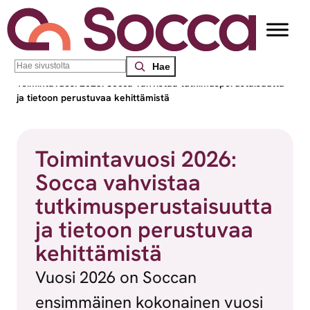
Siirry sisältöön
Search
Socca – Etelä-Suomen sosiaalialan osaamiskeskus
/
Uutiset
/
Toimintavuosi 2026: Socca vahvistaa tutkimusperustaisuutta
ja tietoon perustuvaa kehittämistä
Toimintavuosi 2026:
Socca vahvistaa
tutkimusperustaisuutta
ja tietoon perustuvaa
kehittämistä
Vuosi 2026 on Soccan
ensimmäinen kokonainen vuosi