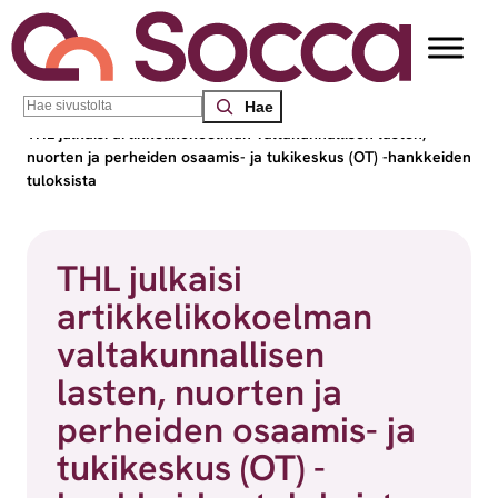
Siirry sisältöön
Search
Socca – Etelä-Suomen sosiaalialan osaamiskeskus
/
Uutiset
/
THL julkaisi artikkelikokoelman valtakunnallisen lasten,
nuorten ja perheiden osaamis- ja tukikeskus (OT) -hankkeiden
tuloksista
THL julkaisi
artikkelikokoelman
valtakunnallisen
lasten, nuorten ja
perheiden osaamis- ja
tukikeskus (OT) -