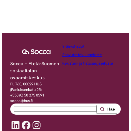
Yhteystiedot
Saavutettavuusseloste
Socca – Etelä-Suomen
Rekisteri- ja tietosuojaseloste
sosiaalialan
osaamiskeskus
PL 760, 00029 HUS
(Paciuksenkatu 25)
+358 (0) 50 375 0591
socca@hus.fi
Search
LinkedIn
Facebook
Instagram