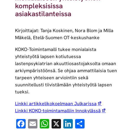
kompleksisissa
asiakastilanteissa
Kirjoittajat: Tanja Koskinen, Nora Blom ja Milla
Mäkelä, Etelä-Suomen OT-keskushanke
KOKO-Toimintamalli tukee monialaista
yhteistyötä lapsen kotiutuessa
lastenpsykiatrian akuuttiosastojaksolta omaan
arkiympäristöönsä. Se ohjaa ammattilaisia tuen
tarpeen yhteiseen arviointiin sekä
suunnitellusti tiivistämään yhteistyötä lapsen
tueksi.
Linkki artikkelikokoelmaan Julkarissa
Linkki KOKO-toimintamalliin Innokylässä
Facebook
Email
WhatsApp
X
LinkedIn
Share