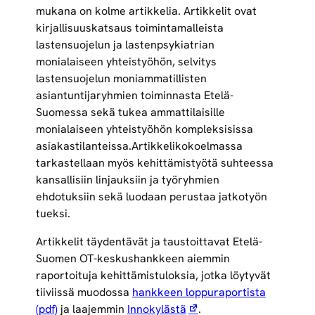
mukana on kolme artikkelia. Artikkelit ovat
kirjallisuuskatsaus toimintamalleista
lastensuojelun ja lastenpsykiatrian
monialaiseen yhteistyöhön, selvitys
lastensuojelun moniammatillisten
asiantuntijaryhmien toiminnasta Etelä-
Suomessa sekä tukea ammattilaisille
monialaiseen yhteistyöhön kompleksisissa
asiakastilanteissa.Artikkelikokoelmassa
tarkastellaan myös kehittämistyötä suhteessa
kansallisiin linjauksiin ja työryhmien
ehdotuksiin sekä luodaan perustaa jatkotyön
tueksi.
Artikkelit täydentävät ja taustoittavat Etelä-
Suomen OT-keskushankkeen aiemmin
raportoituja kehittämistuloksia, jotka löytyvät
tiiviissä muodossa
hankkeen loppuraportista
(pdf)
ja laajemmin
Innokylästä
.