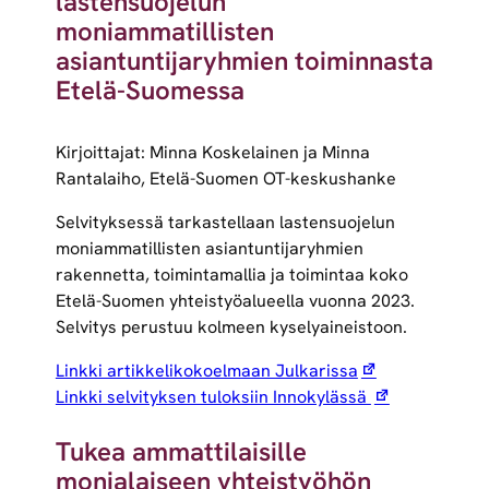
lastensuojelun
moniammatillisten
asiantuntijaryhmien toiminnasta
Etelä-Suomessa
Kirjoittajat: Minna Koskelainen ja Minna
Rantalaiho, Etelä-Suomen OT-keskushanke
Selvityksessä tarkastellaan lastensuojelun
moniammatillisten asiantuntijaryhmien
rakennetta, toimintamallia ja toimintaa koko
Etelä-Suomen yhteistyöalueella vuonna 2023.
Selvitys perustuu kolmeen kyselyaineistoon.
Linkki artikkelikokoelmaan Julkarissa
Linkki selvityksen tuloksiin Innokylässä
Tukea ammattilaisille
monialaiseen yhteistyöhön