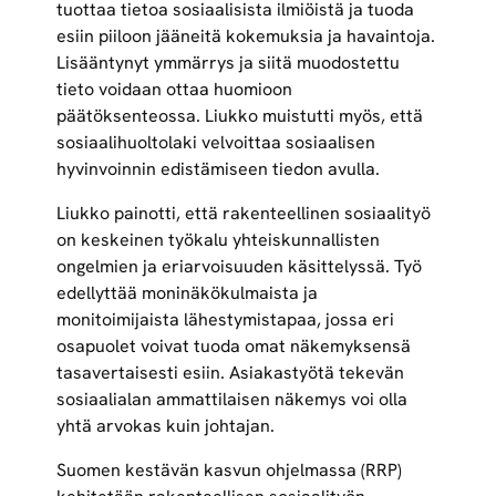
tuottaa tietoa sosiaalisista ilmiöistä ja tuoda
esiin piiloon jääneitä kokemuksia ja havaintoja.
Lisääntynyt ymmärrys ja siitä muodostettu
tieto voidaan ottaa huomioon
päätöksenteossa. Liukko muistutti myös, että
sosiaalihuoltolaki velvoittaa sosiaalisen
hyvinvoinnin edistämiseen tiedon avulla.
Liukko painotti, että rakenteellinen sosiaalityö
on keskeinen työkalu yhteiskunnallisten
ongelmien ja eriarvoisuuden käsittelyssä. Työ
edellyttää moninäkökulmaista ja
monitoimijaista lähestymistapaa, jossa eri
osapuolet voivat tuoda omat näkemyksensä
tasavertaisesti esiin. Asiakastyötä tekevän
sosiaalialan ammattilaisen näkemys voi olla
yhtä arvokas kuin johtajan.
Suomen kestävän kasvun ohjelmassa (RRP)