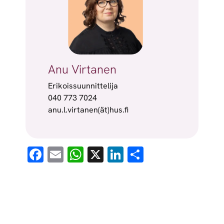
Anu Virtanen
Erikoissuunnittelija
040 773 7024
anu.l.virtanen(ät)hus.fi
Facebook
Email
WhatsApp
X
LinkedIn
Share