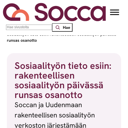
Siirry sisältöön
Search
Socca – Etelä-Suomen sosiaalialan osaamiskeskus
/
Uutiset
/
Sosiaalityön tieto esiin: rakenteellisen sosiaalityön päivässä
runsas osanotto
Sosiaalityön tieto esiin:
rakenteellisen
sosiaalityön päivässä
runsas osanotto
Soccan ja Uudenmaan
rakenteellisen sosiaalityön
verkoston järjestämään