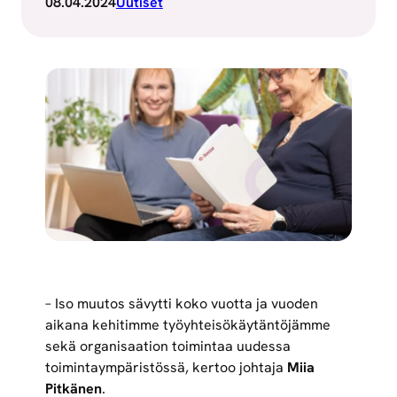
08.04.2024
Uutiset
– Iso muutos sävytti koko vuotta ja vuoden
aikana kehitimme työyhteisökäytäntöjämme
sekä organisaation toimintaa uudessa
toimintaympäristössä, kertoo johtaja
Miia
Pitkänen
.