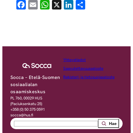
Facebook
Email
WhatsApp
X
LinkedIn
Share
Yhteystiedot
Saavutettavuusseloste
Socca – Etelä-Suomen
Rekisteri- ja tietosuojaseloste
sosiaalialan
osaamiskeskus
PL 760, 00029 HUS
(Paciuksenkatu 25)
+358 (0) 50 375 0591
socca@hus.fi
Search