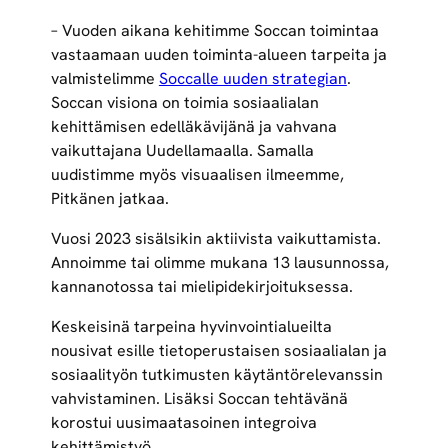
– Vuoden aikana kehitimme Soccan toimintaa
vastaamaan uuden toiminta-alueen tarpeita ja
valmistelimme
Soccalle uuden strategian
.
Soccan visiona on toimia sosiaalialan
kehittämisen edelläkävijänä ja vahvana
vaikuttajana Uudellamaalla. Samalla
uudistimme myös visuaalisen ilmeemme,
Pitkänen jatkaa.
Vuosi 2023 sisälsikin aktiivista vaikuttamista.
Annoimme tai olimme mukana 13 lausunnossa,
kannanotossa tai mielipidekirjoituksessa.
Keskeisinä tarpeina hyvinvointialueilta
nousivat esille tietoperustaisen sosiaalialan ja
sosiaalityön tutkimusten käytäntörelevanssin
vahvistaminen. Lisäksi Soccan tehtävänä
korostui uusimaatasoinen integroiva
kehittämistyö.