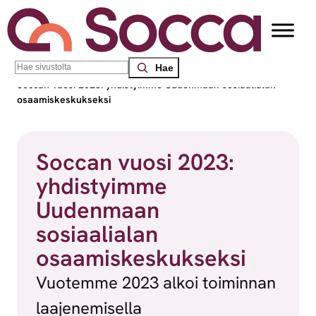
Siirry sisältöön
Search
Socca – Etelä-Suomen sosiaalialan osaamiskeskus
/
Uutiset
/
Soccan vuosi 2023: yhdistyimme Uudenmaan sosiaalialan
osaamiskeskukseksi
Soccan vuosi 2023:
yhdistyimme
Uudenmaan
sosiaalialan
osaamiskeskukseksi
Vuotemme 2023 alkoi toiminnan
laajenemisella