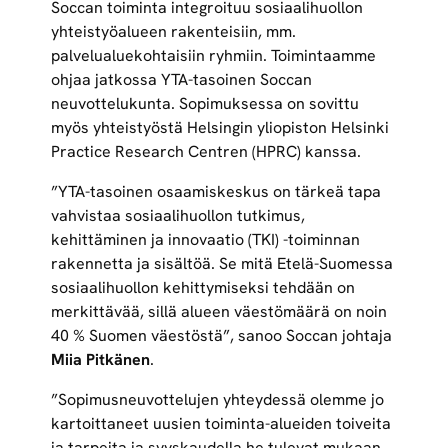
Soccan toiminta integroituu sosiaalihuollon
yhteistyöalueen rakenteisiin, mm.
palvelualuekohtaisiin ryhmiin. Toimintaamme
ohjaa jatkossa YTA-tasoinen Soccan
neuvottelukunta. Sopimuksessa on sovittu
myös yhteistyöstä Helsingin yliopiston Helsinki
Practice Research Centren (HPRC) kanssa.
”YTA-tasoinen osaamiskeskus on tärkeä tapa
vahvistaa sosiaalihuollon tutkimus,
kehittäminen ja innovaatio (TKI) -toiminnan
rakennetta ja sisältöä. Se mitä Etelä-Suomessa
sosiaalihuollon kehittymiseksi tehdään on
merkittävää, sillä alueen väestömäärä on noin
40 % Suomen väestöstä”, sanoo Soccan johtaja
Miia Pitkänen
.
”Sopimusneuvottelujen yhteydessä olemme jo
kartoittaneet uusien toiminta-alueiden toiveita
ja tarpeita ja syyskaudella he tulevat mukaan