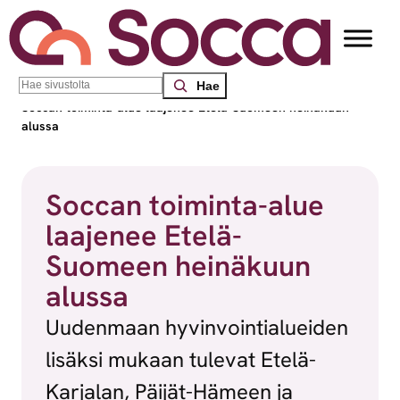
Siirry sisältöön
Search
Socca – Etelä-Suomen sosiaalialan osaamiskeskus
/
Uutiset
/
Soccan toiminta-alue laajenee Etelä-Suomeen heinäkuun
alussa
Soccan toiminta-alue
laajenee Etelä-
Suomeen heinäkuun
alussa
Uudenmaan hyvinvointialueiden
lisäksi mukaan tulevat Etelä-
Karjalan, Päijät-Hämeen ja