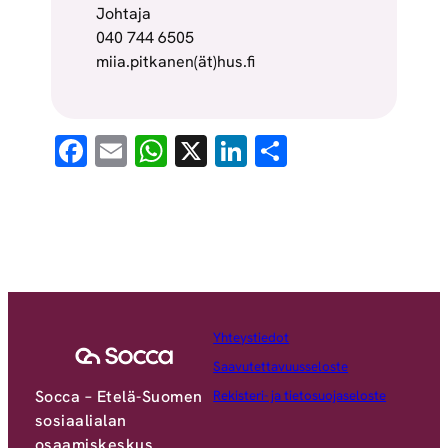
Johtaja
040 744 6505
miia.pitkanen(ät)hus.fi
Facebook
Email
WhatsApp
X
LinkedIn
Share
Yhteystiedot
Saavutettavuusseloste
Socca – Etelä-Suomen
Rekisteri- ja tietosuojaseloste
sosiaalialan
osaamiskeskus