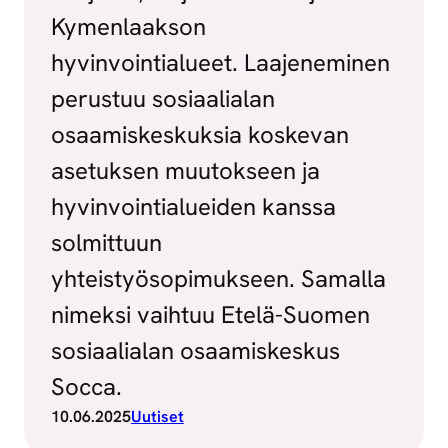
Kymenlaakson
hyvinvointialueet. Laajeneminen
perustuu sosiaalialan
osaamiskeskuksia koskevan
asetuksen muutokseen ja
hyvinvointialueiden kanssa
solmittuun
yhteistyösopimukseen. Samalla
nimeksi vaihtuu Etelä-Suomen
sosiaalialan osaamiskeskus
Socca.
10.06.2025
Uutiset