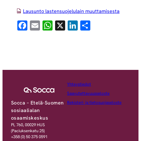
Lausunto lastensuojelulain muuttamisesta
Facebook
Email
WhatsApp
X
LinkedIn
Share
Yhteystiedot
Saavutettavuusseloste
Socca – Etelä-Suomen
Rekisteri- ja tietosuojaseloste
sosiaalialan
osaamiskeskus
PL 760, 00029 HUS
(Paciuksenkatu 25)
+358 (0) 50 375 0591