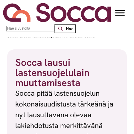
Siirry sisältöön
Search
Socca – Etelä-Suomen sosiaalialan osaamiskeskus
/
Uutiset
/
Socca lausui lastensuojelulain muuttamisesta
Socca lausui
lastensuojelulain
muuttamisesta
Socca pitää lastensuojelun
kokonaisuudistusta tärkeänä ja
nyt lausuttavana olevaa
lakiehdotusta merkittävänä