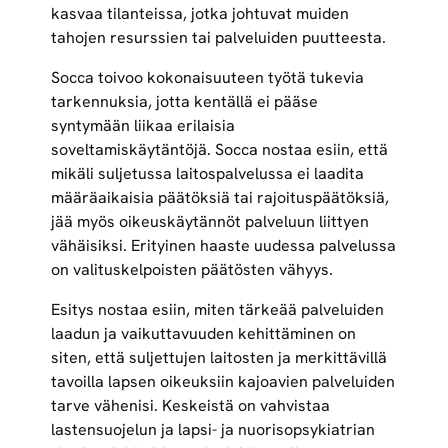
kasvaa tilanteissa, jotka johtuvat muiden
tahojen resurssien tai palveluiden puutteesta.
Socca toivoo kokonaisuuteen työtä tukevia
tarkennuksia, jotta kentällä ei pääse
syntymään liikaa erilaisia
soveltamiskäytäntöjä. Socca nostaa esiin, että
mikäli suljetussa laitospalvelussa ei laadita
määräaikaisia päätöksiä tai rajoituspäätöksiä,
jää myös oikeuskäytännöt palveluun liittyen
vähäisiksi. Erityinen haaste uudessa palvelussa
on valituskelpoisten päätösten vähyys.
Esitys nostaa esiin, miten tärkeää palveluiden
laadun ja vaikuttavuuden kehittäminen on
siten, että suljettujen laitosten ja merkittävillä
tavoilla lapsen oikeuksiin kajoavien palveluiden
tarve vähenisi. Keskeistä on vahvistaa
lastensuojelun ja lapsi- ja nuorisopsykiatrian