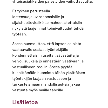
yhteisasiakkaiden palveluiden vaikuttavuutta.
Esityksen perusteella
lastensuojeluviranomaisille ja
sijaishuoltoyksiköille mahdollistettaisiin
nykyistä laajemmat toimivaltuudet tehdä
työtään.
Socca huomauttaa, että lapsen asioista
vastaavalle sosiaalityöntekijälle
kohdennettaisiin useita lisävastuita ja
velvollisuuksia jo ennestään vaativaan ja
vastuulliseen rooliin. Socca pyytää
kiinnittämään huomiota tähän yksittäisen
työntekijän laajaan vastuuseen ja
tarkastelemaan mahdollisuuksia jakaa
vastuuta myös muille tahoille.
Lisätietoa