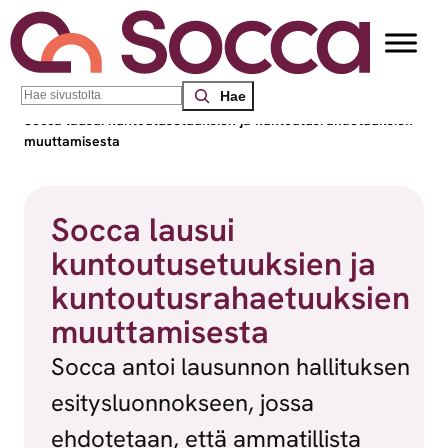
Siirry sisältöön
Search
Socca – Etelä-Suomen sosiaalialan osaamiskeskus
/
Uutiset
/
Socca lausui kuntoutusetuuksien ja kuntoutusrahaetuuksien
muuttamisesta
Socca lausui
kuntoutusetuuksien ja
kuntoutusrahaetuuksien
muuttamisesta
Socca antoi lausunnon hallituksen
esitysluonnokseen, jossa
ehdotetaan, että ammatillista