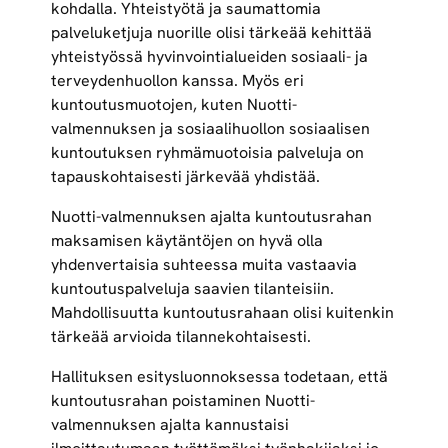
kohdalla. Yhteistyötä ja saumattomia
palveluketjuja nuorille olisi tärkeää kehittää
yhteistyössä hyvinvointialueiden sosiaali- ja
terveydenhuollon kanssa. Myös eri
kuntoutusmuotojen, kuten Nuotti-
valmennuksen ja sosiaalihuollon sosiaalisen
kuntoutuksen ryhmämuotoisia palveluja on
tapauskohtaisesti järkevää yhdistää.
Nuotti-valmennuksen ajalta kuntoutusrahan
maksamisen käytäntöjen on hyvä olla
yhdenvertaisia suhteessa muita vastaavia
kuntoutuspalveluja saavien tilanteisiin.
Mahdollisuutta kuntoutusrahaan olisi kuitenkin
tärkeää arvioida tilannekohtaisesti.
Hallituksen esitysluonnoksessa todetaan, että
kuntoutusrahan poistaminen Nuotti-
valmennuksen ajalta kannustaisi