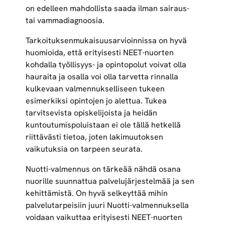
on edelleen mahdollista saada ilman sairaus-
tai vammadiagnoosia.
Tarkoituksenmukaisuusarvioinnissa on hyvä
huomioida, että erityisesti NEET-nuorten
kohdalla työllisyys- ja opintopolut voivat olla
hauraita ja osalla voi olla tarvetta rinnalla
kulkevaan valmennukselliseen tukeen
esimerkiksi opintojen jo alettua. Tukea
tarvitsevista opiskelijoista ja heidän
kuntoutumispoluistaan ei ole tällä hetkellä
riittävästi tietoa, joten lakimuutoksen
vaikutuksia on tarpeen seurata.
Nuotti-valmennus on tärkeää nähdä osana
nuorille suunnattua palvelujärjestelmää ja sen
kehittämistä. On hyvä selkeyttää mihin
palvelutarpeisiin juuri Nuotti-valmennuksella
voidaan vaikuttaa erityisesti NEET-nuorten