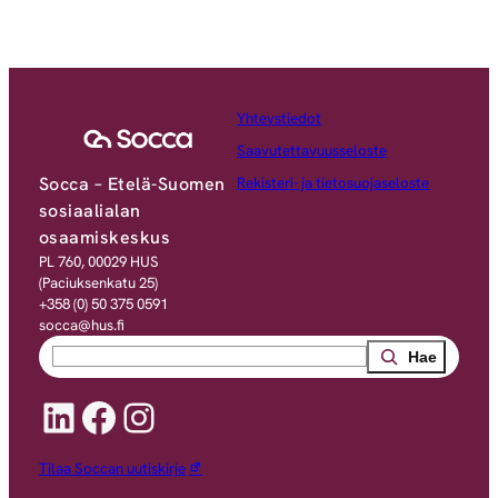
Yhteystiedot
Saavutettavuusseloste
Socca – Etelä-Suomen
Rekisteri- ja tietosuojaseloste
sosiaalialan
osaamiskeskus
PL 760, 00029 HUS
(Paciuksenkatu 25)
+358 (0) 50 375 0591
socca@hus.fi
Search
LinkedIn
Facebook
Instagram
Tilaa Soccan uutiskirje