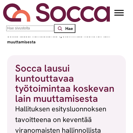
Siirry sisältöön
Search
Socca – Etelä-Suomen sosiaalialan osaamiskeskus
/
Uutiset
/
Socca lausui kuntouttavaa työtoimintaa koskevan lain
muuttamisesta
Socca lausui
kuntouttavaa
työtoimintaa koskevan
lain muuttamisesta
Hallituksen esitysluonnoksen
tavoitteena on keventää
viranomaisten hallinnollista