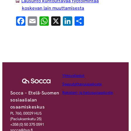
Lausunto kuntouttavaa työtoimintaa
koskevan lain muuttamisesta
Facebook
Email
WhatsApp
X
LinkedIn
Share
Yhteystiedot
Saavutettavuusseloste
Socca – Etelä-Suomen
Rekisteri- ja tietosuojaseloste
sosiaalialan
osaamiskeskus
PL 760, 00029 HUS
(Paciuksenkatu 25)
+358 (0) 50 375 0591
socca@hus.fi