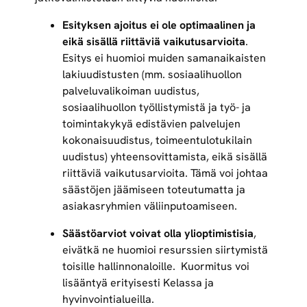
Esityksen ajoitus ei ole optimaalinen ja
eikä sisällä riittäviä vaikutusarvioita
.
Esitys ei huomioi muiden samanaikaisten
lakiuudistusten (mm. sosiaalihuollon
palveluvalikoiman uudistus,
sosiaalihuollon työllistymistä ja työ- ja
toimintakykyä edistävien palvelujen
kokonaisuudistus, toimeentulotukilain
uudistus) yhteensovittamista, eikä sisällä
riittäviä vaikutusarvioita. Tämä voi johtaa
säästöjen jäämiseen toteutumatta ja
asiakasryhmien väliinputoamiseen.
Säästöarviot voivat olla ylioptimistisia
,
eivätkä ne huomioi resurssien siirtymistä
toisille hallinnonaloille. Kuormitus voi
lisääntyä erityisesti Kelassa ja
hyvinvointialueilla.