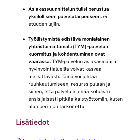
Asiakassuunnittelun tulisi perustua
yksilölliseen palvelutarpeeseen
, ei
etuuden lajiin.
Työllistymistä edistävä monialainen
yhteistoimintamalli (TYM) -palvelun
kuormitus ja kohdentuminen ovat
vaarassa.
TYM-palvelun asiakasmäärät
hyvinvointialueilla voivat kasvaa
merkittävästi. Tämä voi johtaa
ruuhkautumiseen, resurssipulaan ja
siihen, että palvelu ei enää kohdistu
ensisijaisesti pitkäaikaistyöttömiin, kuten
alun perin on tarkoitettu.
Lisätiedot