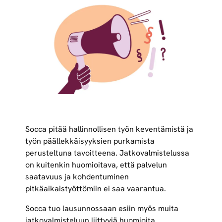
Socca pitää hallinnollisen työn keventämistä ja
työn päällekkäisyyksien purkamista
perusteltuna tavoitteena. Jatkovalmistelussa
on kuitenkin huomioitava, että palvelun
saatavuus ja kohdentuminen
pitkäaikaistyöttömiin ei saa vaarantua.
Socca tuo lausunnossaan esiin myös muita
jatkovalmisteluun liittyviä huomioita.