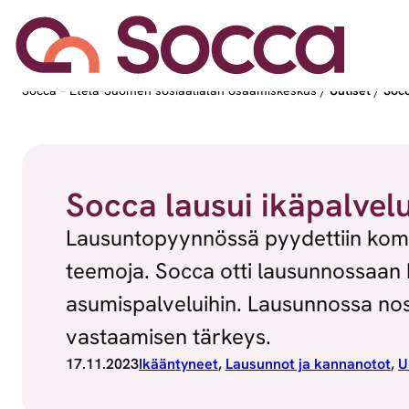
Siirry sisältöön
Socca – Etelä-Suomen sosiaalialan osaamiskeskus
/
Uutiset
/
Socc
Socca lausui ikäpalvel
Lausuntopyynnössä pyydettiin komme
teemoja. Socca otti lausunnossaan 
asumispalveluihin. Lausunnossa nost
vastaamisen tärkeys.
17.11.2023
Ikääntyneet
, 
Lausunnot ja kannanotot
, 
U