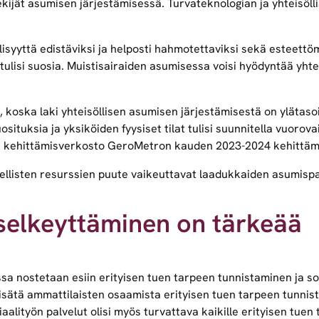
ijät asumisen järjestämisessä. Turvateknologian ja yhteisöllise
llisyyttä edistäviksi ja helposti hahmotettaviksi sekä esteettö
ulisi suosia. Muistisairaiden asumisessa voisi hyödyntää yht
, koska laki yhteisöllisen asumisen järjestämisestä on ylätasoi
osituksia ja yksiköiden fyysiset tilat tulisi suunnitella vuoro
en kehittämisverkosto GeroMetron kauden 2023-2024 kehittä
dellisten resurssien puute vaikeuttavat laadukkaiden asumispa
 selkeyttäminen on tärkeää
sa nostetaan esiin erityisen tuen tarpeen tunnistaminen ja so
sätä ammattilaisten osaamista erityisen tuen tarpeen tunnistam
aalityön palvelut olisi myös turvattava kaikille erityisen tuen