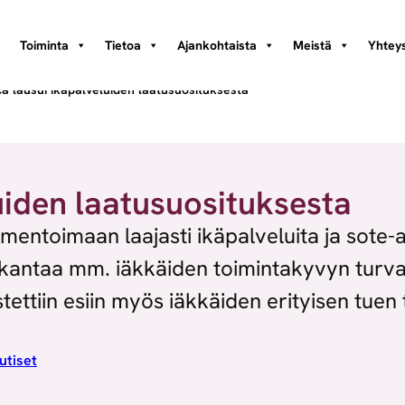
Toiminta
Tietoa
Ajankohtaista
Meistä
Yhteys
a lausui ikäpalveluiden laatusuosituksesta
uiden laatusuosituksesta
ntoimaan laajasti ikäpalveluita ja sote-a
kantaa mm. iäkkäiden toimintakyvyn turvaa
ettiin esiin myös iäkkäiden erityisen tuen 
utiset