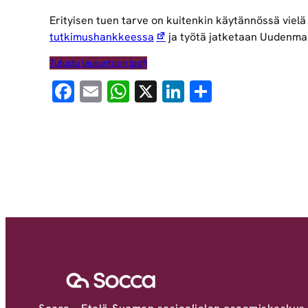
Erityisen tuen tarve on kuitenkin käytännössä vielä
tutkimushankkeessa
ja työtä jatketaan Uudenmaa
Tutustu lausuntoon (pdf)
Facebook
Email
WhatsApp
X
LinkedIn
Share