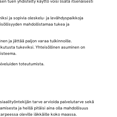
n tuen yhdistelty käyttö voisi lisätä itsenäisesti
miksi ja sopivia oleskelu- ja levähdyspaikkoja
eisöllisyyden mahdollistamaa tukea ja
nen ja jättää paljon varaa tulkinnoille.
vaikutusta tukeviksi. Yhteisöllinen asuminen on
misteema.
lveluiden toteutumista.
siaalityöntekijän tarve arvioida palvelutarve sekä
isesta ja heillä pitäisi aina olla mahdollisuus
 tarpeessa oleville iäkkäille koko maassa.