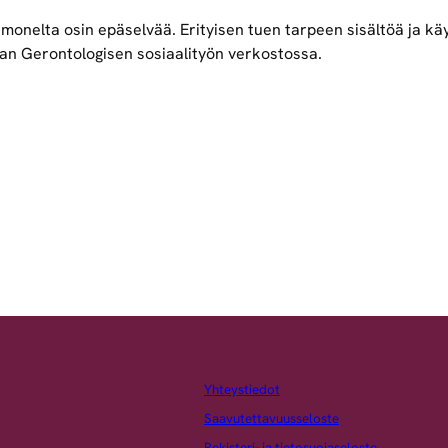
 monelta osin epäselvää. Erityisen tuen tarpeen sisältöä ja k
n Gerontologisen sosiaalityön verkostossa.
Yhteystiedot
Saavutettavuusseloste
Rekisteri- ja tietosuojaseloste