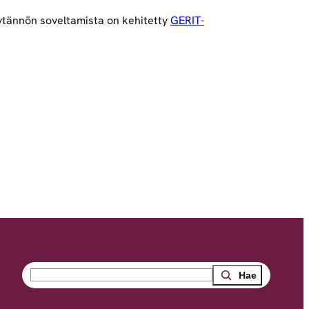
äytännön soveltamista on kehitetty
GERIT-
Search