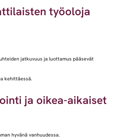
ttilaisten työoloja
ssuhteiden jatkuvuus ja luottamus pääsevät
ia kehittäessä.
nti ja oikea-aikaiset
isimman hyvänä vanhuudessa.