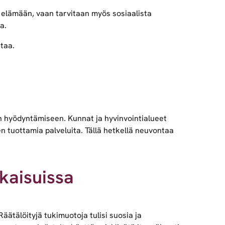
 elämään, vaan tarvitaan myös sosiaalista
a.
taa.
den hyödyntämiseen. Kunnat ja hyvinvointialueet
den tuottamia palveluita. Tällä hetkellä neuvontaa
tkaisuissa
ätälöityjä tukimuotoja tulisi suosia ja