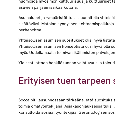
huomioida myös monikulttuurisuus ja kulttuuriset tek
asuvien pärjäämisaikaa kotona.
Asuinalueet ja -ympäristöt tulisi suunnitella yhteisö
sisältäviksi. Matalan kynnyksen kohtaamispaikkoja t
perhehoitoa.
Yhteisöllisen asumisen suositukset olisi hyvä listata
Yhteisöllisen asumisen konseptista olisi hyvä olla su
myös Uudellamaalla toimivan ikäihmisten palveluj
Yleisesti ottaen henkilökunnan vaihtuvuus ja talou
Erityisen tuen tarpeen
Socca piti lausunnossaan tärkeänä, että suosituksis
toimia omatyöntekijänä. Asiakasohjauksessa tulisi li
konsultoida sosiaalityöntekijää. Gerontologisen sosi