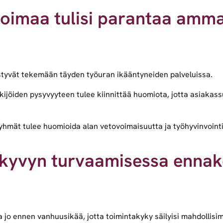
voimaa tulisi parantaa amma
 pystyvät tekemään täyden työuran ikääntyneiden palveluissa.
kijöiden pysyvyyteen tulee kiinnittää huomiota, jotta asiaka
yhmät tulee huomioida alan vetovoimaisuutta ja työhyvinvoint
kyvyn turvaamisessa ennakoi
aa jo ennen vanhuusikää, jotta toimintakyky säilyisi mahdoll