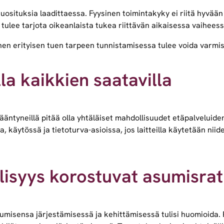
osituksia laadittaessa. Fyysinen toimintakyky ei riitä hyvään
 tulee tarjota oikeanlaista tukea riittävän aikaisessa vaiheess
en erityisen tuen tarpeen tunnistamisessa tulee voida varmis
la kaikkien saatavilla
ikääntyneillä pitää olla yhtäläiset mahdollisuudet etäpalvelui
, käytössä ja tietoturva-asioissa, jos laitteilla käytetään nii
öllisyys korostuvat asumisra
misensa järjestämisessä ja kehittämisessä tulisi huomioida. Rä