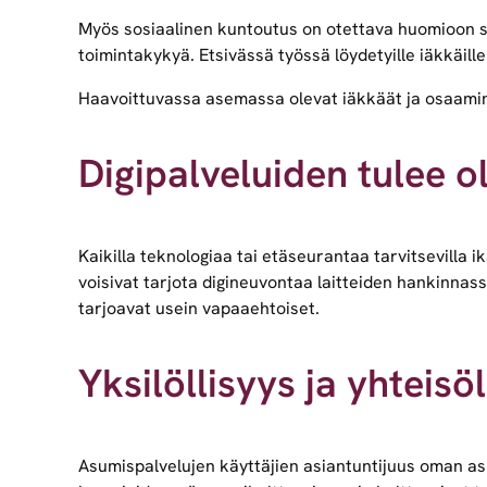
Myös sosiaalinen kuntoutus on otettava huomioon su
toimintakykyä. Etsivässä työssä löydetyille iäkkäille
Haavoittuvassa asemassa olevat iäkkäät ja osaamin
Digipalveluiden tulee ol
Kaikilla teknologiaa tai etäseurantaa tarvitsevilla 
voisivat tarjota digineuvontaa laitteiden hankinnassa
tarjoavat usein vapaaehtoiset.
Yksilöllisyys ja yhteis
Asumispalvelujen käyttäjien asiantuntijuus oman asu