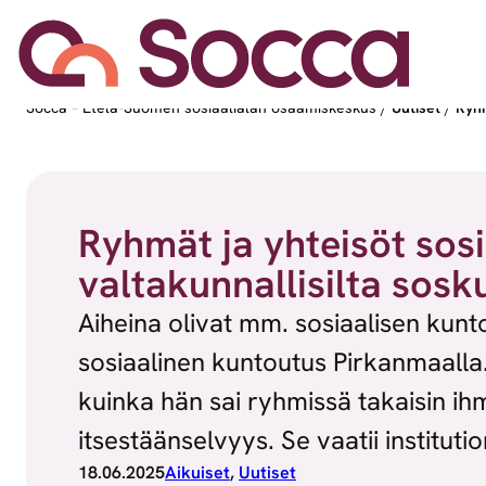
Siirry sisältöön
Socca – Etelä-Suomen sosiaalialan osaamiskeskus
/
Uutiset
/
Ryhm
Ryhmät ja yhteisöt sosi
valtakunnallisilta sosk
Aiheina olivat mm. sosiaalisen kunto
sosiaalinen kuntoutus Pirkanmaalla.
kuinka hän sai ryhmissä takaisin ih
itsestäänselvyys. Se vaatii instituti
18.06.2025
Aikuiset
, 
Uutiset