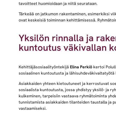
tavoitteet huomioidaan ja niitä seurataan.
Tärkeää on jatkumon rakentaminen, esimerkiksi viikk
ovat keskeisiä toiminnan kehittämisessä. Ryhmätoi
Yksilön rinnalla ja rake
kuntoutus väkivallan k
Kehittäjäsosiaalityöntekijä
Elina Perkiö
kertoi Polul
sosiaalinen kuntoutusta ja lähisuhdeväkivaltatyötä
Asiakkaiden yhteen kietoutuneet ja kerrostuvat sos
sosiaalista kuntoutusta, jossa yhdistyy yksilö- ja 
kulkeminen, tarpeisiin vastaava ryhmätoiminta yhd
tunnistamista asiakkaiden tilanteiden taustalla ja 
vastaamiseksi.