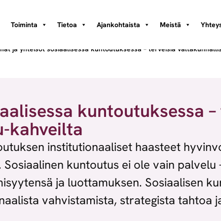
Toiminta
Tietoa
Ajankohtaista
Meistä
Yhteys
ät ja yhteisöt sosiaalisessa kuntoutuksessa – terveisiä valtakunnallis
aalisessa kuntoutuksessa – 
u-kahveilta
utuksen institutionaaliset haasteet hyvinvoi
 Sosiaalinen kuntoutus ei ole vain palvelu 
misyytensä ja luottamuksen. Sosiaalisen ku
onaalista vahvistamista, strategista tahtoa 