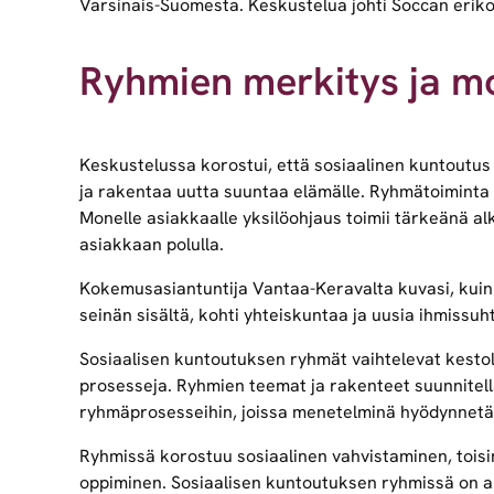
Varsinais-Suomesta. Keskustelua johti Soccan eriko
Ryhmien merkitys ja m
Keskustelussa korostui, että sosiaalinen kuntoutus e
ja rakentaa uutta suuntaa elämälle. Ryhmätoiminta on
Monelle asiakkaalle yksilöohjaus toimii tärkeänä al
asiakkaan polulla.
Kokemusasiantuntija Vantaa-Keravalta kuvasi, kuink
seinän sisältä, kohti yhteiskuntaa ja uusia ihmissuht
Sosiaalisen kuntoutuksen ryhmät vaihtelevat kestol
prosesseja. Ryhmien teemat ja rakenteet suunnitella
ryhmäprosesseihin, joissa menetelminä hyödynnetään
Ryhmissä korostuu sosiaalinen vahvistaminen, toisi
oppiminen. Sosiaalisen kuntoutuksen ryhmissä on ai