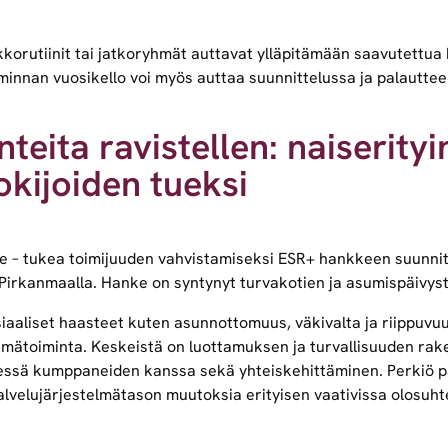
orutiinit tai jatkoryhmät auttavat ylläpitämään saavutettua h
minnan vuosikello voi myös auttaa suunnittelussa ja palautte
nteita ravistellen: naiserity
okijoiden tueksi
le – tukea toimijuuden vahvistamiseksi ESR+ hankkeen suunnite
 Pirkanmaalla. Hanke on syntynyt turvakotien ja asumispäivyst
iaaliset haasteet kuten asunnottomuus, väkivalta ja riippuvu
ryhmätoiminta. Keskeistä on luottamuksen ja turvallisuuden ra
essä kumppaneiden kanssa sekä yhteiskehittäminen. Perkiö pai
palvelujärjestelmätason muutoksia erityisen vaativissa olosuht