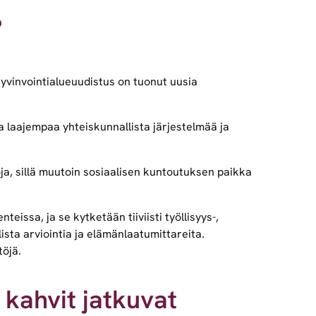
?
 hyvinvointialueuudistus on tuonut uusia
sa laajempaa yhteiskunnallista järjestelmää ja
oja, sillä muutoin sosiaalisen kuntoutuksen paikka
eissa, ja se kytketään tiiviisti työllisyys-,
ista arviointia ja elämänlaatumittareita.
töjä.
 kahvit jatkuvat