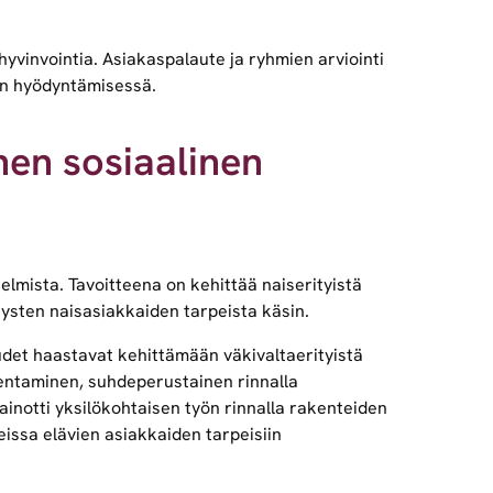
yvinvointia. Asiakaspalaute ja ryhmien arviointi
en hyödyntämisessä.
inen sosiaalinen
lmista. Tavoitteena on kehittää naiserityistä
ysten naisasiakkaiden tarpeista käsin.
udet haastavat kehittämään väkivaltaerityistä
kentaminen, suhdeperustainen rinnalla
notti yksilökohtaisen työn rinnalla rakenteiden
eissa elävien asiakkaiden tarpeisiin