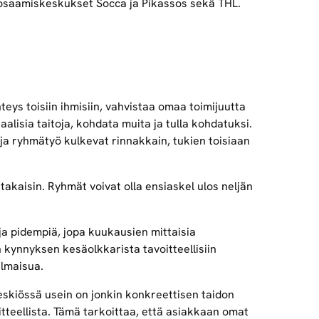
an osaamiskeskukset Socca ja Pikassos sekä THL.
eys toisiin ihmisiin, vahvistaa omaa toimijuutta
alisia taitoja, kohdata muita ja tulla kohdatuksi.
ja ryhmätyö kulkevat rinnakkain, tukien toisiaan
kaisin. Ryhmät voivat olla ensiaskel ulos neljän
ja pidempiä, jopa kuukausien mittaisia
 kynnyksen kesäolkkarista tavoitteellisiin
ilmaisua.
eskiössä usein on jonkin konkreettisen taidon
tteellista. Tämä tarkoittaa, että asiakkaan omat