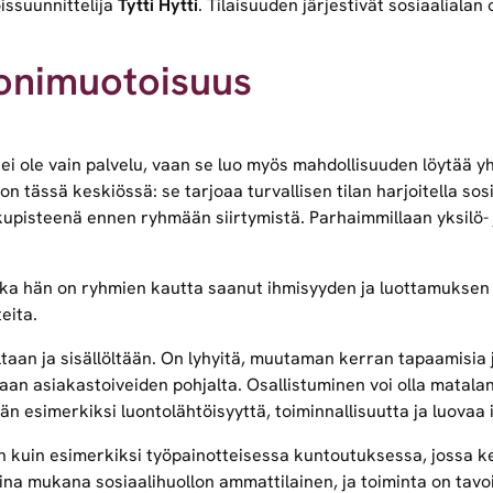
issuunnittelija
Tytti Hytti
. Tilaisuuden järjestivät sosiaalial
onimuotoisuus
i ole vain palvelu, vaan se luo myös mahdollisuuden löytää yht
 tässä keskiössä: se tarjoaa turvallisen tilan harjoitella sosia
kupisteenä ennen ryhmään siirtymistä. Parhaimmillaan yksilö- 
a hän on ryhmien kautta saanut ihmisyyden ja luottamuksen ta
eita.
taan ja sisällöltään. On lyhyitä, muutaman kerran tapaamisia 
an asiakastoiveiden pohjalta. Osallistuminen voi olla matalan
 esimerkiksi luontolähtöisyyttä, toiminnallisuutta ja luovaa 
n kuin esimerkiksi työpainotteisessa kuntoutuksessa, jossa k
na mukana sosiaalihuollon ammattilainen, ja toiminta on tavoi