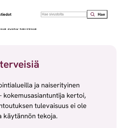
Search
tiedot
ilta sosku-kahveilta
terveisiä
ntialueilla ja naiserityinen
– kokemusasiantuntija kertoi,
ntoutuksen tulevaisuus ei ole
ja käytännön tekoja.