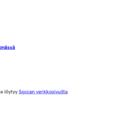
elmässä
oa löytyy
Soccan verkkosivuilta