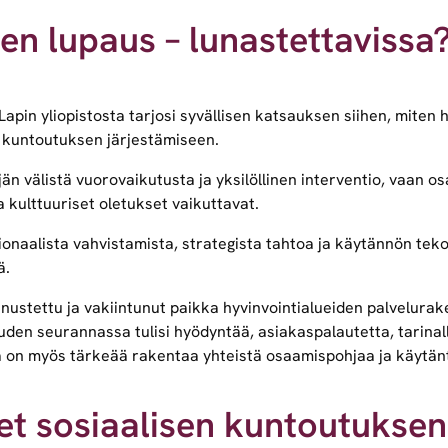
en lupaus – lunastettavissa
Lapin yliopistosta tarjosi syvällisen katsauksen siihen, miten
n kuntoutuksen järjestämiseen.
jän välistä vuorovaikutusta ja yksilöllinen interventio, vaan o
a kulttuuriset oletukset vaikuttavat.
tionaalista vahvistamista, strategista tahtoa ja käytännön tek
ä.
ustettu ja vakiintunut paikka hyvinvointialueiden palvelurakent
uden seurannassa tulisi hyödyntää, asiakaspalautetta, tarinall
a on myös tärkeää rakentaa yhteistä osaamispohjaa ja käytän
et sosiaalisen kuntoutuksen