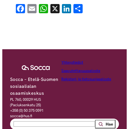
Facebook
Email
WhatsApp
X
LinkedIn
Share
Yhteystiedot
Saavutettavuusseloste
Socca – Etelä-Suomen
Rekisteri- ja tietosuojaseloste
sosiaalialan
osaamiskeskus
PL 760, 00029 HUS
(Paciuksenkatu 25)
+358 (0) 50 375 0591
socca@hus.fi
Search