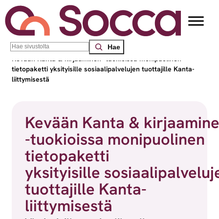
Siirry sisältöön
Search
Socca – Etelä-Suomen sosiaalialan osaamiskeskus
/
Uutiset
/
Kevään Kanta & kirjaaminen -tuokioissa monipuolinen
tietopaketti yksityisille sosiaalipalvelujen tuottajille Kanta-
liittymisestä
Kevään Kanta & kirjaamin
-tuokioissa monipuolinen
tietopaketti
yksityisille sosiaalipalveluj
tuottajille Kanta-
liittymisestä