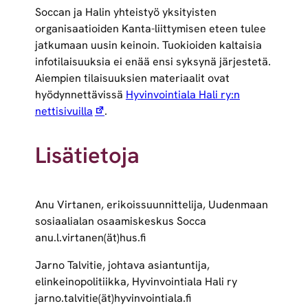
Soccan ja Halin yhteistyö yksityisten
organisaatioiden Kanta-liittymisen eteen tulee
jatkumaan uusin keinoin. Tuokioiden kaltaisia
infotilaisuuksia ei enää ensi syksynä järjestetä.
Aiempien tilaisuuksien materiaalit ovat
hyödynnettävissä
Hyvinvointiala Hali ry:n
nettisivuilla
.
Lisätietoja
Anu Virtanen, erikoissuunnittelija, Uudenmaan
sosiaalialan osaamiskeskus Socca
anu.l.virtanen(ät)hus.fi
Jarno Talvitie, johtava asiantuntija,
elinkeinopolitiikka, Hyvinvointiala Hali ry
jarno.talvitie(ät)hyvinvointiala.fi