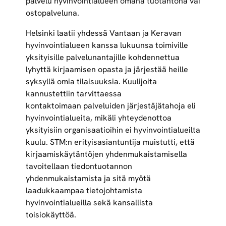
palvelu hyvinvointialueen omana tuotantona vai
ostopalveluna.
Helsinki laatii yhdessä Vantaan ja Keravan
hyvinvointialueen kanssa lukuunsa toimiville
yksityisille palvelunantajille kohdennettua
lyhyttä kirjaamisen opasta ja järjestää heille
syksyllä omia tilaisuuksia. Kuulijoita
kannustettiin tarvittaessa
kontaktoimaan palveluiden järjestäjätahoja eli
hyvinvointialueita, mikäli yhteydenottoa
yksityisiin organisaatioihin ei hyvinvointialueilta
kuulu. STM:n erityisasiantuntija muistutti, että
kirjaamiskäytäntöjen yhdenmukaistamisella
tavoitellaan tiedontuotannon
yhdenmukaistamista ja sitä myötä
laadukkaampaa tietojohtamista
hyvinvointialueilla sekä kansallista
toisiokäyttöä.