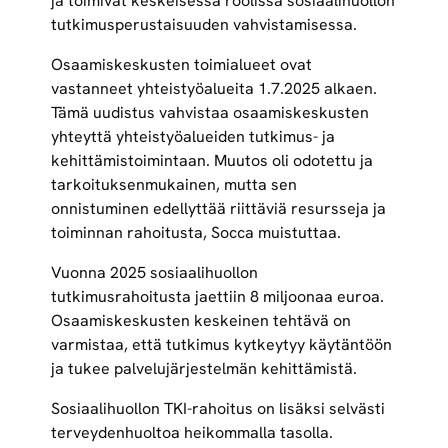
ja toimivat keskeisessä roolissa sosiaalihuollon
tutkimusperustaisuuden vahvistamisessa.
Osaamiskeskusten toimialueet ovat
vastanneet yhteistyöalueita 1.7.2025 alkaen.
Tämä uudistus vahvistaa osaamiskeskusten
yhteyttä yhteistyöalueiden tutkimus- ja
kehittämistoimintaan. Muutos oli odotettu ja
tarkoituksenmukainen, mutta sen
onnistuminen edellyttää riittäviä resursseja ja
toiminnan rahoitusta, Socca muistuttaa.
Vuonna 2025 sosiaalihuollon
tutkimusrahoitusta jaettiin 8 miljoonaa euroa.
Osaamiskeskusten keskeinen tehtävä on
varmistaa, että tutkimus kytkeytyy käytäntöön
ja tukee palvelujärjestelmän kehittämistä.
Sosiaalihuollon TKI-rahoitus on lisäksi selvästi
terveydenhuoltoa heikommalla tasolla.