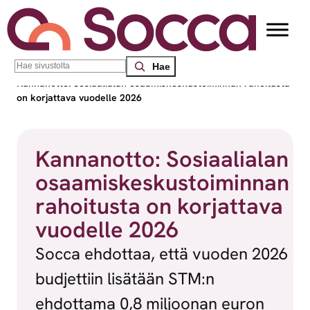
Siirry sisältöön
Search
Socca – Etelä-Suomen sosiaalialan osaamiskeskus
/
Uutiset
/
Kannanotto: Sosiaalialan osaamiskeskustoiminnan rahoitusta
on korjattava vuodelle 2026
Kannanotto: Sosiaalialan
osaamiskeskustoiminnan
rahoitusta on korjattava
vuodelle 2026
Socca ehdottaa, että vuoden 2026
budjettiin lisätään STM:n
ehdottama 0,8 miljoonan euron