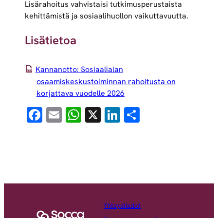
Lisärahoitus vahvistaisi tutkimusperustaista
kehittämistä ja sosiaalihuollon vaikuttavuutta.
Lisätietoa
Kannanotto: Sosiaalialan
osaamiskeskustoiminnan rahoitusta on
korjattava vuodelle 2026
Facebook
Email
WhatsApp
X
LinkedIn
Share
Yhteystiedot