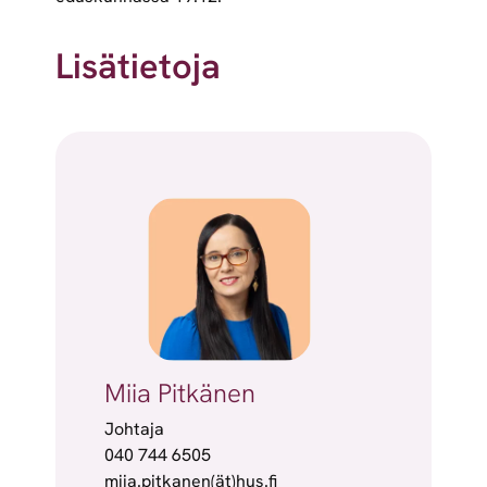
Lisätietoja
Miia Pitkänen
Johtaja
040 744 6505
miia.pitkanen(ät)hus.fi