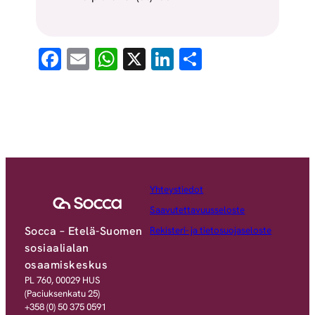
Facebook
Email
WhatsApp
X
LinkedIn
Share
Yhteystiedot
Saavutettavuusseloste
Socca – Etelä-Suomen
Rekisteri- ja tietosuojaseloste
sosiaalialan
osaamiskeskus
PL 760, 00029 HUS
(Paciuksenkatu 25)
+358 (0) 50 375 0591