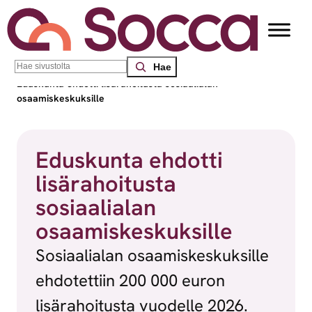
Siirry sisältöön
Search
Socca – Etelä-Suomen sosiaalialan osaamiskeskus
/
Uutiset
/
Eduskunta ehdotti lisärahoitusta sosiaalialan
osaamiskeskuksille
Eduskunta ehdotti
lisärahoitusta
sosiaalialan
osaamiskeskuksille
Sosiaalialan osaamiskeskuksille
ehdotettiin 200 000 euron
lisärahoitusta vuodelle 2026.