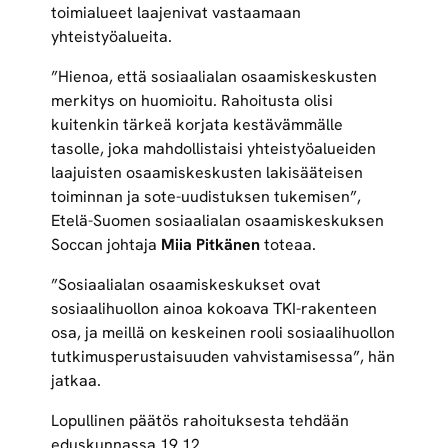
toimialueet laajenivat vastaamaan
yhteistyöalueita.
”Hienoa, että sosiaalialan osaamiskeskusten
merkitys on huomioitu. Rahoitusta olisi
kuitenkin tärkeä korjata kestävämmälle
tasolle, joka mahdollistaisi yhteistyöalueiden
laajuisten osaamiskeskusten lakisääteisen
toiminnan ja sote-uudistuksen tukemisen”,
Etelä-Suomen sosiaalialan osaamiskeskuksen
Soccan johtaja
Miia Pitkänen
toteaa.
”Sosiaalialan osaamiskeskukset ovat
sosiaalihuollon ainoa kokoava TKI-rakenteen
osa, ja meillä on keskeinen rooli sosiaalihuollon
tutkimusperustaisuuden vahvistamisessa”, hän
jatkaa.
Lopullinen päätös rahoituksesta tehdään
eduskunnassa 19.12.