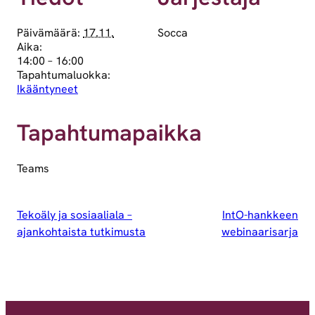
Päivämäärä:
17.11.
Socca
Aika:
14:00 – 16:00
Tapahtumaluokka:
Ikääntyneet
Tapahtumapaikka
Teams
Tekoäly ja sosiaaliala –
IntO-hankkeen
ajankohtaista tutkimusta
webinaarisarja