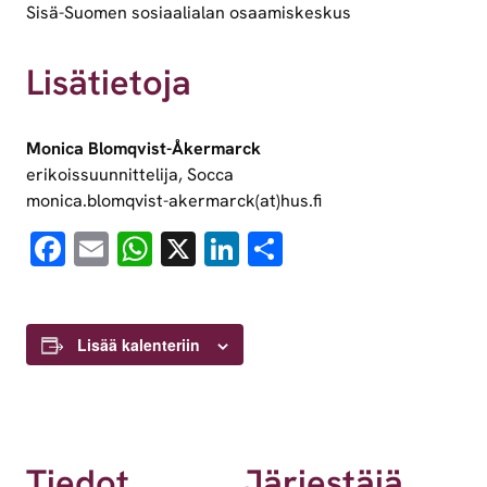
Sisä-Suomen sosiaalialan osaamiskeskus
Lisätietoja
Monica Blomqvist-Åkermarck
erikoissuunnittelija, Socca
monica.blomqvist-akermarck(at)hus.fi
Facebook
Email
WhatsApp
X
LinkedIn
Share
Lisää kalenteriin
Tiedot
Järjestäjä