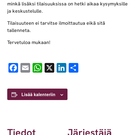
minkä lisäksi tilaisuuksissa on hetki aikaa kysymyksille
ja keskustelulle.
Tilaisuuteen ei tarvitse ilmoittautua eikä sitä
tallenneta.
Tervetuloa mukaan!
Facebook
Email
WhatsApp
X
LinkedIn
Share
Lisää kalenteriin
Tiedot
Järjestäjä