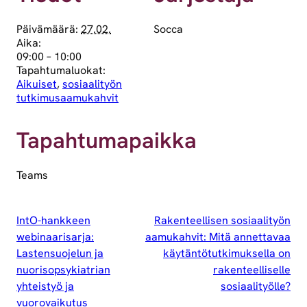
Päivämäärä:
27.02.
Socca
Aika:
09:00 – 10:00
Tapahtumaluokat:
Aikuiset
,
sosiaalityön
tutkimusaamukahvit
Tapahtumapaikka
Teams
IntO-hankkeen
Rakenteellisen sosiaalityön
webinaarisarja:
aamukahvit: Mitä annettavaa
Lastensuojelun ja
käytäntötutkimuksella on
nuorisopsykiatrian
rakenteelliselle
yhteistyö ja
sosiaalityölle?
vuorovaikutus