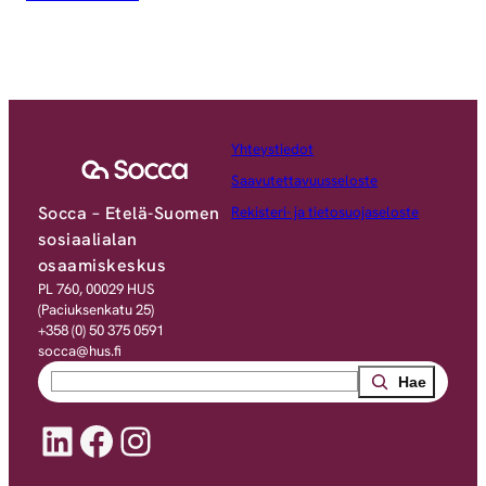
Yhteystiedot
Saavutettavuusseloste
Socca – Etelä-Suomen
Rekisteri- ja tietosuojaseloste
sosiaalialan
osaamiskeskus
PL 760, 00029 HUS
(Paciuksenkatu 25)
+358 (0) 50 375 0591
socca@hus.fi
Search
LinkedIn
Facebook
Instagram