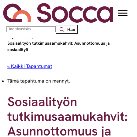
Search
Socca – Etelä-Suomen sosiaalialan osaamiskeskus
/
Tapahtumat
/
Sosiaalityön tutkimusaamukahvit: Asunnottomuus ja
sosiaalityö
« Kaikki Tapahtumat
Tämä tapahtuma on mennyt.
Sosiaalityön
tutkimusaamukahvit:
Asunnottomuus ja