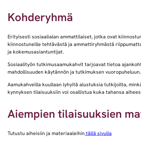
Kohderyhmä
Erityisesti sosiaalialan ammattilaiset, jotka ovat kiinnos
kiinnostuneille tehtävästä ja ammattiryhmästä riippumatta.
ja kokemusasiantuntijat.
Sosiaalityön tutkimusaamukahvit tarjoavat tietoa ajankohta
mahdollisuuden käytännön ja tutkimuksen vuoropuheluun.
Aamukahveilla kuullaan lyhyitä alustuksia tutkijoilta, mink
kynnyksen tilaisuuksiin voi osallistua kuka tahansa aihees
Aiempien tilaisuuksien mat
Tutustu aiheisiin ja materiaaleihin
tällä sivulla