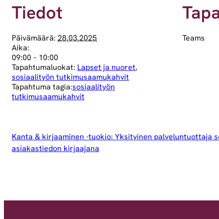
Tiedot
Tap
Päivämäärä:
28.03.2025
Teams
Aika:
09:00 – 10:00
Tapahtumaluokat:
Lapset ja nuoret
,
sosiaalityön tutkimusaamukahvit
Tapahtuma tagia:
sosiaalityön
tutkimusaamukahvit
Kanta & kirjaaminen -tuokio: Yksityinen palveluntuottaja s
asiakastiedon kirjaajana