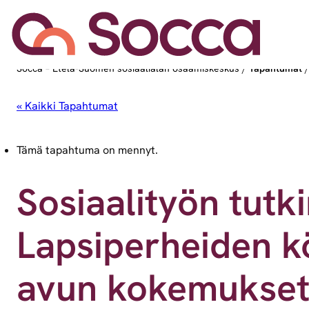
Socca – Etelä-Suomen sosiaalialan osaamiskeskus
/
Tapahtumat
« Kaikki Tapahtumat
Tämä tapahtuma on mennyt.
Sosiaalityön tut
Lapsiperheiden kö
avun kokemukse