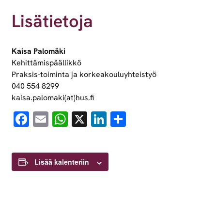
Lisätietoja
Kaisa Palomäki
Kehittämispäällikkö
Praksis-toiminta ja korkeakouluyhteistyö
040 554 8299
kaisa.palomaki(at)hus.fi
Facebook
Email
WhatsApp
X
LinkedIn
Share
Lisää kalenteriin