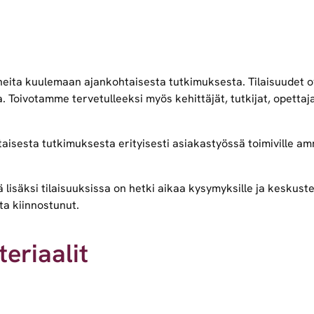
tuneita kuulemaan ajankohtaisesta tutkimuksesta. Tilaisuudet o
 Toivotamme tervetulleeksi myös kehittäjät, tutkijat, opettajat
isesta tutkimuksesta erityisesti asiakastyössä toimiville amm
ä lisäksi tilaisuuksissa on hetki aikaa kysymyksille ja keskuste
ta kiinnostunut.
eriaalit