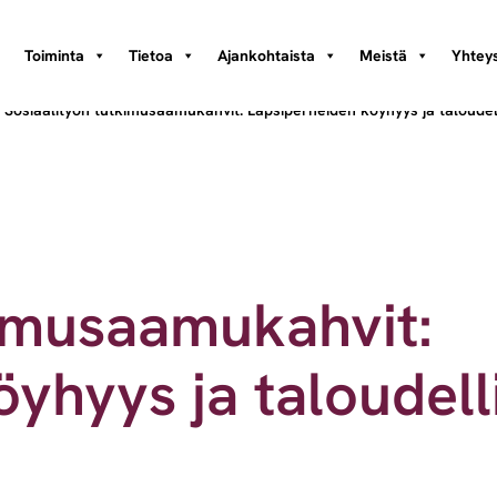
Toiminta
Tietoa
Ajankohtaista
Meistä
Yhteys
/
Sosiaalityön tutkimusaamukahvit: Lapsiperheiden köyhyys ja taloud
kimusaamukahvit:
yhyys ja taloudell
t