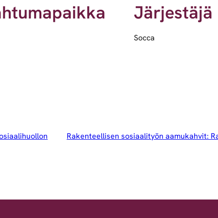
ahtumapaikka
Järjestäjä
Socca
osiaalihuollon
Rakenteellisen sosiaalityön aamukahvit: Ra