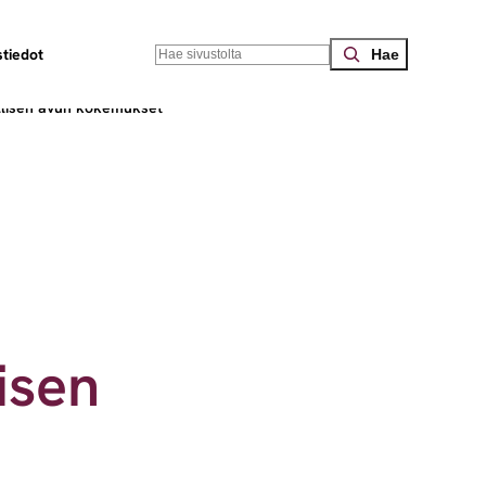
Search
tiedot
ellisen avun kokemukset
isen