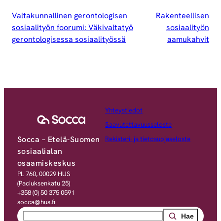
Valtakunnallinen gerontologisen
Rakenteellisen
sosiaalityön foorumi: Väkivaltatyö
sosiaalityön
gerontologisessa sosiaalityössä
aamukahvit
Yhteystiedot
Saavutettavuusseloste
Socca – Etelä-Suomen
Rekisteri- ja tietosuojaseloste
sosiaalialan
osaamiskeskus
PL 760, 00029 HUS
(Paciuksenkatu 25)
+358 (0) 50 375 0591
socca@hus.fi
Search