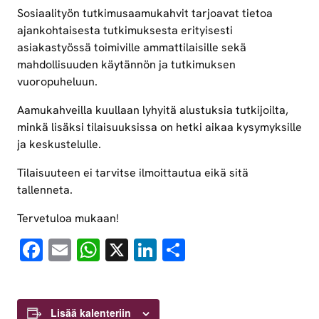
Sosiaalityön tutkimusaamukahvit tarjoavat tietoa
ajankohtaisesta tutkimuksesta erityisesti
asiakastyössä toimiville ammattilaisille sekä
mahdollisuuden käytännön ja tutkimuksen
vuoropuheluun.
Aamukahveilla kuullaan lyhyitä alustuksia tutkijoilta,
minkä lisäksi tilaisuuksissa on hetki aikaa kysymyksille
ja keskustelulle.
Tilaisuuteen ei tarvitse ilmoittautua eikä sitä
tallenneta.
Tervetuloa mukaan!
Facebook
Email
WhatsApp
X
LinkedIn
Share
Lisää kalenteriin