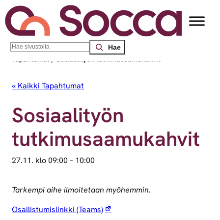
Search
Socca – Etelä-Suomen sosiaalialan osaamiskeskus
/
Tapahtumat
/
Sosiaalityön tutkimusaamukahvit
« Kaikki Tapahtumat
Sosiaalityön
tutkimusaamukahvit
27.11. klo 09:00
–
10:00
Tarkempi aihe ilmoitetaan myöhemmin.
Osallistumislinkki (Teams)