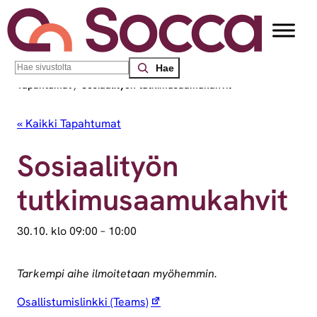
Search
Socca – Etelä-Suomen sosiaalialan osaamiskeskus
/
Tapahtumat
/
Sosiaalityön tutkimusaamukahvit
« Kaikki Tapahtumat
Sosiaalityön
tutkimusaamukahvit
30.10. klo 09:00
–
10:00
Tarkempi aihe ilmoitetaan myöhemmin.
Osallistumislinkki (Teams)