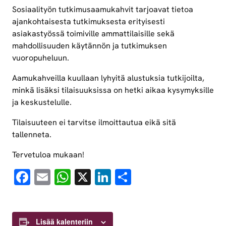
Sosiaalityön tutkimusaamukahvit tarjoavat tietoa
ajankohtaisesta tutkimuksesta erityisesti
asiakastyössä toimiville ammattilaisille sekä
mahdollisuuden käytännön ja tutkimuksen
vuoropuheluun.
Aamukahveilla kuullaan lyhyitä alustuksia tutkijoilta,
minkä lisäksi tilaisuuksissa on hetki aikaa kysymyksille
ja keskustelulle.
Tilaisuuteen ei tarvitse ilmoittautua eikä sitä
tallenneta.
Tervetuloa mukaan!
Facebook
Email
WhatsApp
X
LinkedIn
Share
Lisää kalenteriin