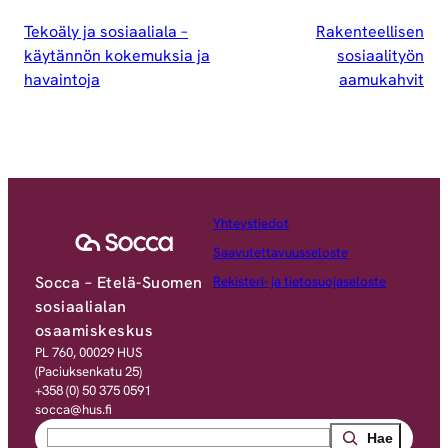
Tekoäly ja sosiaaliala –
Rakenteellisen
käytännön kokemuksia ja
sosiaalityön
havaintoja
aamukahvit
Yhteystiedot
Saavutettavuusseloste
Socca – Etelä-Suomen
Rekisteri- ja tietosuojaseloste
sosiaalialan
osaamiskeskus
PL 760, 00029 HUS
(Paciuksenkatu 25)
+358 (0) 50 375 0591
socca@hus.fi
Search