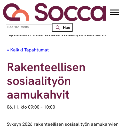
Search
Socca – Etelä-Suomen sosiaalialan osaamiskeskus
/
Tapahtumat
/
Rakenteellisen sosiaalityön aamukahvit
« Kaikki Tapahtumat
Rakenteellisen
sosiaalityön
aamukahvit
06.11. klo 09:00
–
10:00
Syksyn 2026 rakenteellisen sosiaalityön aamukahvien