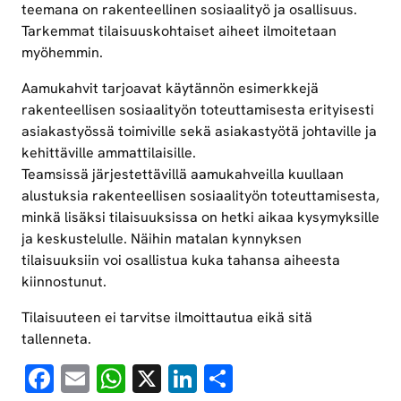
teemana on rakenteellinen sosiaalityö ja osallisuus.
Tarkemmat tilaisuuskohtaiset aiheet ilmoitetaan
myöhemmin.
Aamukahvit tarjoavat käytännön esimerkkejä
rakenteellisen sosiaalityön toteuttamisesta erityisesti
asiakastyössä toimiville sekä asiakastyötä johtaville ja
kehittäville ammattilaisille.
Teamsissä järjestettävillä aamukahveilla kuullaan
alustuksia rakenteellisen sosiaalityön toteuttamisesta,
minkä lisäksi tilaisuuksissa on hetki aikaa kysymyksille
ja keskustelulle. Näihin matalan kynnyksen
tilaisuuksiin voi osallistua kuka tahansa aiheesta
kiinnostunut.
Tilaisuuteen ei tarvitse ilmoittautua eikä sitä
tallenneta.
Facebook
Email
WhatsApp
X
LinkedIn
Share