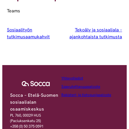
Teams
Sosiaalityön
Tekoäly ja sosiaaliala –
tutkimusaamukahvit
ajankohtaista tutkimusta
Yhteystiedot
Saavutettavuusseloste
Socca – Etelä-Suomen
Rekisteri- ja tietosuojaseloste
sosiaalialan
osaamiskeskus
PL 760, 00029 HUS
(Paciuksenkatu 25)
+358 (0) 50 375 0591