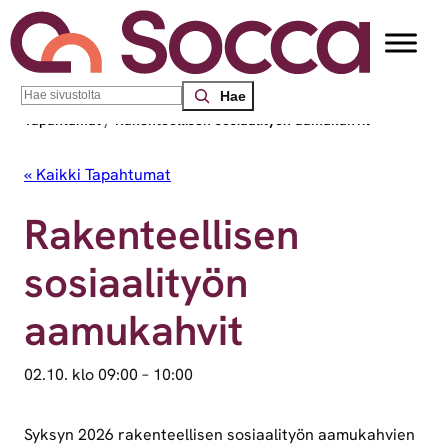
Search
Socca – Etelä-Suomen sosiaalialan osaamiskeskus
/
Tapahtumat
/
Rakenteellisen sosiaalityön aamukahvit
« Kaikki Tapahtumat
Rakenteellisen
sosiaalityön
aamukahvit
02.10. klo 09:00
–
10:00
Syksyn 2026 rakenteellisen sosiaalityön aamukahvien