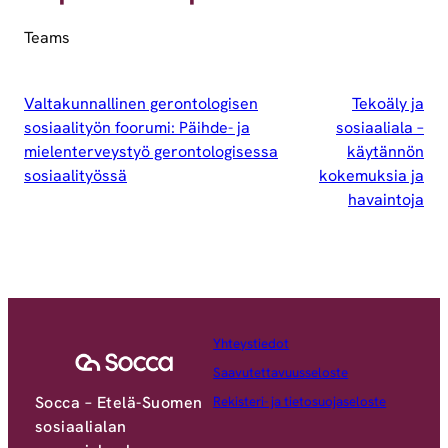
Teams
Valtakunnallinen gerontologisen
Tekoäly ja
sosiaalityön foorumi: Päihde- ja
sosiaaliala –
mielenterveystyö gerontologisessa
käytännön
sosiaalityössä
kokemuksia ja
havaintoja
Yhteystiedot
Saavutettavuusseloste
Socca – Etelä-Suomen
Rekisteri- ja tietosuojaseloste
sosiaalialan