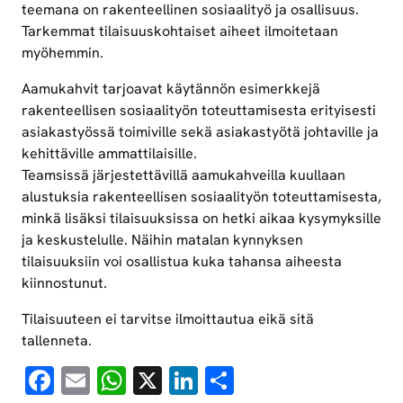
teemana on rakenteellinen sosiaalityö ja osallisuus.
Tarkemmat tilaisuuskohtaiset aiheet ilmoitetaan
myöhemmin.
Aamukahvit tarjoavat käytännön esimerkkejä
rakenteellisen sosiaalityön toteuttamisesta erityisesti
asiakastyössä toimiville sekä asiakastyötä johtaville ja
kehittäville ammattilaisille.
Teamsissä järjestettävillä aamukahveilla kuullaan
alustuksia rakenteellisen sosiaalityön toteuttamisesta,
minkä lisäksi tilaisuuksissa on hetki aikaa kysymyksille
ja keskustelulle. Näihin matalan kynnyksen
tilaisuuksiin voi osallistua kuka tahansa aiheesta
kiinnostunut.
Tilaisuuteen ei tarvitse ilmoittautua eikä sitä
tallenneta.
Facebook
Email
WhatsApp
X
LinkedIn
Share