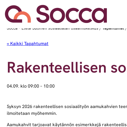
Socca – Etelä-Suomen sosiaalialan osaamiskeskus
/
Tapahtumat
« Kaikki Tapahtumat
Rakenteellisen s
04.09. klo 09:00
–
10:00
Syksyn 2026 rakenteellisen sosiaalityön aamukahvien teema
ilmoitetaan myöhemmin.
Aamukahvit tarjoavat käytännön esimerkkejä rakenteellisen