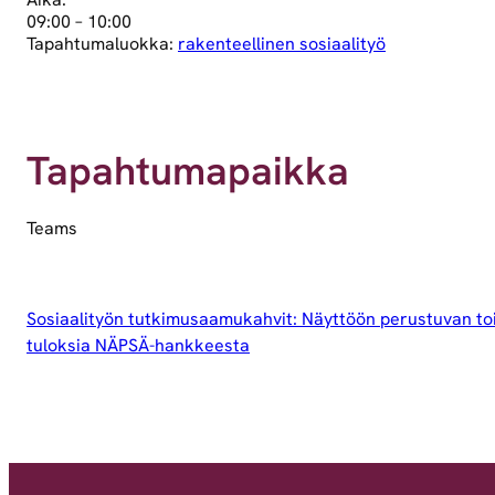
09:00 – 10:00
Tapahtumaluokka:
rakenteellinen sosiaalityö
Tapahtumapaikka
Teams
Sosiaalityön tutkimusaamukahvit: Näyttöön perustuvan to
tuloksia NÄPSÄ-hankkeesta