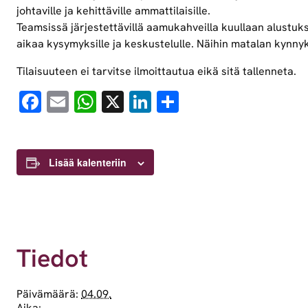
johtaville ja kehittäville ammattilaisille.
Teamsissä järjestettävillä aamukahveilla kuullaan alustuks
aikaa kysymyksille ja keskustelulle. Näihin matalan kynnyk
Tilaisuuteen ei tarvitse ilmoittautua eikä sitä tallenneta.
Facebook
Email
WhatsApp
X
LinkedIn
Share
Lisää kalenteriin
Tiedot
Päivämäärä:
04.09.
Aika: