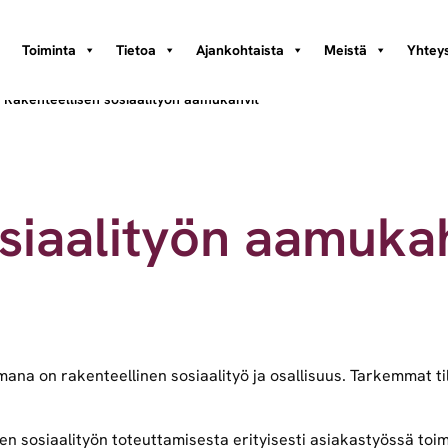
Toiminta
Tietoa
Ajankohtaista
Meistä
Yhteys
/
Rakenteellisen sosiaalityön aamukahvit
osiaalityön aamuka
na on rakenteellinen sosiaalityö ja osallisuus. Tarkemmat ti
 sosiaalityön toteuttamisesta erityisesti asiakastyössä toim