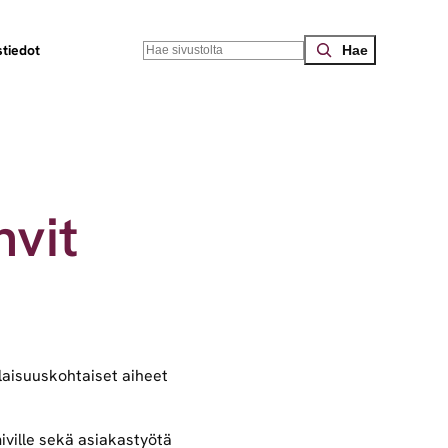
Search
tiedot
hvit
laisuuskohtaiset aiheet
iville sekä asiakastyötä