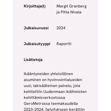
Kirjoittaja(t)
Margit Granberg
ja Pihla Nivala
Julkaisuvuosi
2024
Julkaisutyyppi
Raportti
Lisätietoja
Ikääntyneiden yhteisöllinen
asuminen on hyvinvointialueiden
uusi, lakisääteinen palvelu, jota
kehitettiin Uudenmaan ikäihmisten
kehittämisverkostossa
GeroMetrossa teemakaudella
2023–2024. Selvitykseen kerättiin