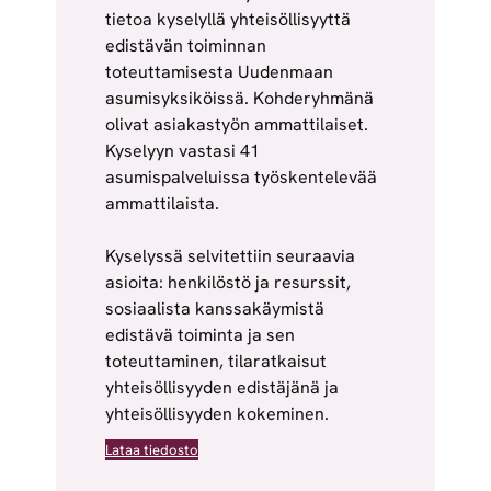
tietoa kyselyllä yhteisöllisyyttä
edistävän toiminnan
toteuttamisesta Uudenmaan
asumisyksiköissä. Kohderyhmänä
olivat asiakastyön ammattilaiset.
Kyselyyn vastasi 41
asumispalveluissa työskentelevää
ammattilaista.
Kyselyssä selvitettiin seuraavia
asioita: henkilöstö ja resurssit,
sosiaalista kanssakäymistä
edistävä toiminta ja sen
toteuttaminen, tilaratkaisut
yhteisöllisyyden edistäjänä ja
yhteisöllisyyden kokeminen.
Lataa tiedosto