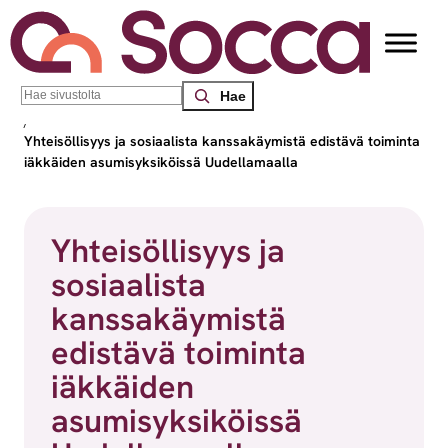
Siirry sisältöön
Search
Socca – Etelä-Suomen sosiaalialan osaamiskeskus
/
Julkaisut
/
Yhteisöllisyys ja sosiaalista kanssakäymistä edistävä toiminta
iäkkäiden asumisyksiköissä Uudellamaalla
Yhteisöllisyys ja
sosiaalista
kanssakäymistä
edistävä toiminta
iäkkäiden
asumisyksiköissä