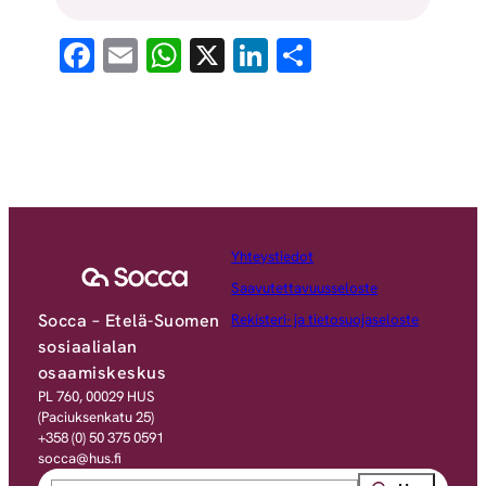
Facebook
Email
WhatsApp
X
LinkedIn
Share
Yhteystiedot
Saavutettavuusseloste
Socca – Etelä-Suomen
Rekisteri- ja tietosuojaseloste
sosiaalialan
osaamiskeskus
PL 760, 00029 HUS
(Paciuksenkatu 25)
+358 (0) 50 375 0591
socca@hus.fi
Search