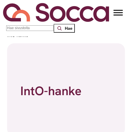
Search
Socca – Etelä-Suomen sosiaalialan osaamiskeskus
/
IntO-hanke
IntO-hanke