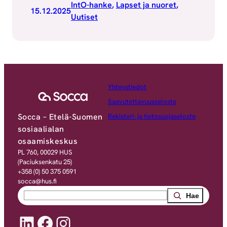
IntO-hanke
, 
Lapset ja nuoret
, 
15.12.2025
Uutiset
Yhteystiedot
Saavutettavuusseloste
Socca – Etelä-Suomen
Rekisteri- ja tietosuojaseloste
sosiaalialan
osaamiskeskus
PL 760, 00029 HUS
(Paciuksenkatu 25)
+358 (0) 50 375 0591
socca@hus.fi
Search
LinkedIn
Facebook
Instagram