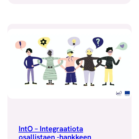
IntO – Integraatiota
osallistaen -hankkeen