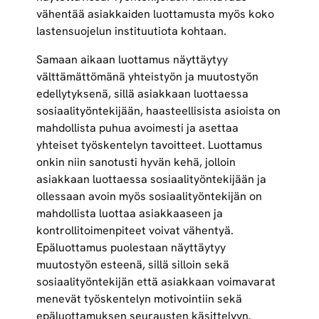
vähentää asiakkaiden luottamusta myös koko
lastensuojelun instituutiota kohtaan.
Samaan aikaan luottamus näyttäytyy
välttämättömänä yhteistyön ja muutostyön
edellytyksenä, sillä asiakkaan luottaessa
sosiaalityöntekijään, haasteellisista asioista on
mahdollista puhua avoimesti ja asettaa
yhteiset työskentelyn tavoitteet. Luottamus
onkin niin sanotusti hyvän kehä, jolloin
asiakkaan luottaessa sosiaalityöntekijään ja
ollessaan avoin myös sosiaalityöntekijän on
mahdollista luottaa asiakkaaseen ja
kontrollitoimenpiteet voivat vähentyä.
Epäluottamus puolestaan näyttäytyy
muutostyön esteenä, sillä silloin sekä
sosiaalityöntekijän että asiakkaan voimavarat
menevät työskentelyn motivointiin sekä
epäluottamuksen seurausten käsittelyyn.