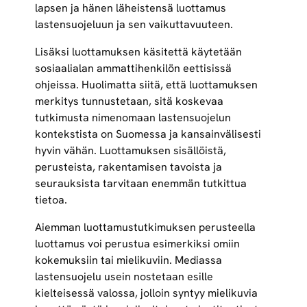
lapsen ja hänen läheistensä luottamus
lastensuojeluun ja sen vaikuttavuuteen.
Lisäksi luottamuksen käsitettä käytetään
sosiaalialan ammattihenkilön eettisissä
ohjeissa. Huolimatta siitä, että luottamuksen
merkitys tunnustetaan, sitä koskevaa
tutkimusta nimenomaan lastensuojelun
kontekstista on Suomessa ja kansainvälisesti
hyvin vähän. Luottamuksen sisällöistä,
perusteista, rakentamisen tavoista ja
seurauksista tarvitaan enemmän tutkittua
tietoa.
Aiemman luottamustutkimuksen perusteella
luottamus voi perustua esimerkiksi omiin
kokemuksiin tai mielikuviin. Mediassa
lastensuojelu usein nostetaan esille
kielteisessä valossa, jolloin syntyy mielikuvia