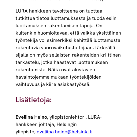
LURA-hankkeen tavoitteena on tuottaa
tutkittua tietoa luottamuksesta ja tuoda esiin
luottamuksen rakentamisen tapoja. On
kuitenkin huomioitavaa, että vaikka yksittäinen
työntekijä voi esimerkiksi kehittää luottamusta
rakentavia vuorovaikutustaitojaan, tärkeällä
sijalla on myös sellaisten rakenteiden kriittinen
tarkastelu, jotka haastavat luottamuksen
rakentamista. Näitä ovat alustavien
havaintojemme mukaan työntekijöiden
vaihtuvuus ja kiire asiakastyössä.
Lisätietoja:
Eveliina Heino,
yliopistonlehtori, LURA-
hankkeen johtaja, Helsingin
yliopisto,
eveliina.heino@helsinki.fi