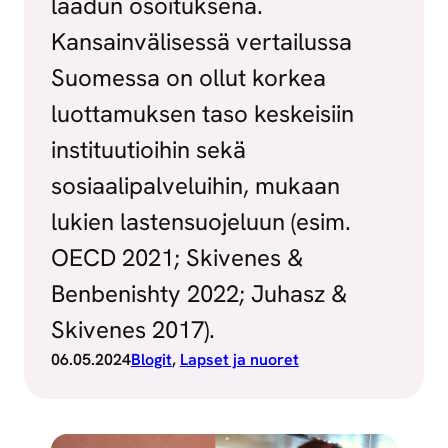
laadun osoituksena.
Kansainvälisessä vertailussa
Suomessa on ollut korkea
luottamuksen taso keskeisiin
instituutioihin sekä
sosiaalipalveluihin, mukaan
lukien lastensuojeluun (esim.
OECD 2021; Skivenes &
Benbenishty 2022; Juhasz &
Skivenes 2017).
06.05.2024
Blogit
, 
Lapset ja nuoret