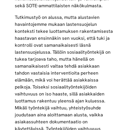
sekä SOTE-ammattilaisten näkökulmasta.
Tutkimustyö on alussa, mutta alustavien
havaintojemme mukaan lastensuojelun
konteksti tekee luottamuksen rakentamisesta
haastavan ensinnäkin sen vuoksi, että tuki ja
kontrolli ovat samanaikaisesti läsnä
lastensuojelussa. Tällöin sosiaalityöntekijä on
tukea tarjoava taho, mutta hänellä on
samanaikaisesti valtaa tehdä asiakkaan
tahdon vastaisia interventioita perheen
elämään, mikä voi herättää asiakkaissa
pelkoja. Toiseksi sosiaalityöntekijöiden
vaihtuvuus on iso haaste, sillä asiakkaiden
luottamus rakentuu yleensä ajan kuluessa.
Mikäli työntekijä vaihtuu, yhteistyösuhde
joudutaan aina aloittamaan alusta, vaikka
asiakassuhteen dokumentaatio on
käytettävissä. Työntekijöiden vaihtuvuus