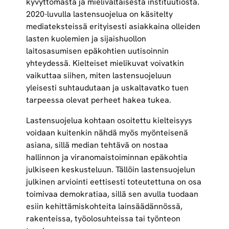
kyvyttömästä ja mielivaltaisesta instituutiosta.
2020-luvulla lastensuojelua on käsitelty
mediateksteissä erityisesti asiakkaina olleiden
lasten kuolemien ja sijaishuollon
laitosasumisen epäkohtien uutisoinnin
yhteydessä. Kielteiset mielikuvat voivatkin
vaikuttaa siihen, miten lastensuojeluun
yleisesti suhtaudutaan ja uskaltavatko tuen
tarpeessa olevat perheet hakea tukea.
Lastensuojelua kohtaan osoitettu kielteisyys
voidaan kuitenkin nähdä myös myönteisenä
asiana, sillä median tehtävä on nostaa
hallinnon ja viranomaistoiminnan epäkohtia
julkiseen keskusteluun. Tällöin lastensuojelun
julkinen arviointi eettisesti toteutettuna on osa
toimivaa demokratiaa, sillä sen avulla tuodaan
esiin kehittämiskohteita lainsäädännössä,
rakenteissa, työolosuhteissa tai työnteon