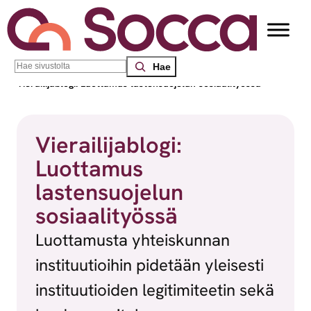
Siirry sisältöön
Search
Socca – Etelä-Suomen sosiaalialan osaamiskeskus
/
Blogit
/
Vierailijablogi: Luottamus lastensuojelun sosiaalityössä
Vierailijablogi:
Luottamus
lastensuojelun
sosiaalityössä
Luottamusta yhteiskunnan
instituutioihin pidetään yleisesti
instituutioiden legitimiteetin sekä