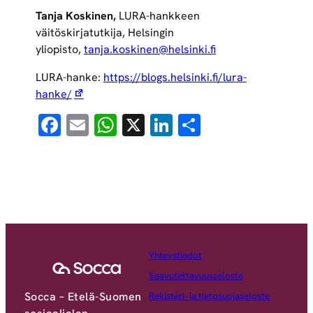
Tanja Koskinen,
LURA-hankkeen
väitöskirjatutkija, Helsingin
yliopisto,
tanja.koskinen@helsinki.fi
LURA-hanke:
https://blogs.helsinki.fi/lura-
hanke/
Facebook
Email
WhatsApp
X
LinkedIn
Share
Yhteystiedot
Saavutettavuusseloste
Socca – Etelä-Suomen
Rekisteri- ja tietosuojaseloste