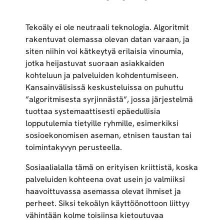
Tekoäly ei ole neutraali teknologia. Algoritmit
rakentuvat olemassa olevan datan varaan, ja
siten niihin voi kätkeytyä erilaisia vinoumia,
jotka heijastuvat suoraan asiakkaiden
kohteluun ja palveluiden kohdentumiseen.
Kansainvälisissä keskusteluissa on puhuttu
”algoritmisesta syrjinnästä”, jossa järjestelmä
tuottaa systemaattisesti epäedullisia
lopputulemia tietyille ryhmille, esimerkiksi
sosioekonomisen aseman, etnisen taustan tai
toimintakyvyn perusteella.
Sosiaalialalla tämä on erityisen kriittistä, koska
palveluiden kohteena ovat usein jo valmiiksi
haavoittuvassa asemassa olevat ihmiset ja
perheet. Siksi tekoälyn käyttöönottoon liittyy
vähintään kolme toisiinsa kietoutuvaa