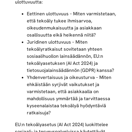
ulottuvuutta:
Eettinen ulottuvuus – Miten varmistetaan,
että tekoäly tukee ihmisarvoa,
oikeudenmukaisuutta ja asiakkaan
osallisuutta eikä heikennä niitä?
Juridinen ulottuvuus
– Miten
tekoälyratkaisut sovitetaan yhteen
sosiaalihuollon lainsäädännön, EU:n
tekoälyasetuksen (AI Act 2024) ja
tietosuojalainsäädännön (GDPR) kanssa?
Yhdenvertaisuus ja oikeusturva – Miten
ehkäistään syrjivät vaikutukset ja
varmistetaan, että asiakkaalla on
mahdollisuus ymmärtää ja tarvittaessa
kyseenalaistaa tekoälyä hyödyntäviä
ratkaisuja?
EU:n tekoälyasetus (AI Act 2024) luokittelee
sosiaali- ja terveyspalveluissa käytettävät