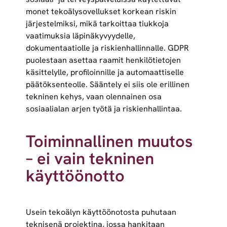
monet tekoälysovellukset korkean riskin
järjestelmiksi, mikä tarkoittaa tiukkoja
vaatimuksia läpinäkyvyydelle,
dokumentaatiolle ja riskienhallinnalle. GDPR
puolestaan asettaa raamit henkilötietojen
käsittelylle, profiloinnille ja automaattiselle
päätöksenteolle. Sääntely ei siis ole erillinen
tekninen kehys, vaan olennainen osa
sosiaalialan arjen työtä ja riskienhallintaa.
Toiminnallinen muutos
– ei vain tekninen
käyttöönotto
Usein tekoälyn käyttöönotosta puhutaan
teknisenä projektina, jossa hankitaan