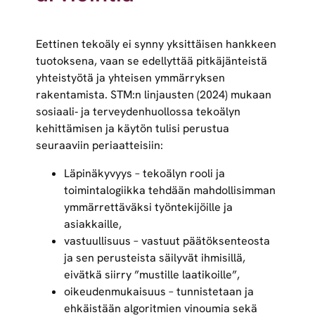
Eettinen tekoäly ei synny yksittäisen hankkeen
tuotoksena, vaan se edellyttää pitkäjänteistä
yhteistyötä ja yhteisen ymmärryksen
rakentamista. STM:n linjausten (2024) mukaan
sosiaali‑ ja terveydenhuollossa tekoälyn
kehittämisen ja käytön tulisi perustua
seuraaviin periaatteisiin:
Läpinäkyvyys – tekoälyn rooli ja
toimintalogiikka tehdään mahdollisimman
ymmärrettäväksi työntekijöille ja
asiakkaille,
vastuullisuus – vastuut päätöksenteosta
ja sen perusteista säilyvät ihmisillä,
eivätkä siirry ”mustille laatikoille”,
oikeudenmukaisuus – tunnistetaan ja
ehkäistään algoritmien vinoumia sekä