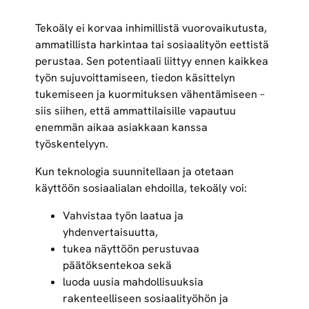
Tekoäly ei korvaa inhimillistä vuorovaikutusta,
ammatillista harkintaa tai sosiaalityön eettistä
perustaa. Sen potentiaali liittyy ennen kaikkea
työn sujuvoittamiseen, tiedon käsittelyn
tukemiseen ja kuormituksen vähentämiseen –
siis siihen, että ammattilaisille vapautuu
enemmän aikaa asiakkaan kanssa
työskentelyyn.
Kun teknologia suunnitellaan ja otetaan
käyttöön sosiaalialan ehdoilla, tekoäly voi:
Vahvistaa työn laatua ja
yhdenvertaisuutta,
tukea näyttöön perustuvaa
päätöksentekoa sekä
luoda uusia mahdollisuuksia
rakenteelliseen sosiaalityöhön ja