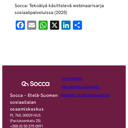
Socca: Tekoälyä käsittelevä webinaarisarja
sosiaalipalveluissa (2025)
Facebook
Email
WhatsApp
X
LinkedIn
Share
Yhteystiedot
Saavutettavuusseloste
Socca – Etelä-Suomen
Rekisteri- ja tietosuojaseloste
sosiaalialan
osaamiskeskus
PL 760, 00029 HUS
(Paciuksenkatu 25)
+358 (0) 50 375 0591