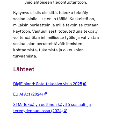
ilmiölähtöiseen tiedontuotantoon.
Kysymys ei siis ole siitä, tuleeko tekoäly
sosiaalialalle – se on jo täällä. Keskeistä on,
millaisin periaattein ja millä tavoin se otetaan
käyttöön. Vastuullisesti toteutettuna tekoäly
voi tehdä tilaa inhimilliselle työlle ja vahvistaa
sosiaalialan perustehtävää: ihmisten
kohtaamista, tukemista ja oikeuksien
turvaamista.
Lähteet
DigiFinland: Sote‑tekoälyn visio 2025
EU AI Act (2024)
STM: Tekoälyn eettinen käyttö sosiaali‑ ja
terveydenhuollossa (2024)