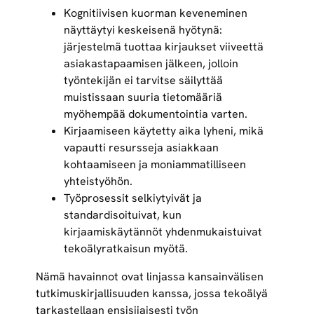
Kognitiivisen kuorman keveneminen
näyttäytyi keskeisenä hyötynä:
järjestelmä tuottaa kirjaukset viiveettä
asiakastapaamisen jälkeen, jolloin
työntekijän ei tarvitse säilyttää
muistissaan suuria tietomääriä
myöhempää dokumentointia varten.
Kirjaamiseen käytetty aika lyheni, mikä
vapautti resursseja asiakkaan
kohtaamiseen ja moniammatilliseen
yhteistyöhön.
Työprosessit selkiytyivät ja
standardisoituivat, kun
kirjaamiskäytännöt yhdenmukaistuivat
tekoälyratkaisun myötä.
Nämä havainnot ovat linjassa kansainvälisen
tutkimuskirjallisuuden kanssa, jossa tekoälyä
tarkastellaan ensisijaisesti työn