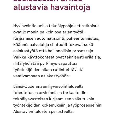
alustavia havaintoja
Hyvinvointialueilla tekoälypohjaiset ratkaisut
ovat jo monin paikoin osa arjen työtä.
Kirjaamisen automatisointi, puheentunnistus,
käännöspalvelut ja chatbotit tukevat sekä
asiakastyötä että hallinnollisia prosesseja.
Vaikka käyttökohteet ovat teknisesti erilaisia,
niitä yhdistää pyrkimys vapauttaa
työntekijöiden aikaa rutiinitehtävistä
vaativampaan asiakastyöhön.
Länsi‑Uudenmaan hyvinvointialueella
toteutetussa arvioinnissa tarkasteltiin
tekoälyavusteisen kirjaamisen vaikutuksia
työntekijöiden kokemuksiin ja työprosesseihin.
Alustavien tulosten perusteella: