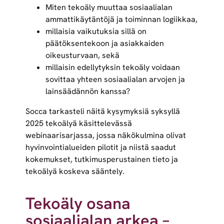
Miten tekoäly muuttaa sosiaalialan
ammattikäytäntöjä ja toiminnan logiikkaa,
millaisia vaikutuksia sillä on
päätöksentekoon ja asiakkaiden
oikeusturvaan, sekä
millaisin edellytyksin tekoäly voidaan
sovittaa yhteen sosiaalialan arvojen ja
lainsäädännön kanssa?
Socca tarkasteli näitä kysymyksiä syksyllä
2025 tekoälyä käsittelevässä
webinaarisarjassa, jossa näkökulmina olivat
hyvinvointialueiden pilotit ja niistä saadut
kokemukset, tutkimusperustainen tieto ja
tekoälyä koskeva sääntely.
Tekoäly osana
sosiaalialan arkea –