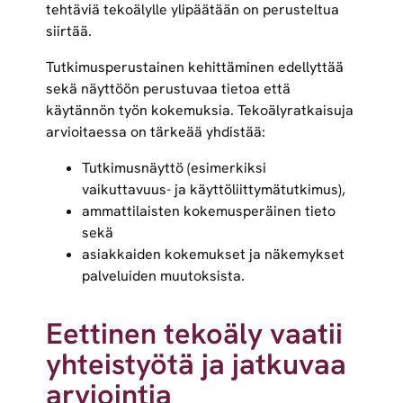
tehtäviä tekoälylle ylipäätään on perusteltua
siirtää.
Tutkimusperustainen kehittäminen edellyttää
sekä näyttöön perustuvaa tietoa että
käytännön työn kokemuksia. Tekoälyratkaisuja
arvioitaessa on tärkeää yhdistää:
Tutkimusnäyttö (esimerkiksi
vaikuttavuus- ja käyttöliittymätutkimus),
ammattilaisten kokemusperäinen tieto
sekä
asiakkaiden kokemukset ja näkemykset
palveluiden muutoksista.
Eettinen tekoäly vaatii
yhteistyötä ja jatkuvaa
arviointia