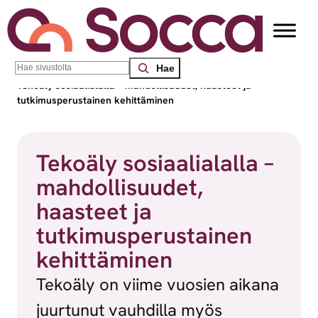
Siirry sisältöön
Search
Socca – Etelä-Suomen sosiaalialan osaamiskeskus
/
Blogit
/
Tekoäly sosiaalialalla – mahdollisuudet, haasteet ja
tutkimusperustainen kehittäminen
Tekoäly sosiaalialalla –
mahdollisuudet,
haasteet ja
tutkimusperustainen
kehittäminen
Tekoäly on viime vuosien aikana
juurtunut vauhdilla myös