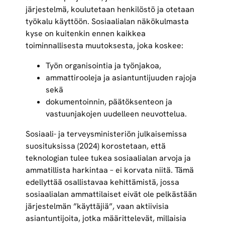
järjestelmä, koulutetaan henkilöstö ja otetaan
työkalu käyttöön. Sosiaalialan näkökulmasta
kyse on kuitenkin ennen kaikkea
toiminnallisesta muutoksesta, joka koskee:
Työn organisointia ja työnjakoa,
ammattirooleja ja asiantuntijuuden rajoja
sekä
dokumentoinnin, päätöksenteon ja
vastuunjakojen uudelleen neuvottelua.
Sosiaali- ja terveysministeriön julkaisemissa
suosituksissa (2024) korostetaan, että
teknologian tulee tukea sosiaalialan arvoja ja
ammatillista harkintaa – ei korvata niitä. Tämä
edellyttää osallistavaa kehittämistä, jossa
sosiaalialan ammattilaiset eivät ole pelkästään
järjestelmän ”käyttäjiä”, vaan aktiivisia
asiantuntijoita, jotka määrittelevät, millaisia