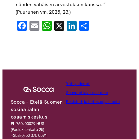
nähden vähäisen arvostuksen kanssa. ”
(Puurunen ym. 2025, 23.)
Facebook
Email
WhatsApp
X
LinkedIn
Share
Yhteystiedot
Saavutettavuusseloste
Socca – Etelä-Suomen
Rekisteri- ja tietosuojaseloste
sosiaalialan
osaamiskeskus
PL 760, 00029 HUS
(Paciuksenkatu 25)
+358 (0) 50 375 0591