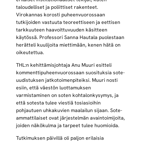
taloudelliset ja poliittiset rakenteet.
Virokannas korosti puheenvuorossaan
tutkijoiden vastuuta teoreettiseen ja eettisen
tarkkuuteen haavoittuvuuden käsitteen
käytössä. Professori Sanna Hautala puolestaan
herätteli kuulijoita miettimään, kenen hätä on
oikeutettua.
THL:n kehittämisjohtaja Anu Muuri esitteli
kommenttipuheenvuorossaan suosituksia sote-
uudistuksen jatkotoimenpiteiksi. Muuri nosti
esiin, että väestön luottamuksen
varmistaminen on soten kohtalonkysymys, ja
että sotesta tulee viestiä tosiasioihin
pohjautuen uhkakuvien maalailun sijaan. Sote-
ammattilaiset ovat järjestelmän avaintoimijoita,
joiden näkökulma ja tarpeet tulee huomioida.
Tutkimuksen päivillä oli paljon erilaisia