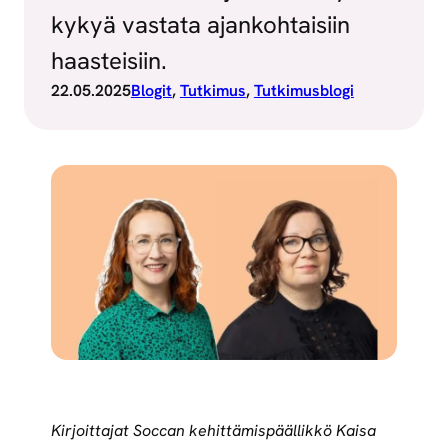
kykyä vastata ajankohtaisiin
haasteisiin.
22.05.2025
Blogit
, 
Tutkimus
, 
Tutkimusblogi
Kirjoittajat Soccan kehittämispäällikkö Kaisa