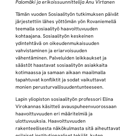
Palomäki ja erikoissuunnittelija Anu Virtanen
Tämän vuoden Sosiaalityön tutkimuksen päivät
järjestettiin lähes yöttömän yön Rovaniemellä
teemalla sosiaalityö haavoittuvuuden
kohtaajana. Sosiaalityön keskeinen
ydintehtävä on oikeudenmukaisuuden
vahvistaminen ja eriarvoisuuden
vähentäminen. Palveluiden leikkaukset ja
säästöt haastavat sosiaalityön asiakkaita
kotimaassa ja samaan aikaan maailmalla
tapahtuvat konfliktit ja sodat vaikuttavat
monien perusturvallisuudentunteeseen.
Lapin yliopiston sosiaalityön professori Elina
Virokannas käsitteli avauspuheenvuorossaan
haavoittuvuuden eri määritelmiä ja
ulottuvuuksia. Haavoittuvuuden
rakenteellisesta näkökulmasta sitä aiheuttavat
erilaiset institutionaaliset tekijät, kuten