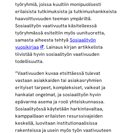
työryhmiä, joissa kuultiin monipuolisesti
erilaisista tutkimuksista ja tutkimushankkeista
haavoittuvuuden teeman ympäriltä.
Sosiaalityön vaativuutta käsitelleessä
työryhmässä esiteltiin myös uunituoretta,
samasta aiheesta tehtyä
Sosiaalityön
vuosikirjaa
. Lainaus kirjan artikkelista
tiivistää hyvin sosiaalityön vaativuuden
todellisuutta.
”Vaativuuden kuvaa etsittäessä tulevat
vastaan asiakkaiden tai asiakasryhmien
erityiset tarpeet, kompleksiset, vaikeat ja
hankalat ongelmat, ja sosiaalityön hyvin
epävarma asema ja rooli yhteiskunnassa.
Sosiaalityössä käytetään harkintavaltaa,
kamppaillaan erilaisten resurssivajeiden
keskellä, luovitaan institutionaalisissa
rakenteissa ja usein myös työn vaativuuteen