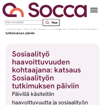
Siirry sisältöön
Search
Socca – Etelä-Suomen sosiaalialan osaamiskeskus
/
Blogit
/
Sosiaalityö haavoittuvuuden kohtaajana: katsaus Sosiaalityön
tutkimuksen päiviin
Sosiaalityö
haavoittuvuuden
kohtaajana: katsaus
Sosiaalityön
tutkimuksen päiviin
Päivillä käsiteltiin
haavoittuvuutta ja sosiaalityön