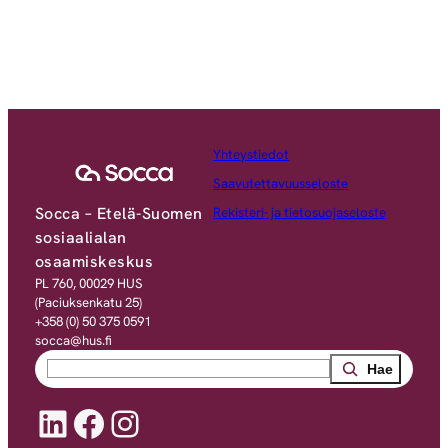
Yhteystiedot
Saavutettavuusseloste
Socca – Etelä-Suomen
Rekisteri- ja tietosuojaseloste
sosiaalialan
osaamiskeskus
PL 760, 00029 HUS
(Paciuksenkatu 25)
+358 (0) 50 375 0591
socca@hus.fi
Search
LinkedIn
Facebook
Instagram