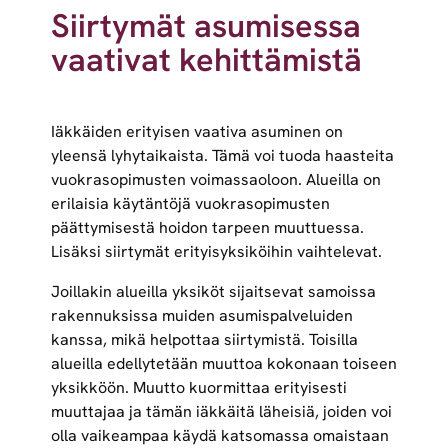
Siirtymät asumisessa
vaativat kehittämistä
Iäkkäiden erityisen vaativa asuminen on
yleensä lyhytaikaista. Tämä voi tuoda haasteita
vuokrasopimusten voimassaoloon. Alueilla on
erilaisia käytäntöjä vuokrasopimusten
päättymisestä hoidon tarpeen muuttuessa.
Lisäksi siirtymät erityisyksiköihin vaihtelevat.
Joillakin alueilla yksiköt sijaitsevat samoissa
rakennuksissa muiden asumispalveluiden
kanssa, mikä helpottaa siirtymistä. Toisilla
alueilla edellytetään muuttoa kokonaan toiseen
yksikköön. Muutto kuormittaa erityisesti
muuttajaa ja tämän iäkkäitä läheisiä, joiden voi
olla vaikeampaa käydä katsomassa omaistaan