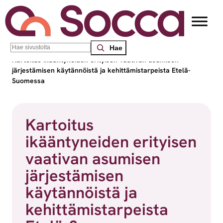
Siirry sisältöön
Search
Socca – Etelä-Suomen sosiaalialan osaamiskeskus
/
Blogit
/
Kartoitus ikääntyneiden erityisen vaativan asumisen
järjestämisen käytännöistä ja kehittämistarpeista Etelä-
Suomessa
Kartoitus
ikääntyneiden erityisen
vaativan asumisen
järjestämisen
käytännöistä ja
kehittämistarpeista