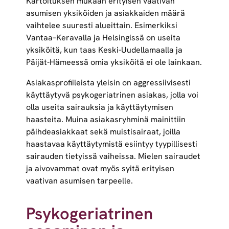
Kartoituksen mukaan erityisen vaativan
asumisen yksiköiden ja asiakkaiden määrä
vaihtelee suuresti alueittain. Esimerkiksi
Vantaa–Keravalla ja Helsingissä on useita
yksiköitä, kun taas Keski-Uudellamaalla ja
Päijät-Hämeessä omia yksiköitä ei ole lainkaan.
Asiakasprofiileista yleisin on aggressiivisesti
käyttäytyvä psykogeriatrinen asiakas, jolla voi
olla useita sairauksia ja käyttäytymisen
haasteita. Muina asiakasryhminä mainittiin
päihdeasiakkaat sekä muistisairaat, joilla
haastavaa käyttäytymistä esiintyy tyypillisesti
sairauden tietyissä vaiheissa. Mielen sairaudet
ja aivovammat ovat myös syitä erityisen
vaativan asumisen tarpeelle.
Psykogeriatrinen