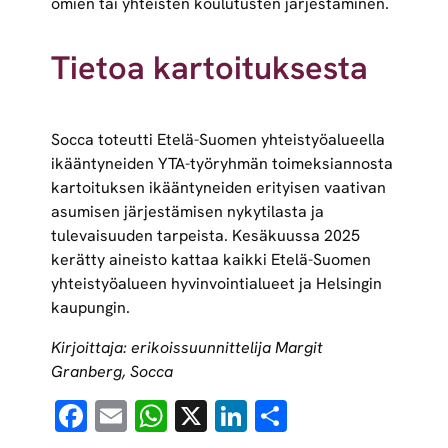
omien tai yhteisten koulutusten järjestäminen.
Tietoa kartoituksesta
Socca toteutti Etelä-Suomen yhteistyöalueella
ikääntyneiden YTA-työryhmän toimeksiannosta
kartoituksen ikääntyneiden erityisen vaativan
asumisen järjestämisen nykytilasta ja
tulevaisuuden tarpeista. Kesäkuussa 2025
kerätty aineisto kattaa kaikki Etelä-Suomen
yhteistyöalueen hyvinvointialueet ja Helsingin
kaupungin.
Kirjoittaja: erikoissuunnittelija Margit
Granberg, Socca
Facebook
Email
WhatsApp
X
LinkedIn
Share