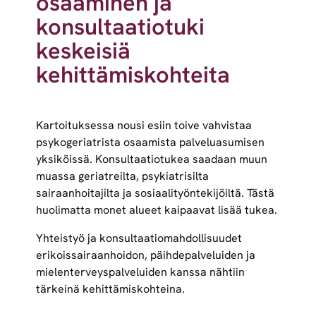
osaaminen ja
konsultaatiotuki
keskeisiä
kehittämiskohteita
Kartoituksessa nousi esiin toive vahvistaa
psykogeriatrista osaamista palveluasumisen
yksiköissä. Konsultaatiotukea saadaan muun
muassa geriatreilta, psykiatrisilta
sairaanhoitajilta ja sosiaalityöntekijöiltä. Tästä
huolimatta monet alueet kaipaavat lisää tukea.
Yhteistyö ja konsultaatiomahdollisuudet
erikoissairaanhoidon, päihdepalveluiden ja
mielenterveyspalveluiden kanssa nähtiin
tärkeinä kehittämiskohteina.