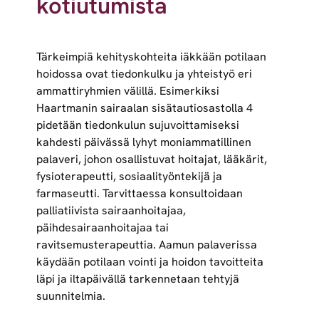
kotiutumista
Tärkeimpiä kehityskohteita iäkkään potilaan
hoidossa ovat tiedonkulku ja yhteistyö eri
ammattiryhmien välillä. Esimerkiksi
Haartmanin sairaalan sisätautiosastolla 4
pidetään tiedonkulun sujuvoittamiseksi
kahdesti päivässä lyhyt moniammatillinen
palaveri, johon osallistuvat hoitajat, lääkärit,
fysioterapeutti, sosiaalityöntekijä ja
farmaseutti. Tarvittaessa konsultoidaan
palliatiivista sairaanhoitajaa,
päihdesairaanhoitajaa tai
ravitsemusterapeuttia. Aamun palaverissa
käydään potilaan vointi ja hoidon tavoitteita
läpi ja iltapäivällä tarkennetaan tehtyjä
suunnitelmia.