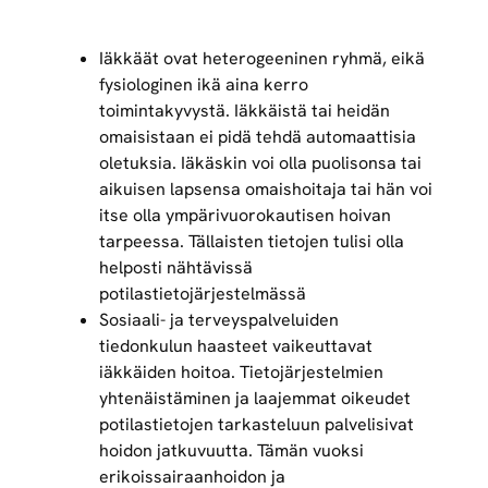
Iäkkäät ovat heterogeeninen ryhmä, eikä
fysiologinen ikä aina kerro
toimintakyvystä. Iäkkäistä tai heidän
omaisistaan ei pidä tehdä automaattisia
oletuksia. Iäkäskin voi olla puolisonsa tai
aikuisen lapsensa omaishoitaja tai hän voi
itse olla ympärivuorokautisen hoivan
tarpeessa. Tällaisten tietojen tulisi olla
helposti nähtävissä
potilastietojärjestelmässä
Sosiaali- ja terveyspalveluiden
tiedonkulun haasteet vaikeuttavat
iäkkäiden hoitoa. Tietojärjestelmien
yhtenäistäminen ja laajemmat oikeudet
potilastietojen tarkasteluun palvelisivat
hoidon jatkuvuutta. Tämän vuoksi
erikoissairaanhoidon ja