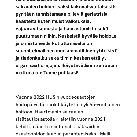
sairauden hoidon lisäksi kokonaisvaltaisesti:
pyritään tunnistamaan piileviä geriatrisia
haasteita kuten muistivaikeuksia,
vajaaravitsemusta ja haurastumista sekä
puuttumaan niihin. Keskeistä hyvälle hoidolle
ja onnistuneelle kotiuttamiselle on
suunnitelmallinen moniammatillinen yhteistyö
ja tiedonkulku sekä tiimin kesken että yli
organisaatiorajojen. Ikäystävällisen sairaalan
mottona on: Tunne potilaasi!
Vuonna 2022 HUSin vuodeosastojen
hoitopäivistä puolet käytettiin yli 65-vuotiaiden
hoitoon. Haartmanin sairaalan
sisätautiosastolla 4 alettiin vuonna 2021
kehittämään toimintamallia iäkkäiden
osastohoidon laadun parantamiseksi. Malli