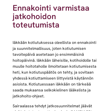
Ennakointi varmistaa
jatkohoidon
toteutumista
Iäkkään kotiutuksessa oleellista on ennakointi
ja suunnitelmallisuus, joten kotiutumisen
tavoitepäivä asetetaan jo ensimmäisinä
hoitopäivinä. Iäkkään läheisille, kotihoidolle tai
muulle hoitotaholle ilmoitetaan kotiutumisesta
heti, kun kotiutuspäätös on tehty, ja sovitaan
yhdessä kotiuttamiseen liittyvistä käytännön
asioista. Kotiutuessaan iäkkään on tärkeää
saada mukaansa selkokielinen lääkelista ja
jatkohoito-ohjeet.
Sairaalassa tehdyt jatkosuunnitelmat jäävät