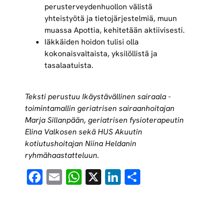
perusterveydenhuollon välistä
yhteistyötä ja tietojärjestelmiä, muun
muassa Apottia, kehitetään aktiivisesti.
Iäkkäiden hoidon tulisi olla
kokonaisvaltaista, yksilöllistä ja
tasalaatuista.
Teksti perustuu Ikäystävällinen sairaala -
toimintamallin geriatrisen sairaanhoitajan
Marja Sillanpään, geriatrisen fysioterapeutin
Elina Valkosen sekä HUS Akuutin
kotiutushoitajan Niina Heldanin
ryhmähaastatteluun.
Facebook
Email
WhatsApp
X
LinkedIn
Share