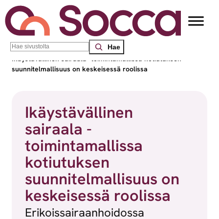
Siirry sisältöön
Search
Socca – Etelä-Suomen sosiaalialan osaamiskeskus
/
Blogit
/
Ikäystävällinen sairaala -toimintamallissa kotiutuksen
suunnitelmallisuus on keskeisessä roolissa
Ikäystävällinen
sairaala -
toimintamallissa
kotiutuksen
suunnitelmallisuus on
keskeisessä roolissa
Erikoissairaanhoidossa