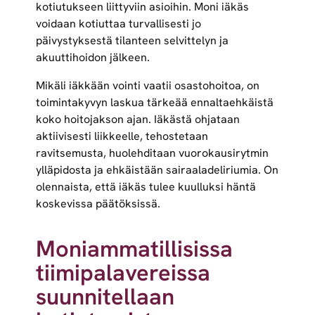
kotiutukseen liittyviin asioihin. Moni iäkäs
voidaan kotiuttaa turvallisesti jo
päivystyksestä tilanteen selvittelyn ja
akuuttihoidon jälkeen.
Mikäli iäkkään vointi vaatii osastohoitoa, on
toimintakyvyn laskua tärkeää ennaltaehkäistä
koko hoitojakson ajan. Iäkästä ohjataan
aktiivisesti liikkeelle, tehostetaan
ravitsemusta, huolehditaan vuorokausirytmin
ylläpidosta ja ehkäistään sairaaladeliriumia. On
olennaista, että iäkäs tulee kuulluksi häntä
koskevissa päätöksissä.
Moniammatillisissa
tiimipalavereissa
suunnitellaan