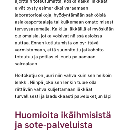
ajoittain toteutumatta, koska kaikki iäkkäät
eivät pysty esimerkiksi varaamaan
laboratorioaikoja, hyödyntämään sähköisiä
asiakasportaaleja tai kulkemaan omatoimisesti
terveysasemalle. Kaikilla iäkkäillä ei myöskään
ole omaisia, jotka voisivat näissä asioissa
auttaa. Ennen kotiutumista on pyrittävä
varmistamaan, että suunniteltu jatkohoito
toteutuu
ja potilas ei joudu palaamaan
sairaalaan.
Hoitoketju on juuri niin vahva kuin sen heikoin
lenkki. Niinpä jokaisen lenkin tulee olla
riittävän vahva kuljettamaan iäkkäät
turvallisesti ja laadukkaasti palveluketjun läpi.
Huomioita ikäihmisistä
ja sote-palveluista