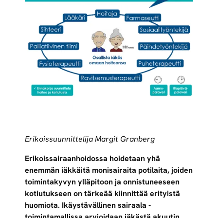
Erikoissuunnittelija Margit Granberg
Erikoissairaanhoidossa hoidetaan yhä
enemmän iäkkäitä monisairaita potilaita, joiden
toimintakyvyn ylläpitoon ja onnistuneeseen
kotiutukseen on tärkeää kiinnittää erityistä
huomiota. Ikäystävällinen sairaala -
toimintamallissa arvioidaan iäkästä akuutin