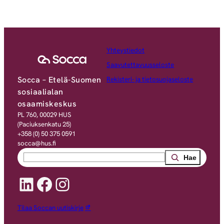
Yhteystiedot
Saavutettavuusseloste
Socca – Etelä-Suomen
Rekisteri- ja tietosuojaseloste
sosiaalialan
osaamiskeskus
PL 760, 00029 HUS
(Paciuksenkatu 25)
+358 (0) 50 375 0591
socca@hus.fi
Search
LinkedIn
Facebook
Instagram
Tilaa Soccan uutiskirje