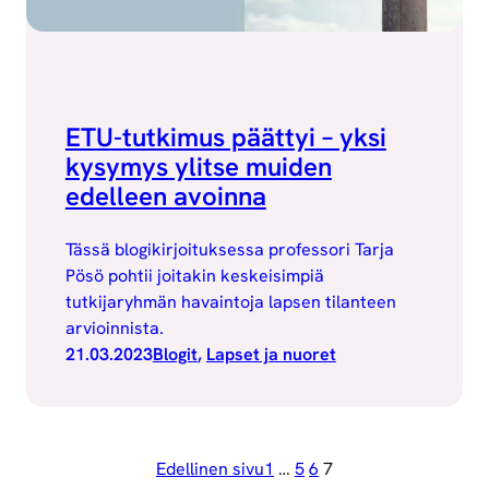
ETU-tutkimus päättyi – yksi
kysymys ylitse muiden
edelleen avoinna
Tässä blogikirjoituksessa professori Tarja
Pösö pohtii joitakin keskeisimpiä
tutkijaryhmän havaintoja lapsen tilanteen
arvioinnista.
21.03.2023
Blogit
, 
Lapset ja nuoret
Edellinen sivu
1
…
5
6
7