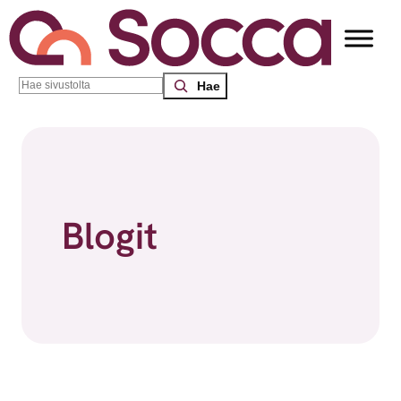
Siirry sisältöön
Search
Socca – Etelä-Suomen sosiaalialan osaamiskeskus
/
Blogit
Blogit