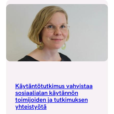
Käytäntötutkimus vahvistaa
sosiaalialan käytännön
toimijoiden ja tutkimuksen
yhteistyötä