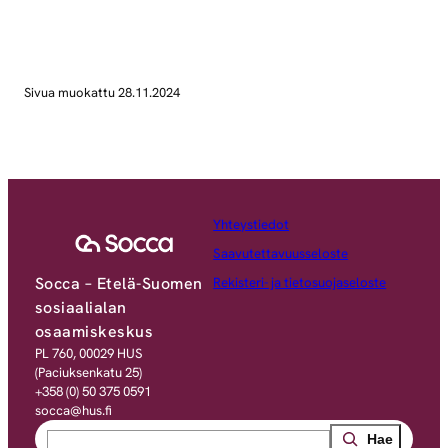
Sivua muokattu 28.11.2024
Yhteystiedot
Saavutettavuusseloste
Socca – Etelä-Suomen
Rekisteri- ja tietosuojaseloste
sosiaalialan
osaamiskeskus
PL 760, 00029 HUS
(Paciuksenkatu 25)
+358 (0) 50 375 0591
socca@hus.fi
Search