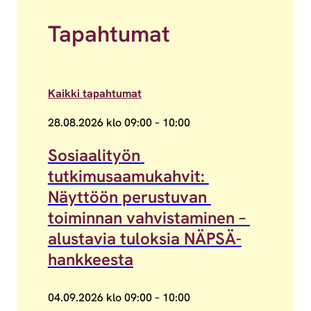
Tapahtumat
Kaikki tapahtumat
28.08.2026 klo 09:00 – 10:00
Sosiaalityön tutkimusaamukahvit: Näyttöön perustu
Sosiaalityön 
tutkimusaamukahvit: 
Näyttöön perustuvan 
toiminnan vahvistaminen – 
alustavia tuloksia NÄPSÄ-
hankkeesta
04.09.2026 klo 09:00 – 10:00
Rakenteellisen sosiaalityön aamukahvit