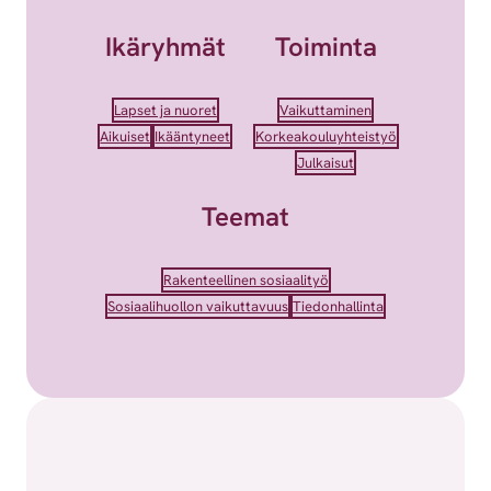
Ikäryhmät
Toiminta
Lapset ja nuoret
Vaikuttaminen
Aikuiset
Ikääntyneet
Korkeakouluyhteistyö
Julkaisut
Teemat
Rakenteellinen sosiaalityö
Sosiaalihuollon vaikuttavuus
Tiedonhallinta