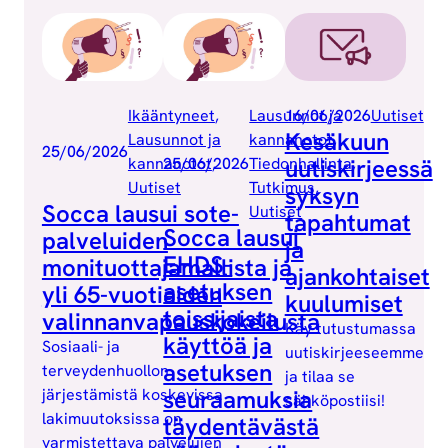
Ikääntyneet
, 
Lausunnot ja
16/06/2026
Uutiset
Kesäkuun
Lausunnot ja
kannanotot
, 
25/06/2026
kannanotot
25/06/2026
, 
Tiedonhallinta
uutiskirjeessä
, 
Uutiset
Tutkimus
, 
syksyn
Socca lausui sote-
Uutiset
tapahtumat
Socca lausui
palveluiden
ja
EHDS-
monituottajamallista ja
ajankohtaiset
asetuksen
yli 65-vuotiaiden
kuulumiset
toissijaista
valinnanvapauskokeilusta
Käy tutustumassa
käyttöä ja
Sosiaali- ja
uutiskirjeeseemme
asetuksen
terveydenhuollon
ja tilaa se
järjestämistä koskevissa
seuraamuksia
sähköpostiisi!
lakimuutoksissa on
täydentävästä
varmistettava palvelujen