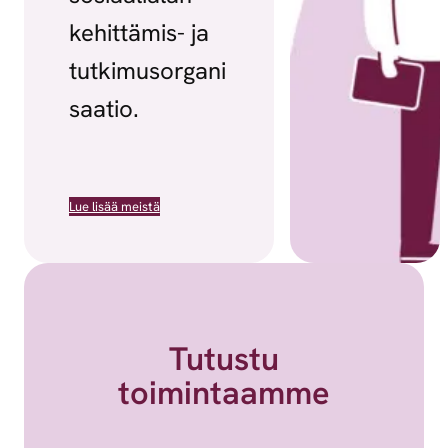
kehittämis- ja
tutkimusorgani
saatio.
Lue lisää meistä
Tutustu
toimintaamme