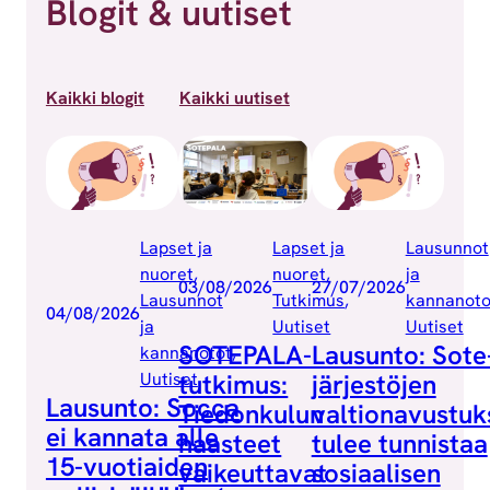
Blogit & uutiset
Kaikki blogit
Kaikki uutiset
Lapset ja
Lapset ja
Lausunnot
nuoret
, 
nuoret
, 
ja
03/08/2026
27/07/2026
Lausunnot
Tutkimus
, 
kannanoto
04/08/2026
ja
Uutiset
Uutiset
SOTEPALA-
Lausunto: Sote
kannanotot
, 
Uutiset
tutkimus:
järjestöjen
Lausunto: Socca
Tiedonkulun
valtionavustuk
ei kannata alle
haasteet
tulee tunnistaa
15-vuotiaiden
vaikeuttavat
sosiaalisen