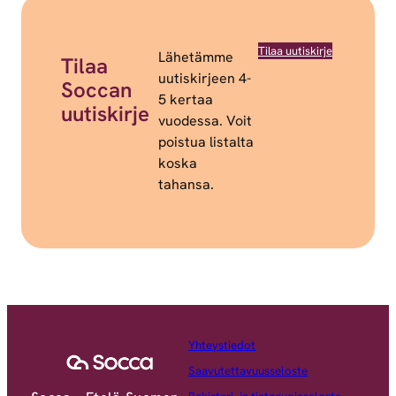
Tilaa uutiskirje
Lähetämme
Tilaa
uutiskirjeen 4-
Soccan
5 kertaa
uutiskirje
vuodessa. Voit
poistua listalta
koska
tahansa.
Yhteystiedot
Saavutettavuusseloste