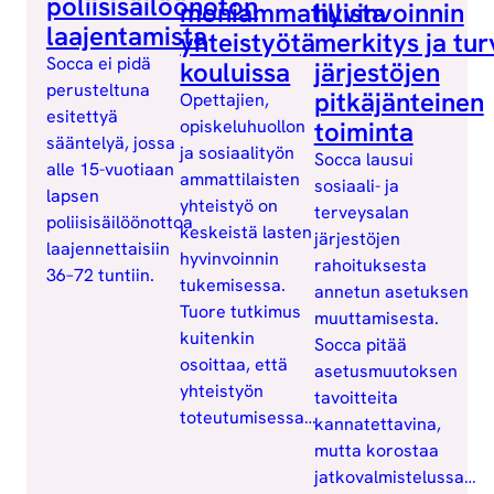
poliisisäilöönoton
moniammatillista
hyvinvoinnin
laajentamista
yhteistyötä
merkitys ja tur
Socca ei pidä
kouluissa
järjestöjen
perusteltuna
pitkäjänteinen
Opettajien,
esitettyä
opiskeluhuollon
toiminta
sääntelyä, jossa
ja sosiaalityön
Socca lausui
alle 15-vuotiaan
ammattilaisten
sosiaali- ja
lapsen
yhteistyö on
terveysalan
poliisisäilöönottoa
keskeistä lasten
järjestöjen
laajennettaisiin
hyvinvoinnin
rahoituksesta
36–72 tuntiin.
tukemisessa.
annetun asetuksen
Tuore tutkimus
muuttamisesta.
kuitenkin
Socca pitää
osoittaa, että
asetusmuutoksen
yhteistyön
tavoitteita
toteutumisessa…
kannatettavina,
mutta korostaa
jatkovalmistelussa…