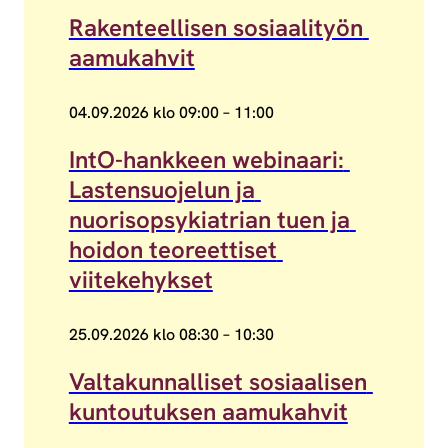
Rakenteellisen sosiaalityön 
aamukahvit
04.09.2026 klo 09:00 – 11:00
IntO-hankkeen webinaari: Lastensuojelun ja nuorisop
IntO-hankkeen webinaari: 
Lastensuojelun ja 
nuorisopsykiatrian tuen ja 
hoidon teoreettiset 
viitekehykset
25.09.2026 klo 08:30 – 10:30
Valtakunnalliset sosiaalisen kuntoutuksen aamukah
Valtakunnalliset sosiaalisen 
kuntoutuksen aamukahvit