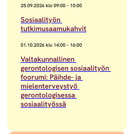
25.09.2026 klo 09:00 – 10:00
Sosiaalityön tutkimusaamukahvit
Sosiaalityön 
tutkimusaamukahvit
01.10.2026 klo 14:00 – 16:00
Valtakunnallinen gerontologisen sosiaalityön foorum
Valtakunnallinen 
gerontologisen sosiaalityön 
foorumi: Päihde- ja 
mielenterveystyö 
gerontologisessa 
sosiaalityössä