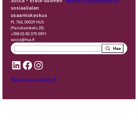
Socca – Etelä-Suomen
Rekisteri- ja tietosuojaseloste
sosiaalialan
osaamiskeskus
PL 760, 00029 HUS
(Paciuksenkatu 25)
+358 (0) 50 375 0591
socca@hus.fi
Search
LinkedIn
Facebook
Instagram
Tilaa Soccan uutiskirje