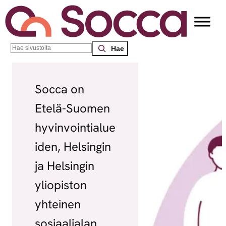
Search
Socca on
Etelä-Suomen
hyvinvointialue
iden, Helsingin
ja Helsingin
yliopiston
yhteinen
sosiaalialan