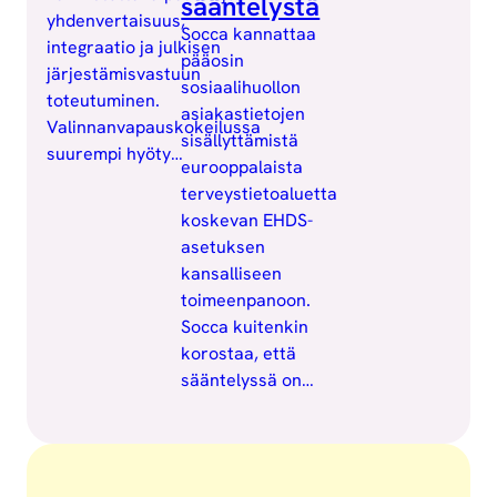
sääntelystä
yhdenvertaisuus,
Socca kannattaa
integraatio ja julkisen
pääosin
järjestämisvastuun
sosiaalihuollon
toteutuminen.
asiakastietojen
Valinnanvapauskokeilussa
sisällyttämistä
suurempi hyöty…
eurooppalaista
terveystietoaluetta
koskevan EHDS-
asetuksen
kansalliseen
toimeenpanoon.
Socca kuitenkin
korostaa, että
sääntelyssä on…